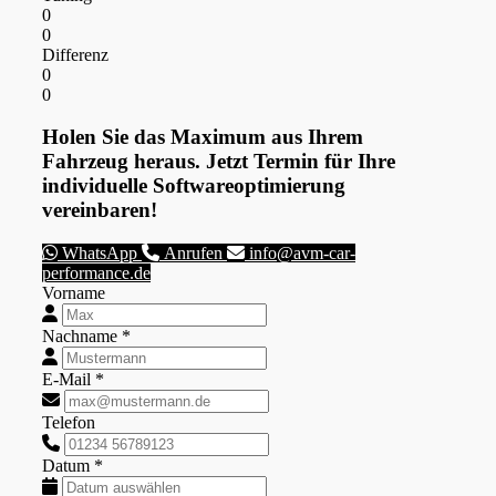
0
0
Differenz
0
0
Holen Sie das Maximum aus Ihrem
Fahrzeug heraus. Jetzt Termin für Ihre
individuelle Softwareoptimierung
vereinbaren!
WhatsApp
Anrufen
info@avm-car-
performance.de
Vorname
Nachname *
E-Mail *
Telefon
Datum *