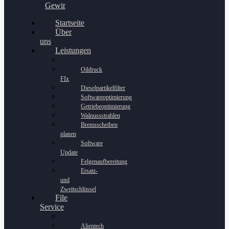
Gewinnspiel
Startseite
Über
uns
Leistungen
Oildruck
FIx
Dieselpartikelfilter
Softwareoptimierung
Getriebeoptimierung
Walnussstrahlen
Bremsscheiben
planen
Software
Update
Felgenaufbereitung
Ersatz-
und
Zweitschlüssel
File
Service
Alientech