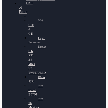
Hall
of
Fame
VW
Golf
6
GTI
Cupra
Formentor
Nissan
GT-
R35
3.8
MK3
V6
TWINTURBO
BMW
525d
VW
Passat
2.0TDI
VW
T6
Multivan