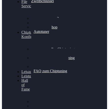
Zweitschlüssel
File
Service
Alientech Kess3
Powergate 4
Alientech Shop
Autotuner
Chiptuning
Konfigurator
Professionelles Chiptuning
für PKWs
Professionelles Chiptuning
für Traktoren & LKW
Softwareoptimierung
FAQ zum Chiptuning
Leistungsmessung
Leistungsprüfstand
Hall
of
Fame
VW Golf 6 GTI
Cupra Formentor