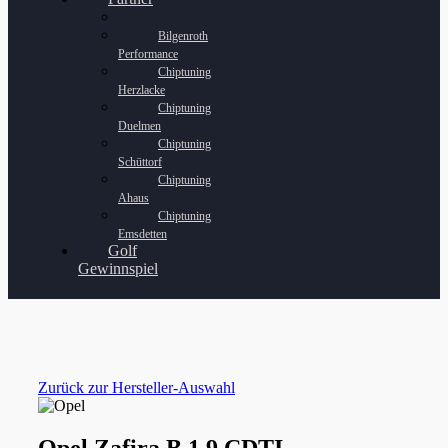
Bilgenroth
Performance
Chiptuning
Herzlacke
Chiptuning
Duelmen
Chiptuning
Schüttorf
Chiptuning
Ahaus
Chiptuning
Emsdetten
Golf
Gewinnspiel
Zurück zur Hersteller-Auswahl
Opel Zafira B 1.9 CDTI