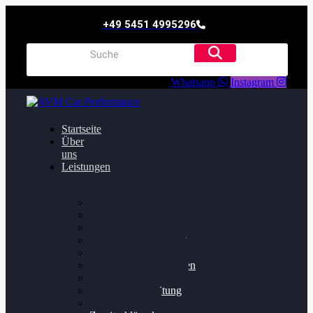
+49 5451 4995296
Whatsapp
Instagram
Startseite
Über
uns
Leistungen
Oildruck FIx
Dieselpartikelfilter
Softwareoptimierung
Getriebeoptimierung
Walnussstrahlen
Bremsscheiben planen
Software Update
Felgenaufbereitung
Ersatz- und