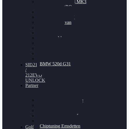
Nissan GT-R35 3.8 MK3
V6 TWINTURBO
BMW 525d
VW Passat 2.0TDI
VW T6 Multivan
BMW 318d
BMW 320d
BMW 120d
Audi S6
Audi A5 3.0TDI
VW Arteon 2.0TSI
VW Passat 110PS
BMW 520d G31
SID212
/
212EVO
UNLOCK
Partner
Bilgenroth Performance
Chiptuning Herzlacke
Chiptuning Duelmen
Chiptuning Schüttorf
Chiptuning Ahaus
Chiptuning Emsdetten
Golf