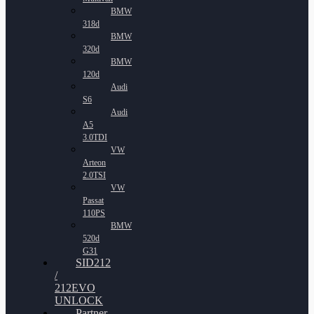
BMW
318d
BMW
320d
BMW
120d
Audi
S6
Audi
A5
3.0TDI
VW
Arteon
2.0TSI
VW
Passat
110PS
BMW
520d
G31
SID212
/
212EVO
UNLOCK
Partner