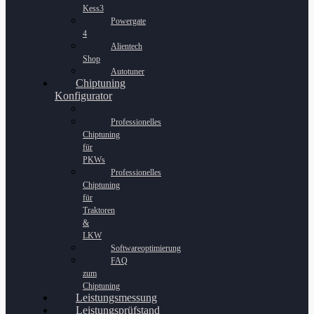
Kess3
Powergate
4
Alientech
Shop
Autotuner
Chiptuning
Konfigurator
Professionelles
Chiptuning
für
PKWs
Professionelles
Chiptuning
für
Traktoren
&
LKW
Softwareoptimierung
FAQ
zum
Chiptuning
Leistungsmessung
Leistungsprüfstand