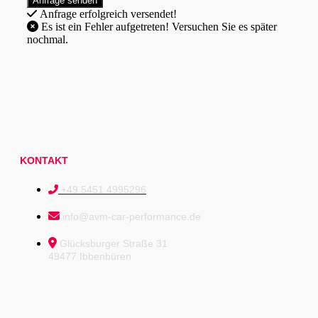
Anfrage erfolgreich versendet!
Es ist ein Fehler aufgetreten! Versuchen Sie es später
nochmal.
KONTAKT
+49 5451 4995296
info@avm-car-performance.de
Glücksburger Straße 31
49477 Ibbenbüren