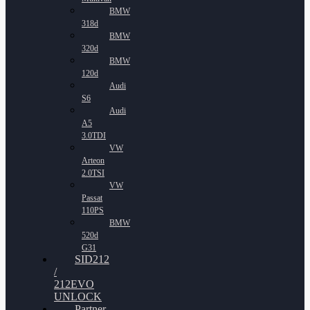
BMW
318d
BMW
320d
BMW
120d
Audi
S6
Audi
A5
3.0TDI
VW
Arteon
2.0TSI
VW
Passat
110PS
BMW
520d
G31
SID212
/
212EVO
UNLOCK
Partner