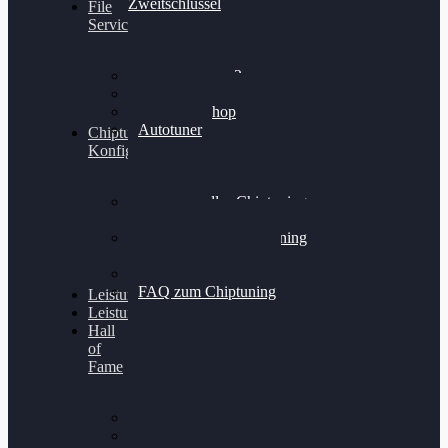
Zweitschlüssel
File
Service
Alientech Kess3
Powergate 4
Alientech Shop
Autotuner
Chiptuning
Konfigurator
Professionelles Chiptuning
für PKWs
Professionelles Chiptuning
für Traktoren & LKW
Softwareoptimierung
FAQ zum Chiptuning
Leistungsmessung
Leistungsprüfstand
Hall
of
Fame
VW Golf 6 GTI
Cupra Formentor