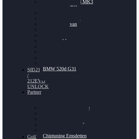
Nissan GT-R35 3.8 MK3
V6 TWINTURBO
BMW 525d
VW Passat 2.0TDI
VW T6 Multivan
BMW 318d
BMW 320d
BMW 120d
Audi S6
Audi A5 3.0TDI
VW Arteon 2.0TSI
VW Passat 110PS
BMW 520d G31
SID212
/
212EVO
UNLOCK
Partner
Bilgenroth Performance
Chiptuning Herzlacke
Chiptuning Duelmen
Chiptuning Schüttorf
Chiptuning Ahaus
Chiptuning Emsdetten
Golf