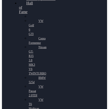
Hall
of
Fame
VW
Golf
6
GTI
Cupra
Formentor
Nissan
GT-
R35
3.8
MK3
V6
TWINTURBO
BMW
525d
VW
Passat
2.0TDI
VW
T6
Multivan