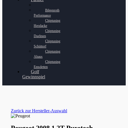
Bilgenroth
Performance
Chiptuning
Herzlacke
Chiptuning
Duelmen
Chiptuning
Schüttorf
Chiptuning
Ahaus
Chiptuning
Emsdetten
Golf
Gewinnspiel
Zurück zur Hersteller-Auswahl
Peugeot 2008 1.2T Puretech