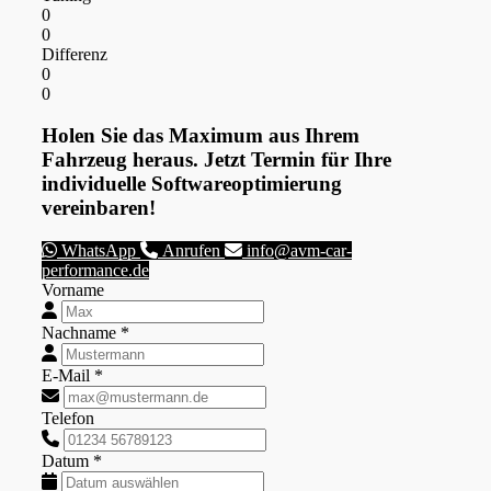
0
0
Differenz
0
0
Holen Sie das Maximum aus Ihrem
Fahrzeug heraus. Jetzt Termin für Ihre
individuelle Softwareoptimierung
vereinbaren!
WhatsApp
Anrufen
info@avm-car-
performance.de
Vorname
Nachname *
E-Mail *
Telefon
Datum *