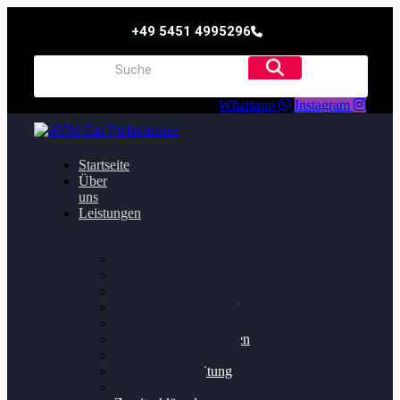
+49 5451 4995296
Whatsapp
Instagram
Startseite
Über
uns
Leistungen
Oildruck FIx
Dieselpartikelfilter
Softwareoptimierung
Getriebeoptimierung
Walnussstrahlen
Bremsscheiben planen
Software Update
Felgenaufbereitung
Ersatz- und