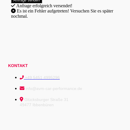
Anfrage erfolgreich versendet!
Es ist ein Fehler aufgetreten! Versuchen Sie es später
nochmal.
KONTAKT
+49 5451 4995296
info@avm-car-performance.de
Glücksburger Straße 31
49477 Ibbenbüren