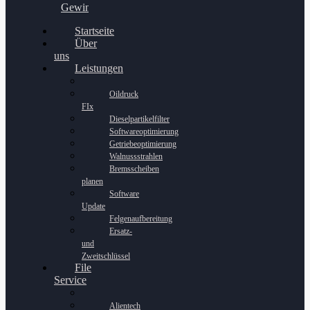
Gewinnspiel
Startseite
Über
uns
Leistungen
Oildruck
FIx
Dieselpartikelfilter
Softwareoptimierung
Getriebeoptimierung
Walnussstrahlen
Bremsscheiben
planen
Software
Update
Felgenaufbereitung
Ersatz-
und
Zweitschlüssel
File
Service
Alientech