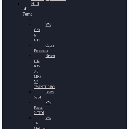
Hall
of
Fame
VW
Golf
6
GTI
Cupra
Formentor
Nissan
GT-
R35
3.8
MK3
V6
TWINTURBO
BMW
525d
VW
Passat
2.0TDI
VW
T6
Multivan