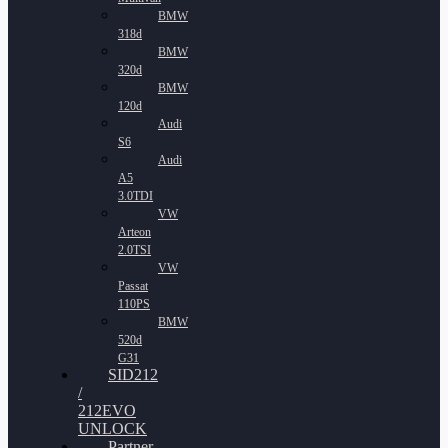
BMW
318d
BMW
320d
BMW
120d
Audi
S6
Audi
A5
3.0TDI
VW
Arteon
2.0TSI
VW
Passat
110PS
BMW
520d
G31
SID212
/
212EVO
UNLOCK
Partner