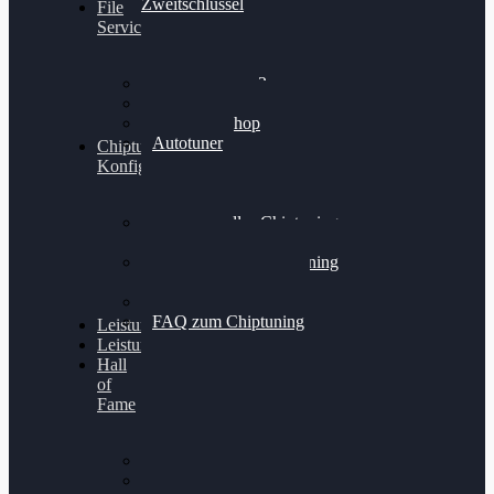
Zweitschlüssel
File
Service
Alientech Kess3
Powergate 4
Alientech Shop
Autotuner
Chiptuning
Konfigurator
Professionelles Chiptuning
für PKWs
Professionelles Chiptuning
für Traktoren & LKW
Softwareoptimierung
FAQ zum Chiptuning
Leistungsmessung
Leistungsprüfstand
Hall
of
Fame
VW Golf 6 GTI
Cupra Formentor