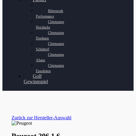
Bilgenroth
Performance
Chiptuning
Herzlacke
Chiptuning
Duelmen
Chiptuning
Schüttorf
Chiptuning
Ahaus
Chiptuning
Emsdetten
Golf
Gewinnspiel
Zurück zur Hersteller-Auswahl
Peugeot 206 1.6