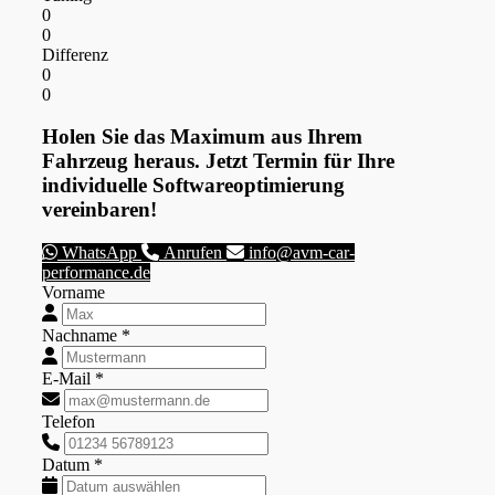
0
0
Differenz
0
0
Holen Sie das Maximum aus Ihrem
Fahrzeug heraus. Jetzt Termin für Ihre
individuelle Softwareoptimierung
vereinbaren!
WhatsApp
Anrufen
info@avm-car-
performance.de
Vorname
Nachname *
E-Mail *
Telefon
Datum *