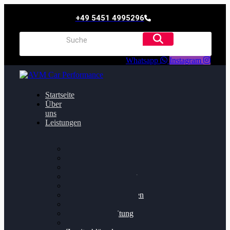
+49 5451 4995296
Whatsapp
Instagram
Startseite
Über
uns
Leistungen
Oildruck FIx
Dieselpartikelfilter
Softwareoptimierung
Getriebeoptimierung
Walnussstrahlen
Bremsscheiben planen
Software Update
Felgenaufbereitung
Ersatz- und