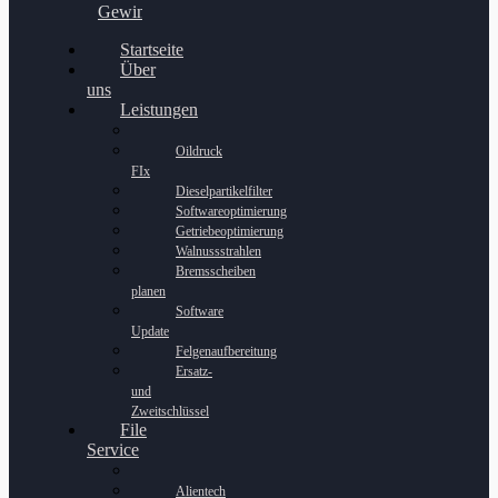
Gewinnspiel
Startseite
Über
uns
Leistungen
Oildruck
FIx
Dieselpartikelfilter
Softwareoptimierung
Getriebeoptimierung
Walnussstrahlen
Bremsscheiben
planen
Software
Update
Felgenaufbereitung
Ersatz-
und
Zweitschlüssel
File
Service
Alientech