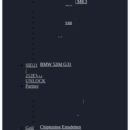
Nissan GT-R35 3.8 MK3
V6 TWINTURBO
BMW 525d
VW Passat 2.0TDI
VW T6 Multivan
BMW 318d
BMW 320d
BMW 120d
Audi S6
Audi A5 3.0TDI
VW Arteon 2.0TSI
VW Passat 110PS
BMW 520d G31
SID212
/
212EVO
UNLOCK
Partner
Bilgenroth Performance
Chiptuning Herzlacke
Chiptuning Duelmen
Chiptuning Schüttorf
Chiptuning Ahaus
Chiptuning Emsdetten
Golf