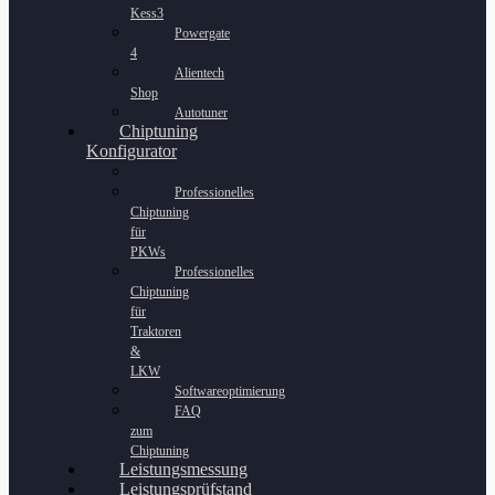
Kess3
Powergate
4
Alientech
Shop
Autotuner
Chiptuning
Konfigurator
Professionelles
Chiptuning
für
PKWs
Professionelles
Chiptuning
für
Traktoren
&
LKW
Softwareoptimierung
FAQ
zum
Chiptuning
Leistungsmessung
Leistungsprüfstand