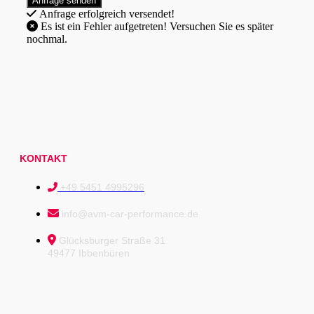
Anfrage erfolgreich versendet!
Es ist ein Fehler aufgetreten! Versuchen Sie es später
nochmal.
KONTAKT
+49 5451 4995296
info@avm-car-performance.de
Glücksburger Straße 31
49477 Ibbenbüren