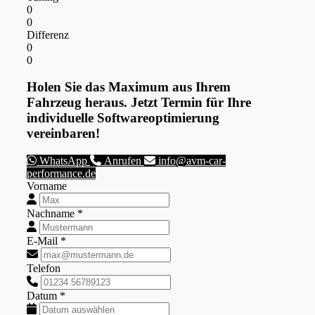
0
0
Differenz
0
0
Holen Sie das Maximum aus Ihrem
Fahrzeug heraus. Jetzt Termin für Ihre
individuelle Softwareoptimierung
vereinbaren!
WhatsApp
Anrufen
info@avm-car-
performance.de
Vorname
Nachname *
E-Mail *
Telefon
Datum *