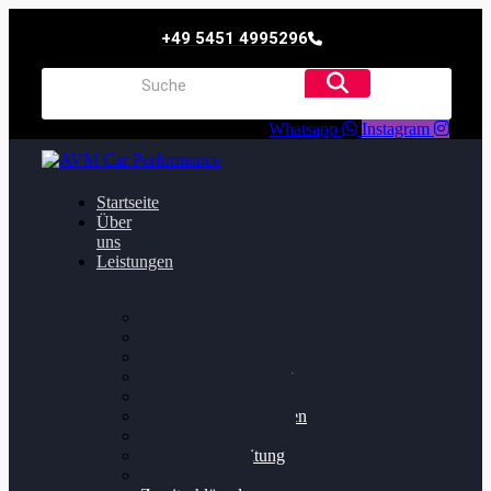
+49 5451 4995296
Whatsapp
Instagram
Startseite
Über
uns
Leistungen
Oildruck FIx
Dieselpartikelfilter
Softwareoptimierung
Getriebeoptimierung
Walnussstrahlen
Bremsscheiben planen
Software Update
Felgenaufbereitung
Ersatz- und