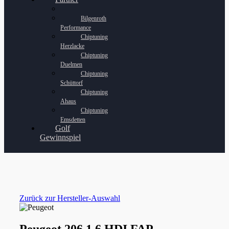
Bilgenroth
Performance
Chiptuning
Herzlacke
Chiptuning
Duelmen
Chiptuning
Schüttorf
Chiptuning
Ahaus
Chiptuning
Emsdetten
Golf
Gewinnspiel
Zurück zur Hersteller-Auswahl
Peugeot 206 1.6 HDI FAP