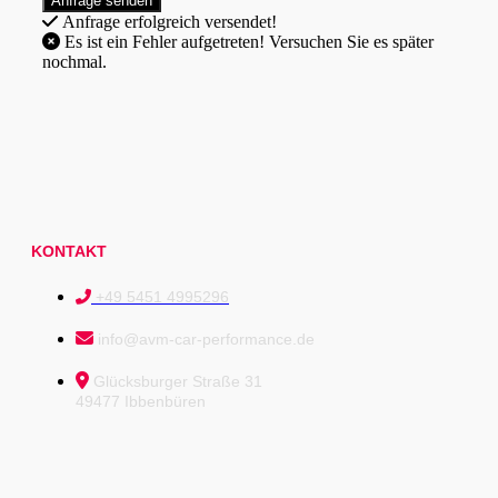
Anfrage erfolgreich versendet!
Es ist ein Fehler aufgetreten! Versuchen Sie es später
nochmal.
KONTAKT
+49 5451 4995296
info@avm-car-performance.de
Glücksburger Straße 31
49477 Ibbenbüren