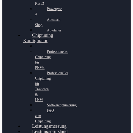
Kess3
Powergate
4
Alientech
Shop
Autotuner
Chiptuning
Konfigurator
Professionelles
Chiptuning
für
PKWs
Professionelles
Chiptuning
für
Traktoren
&
LKW
Softwareoptimierung
FAQ
zum
Chiptuning
Leistungsmessung
Leistungsprüfstand