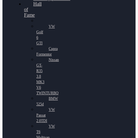
Hall
of
Fame
VW
Golf
6
GTI
Cupra
Formentor
Nissan
GT-
R35
3.8
MK3
V6
TWINTURBO
BMW
525d
VW
Passat
2.0TDI
VW
T6
Multivan