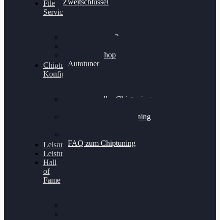
Zweitschlüssel
File
Service
Alientech Kess3
Powergate 4
Alientech Shop
Autotuner
Chiptuning
Konfigurator
Professionelles Chiptuning
für PKWs
Professionelles Chiptuning
für Traktoren & LKW
Softwareoptimierung
FAQ zum Chiptuning
Leistungsmessung
Leistungsprüfstand
Hall
of
Fame
VW Golf 6 GTI
Cupra Formentor