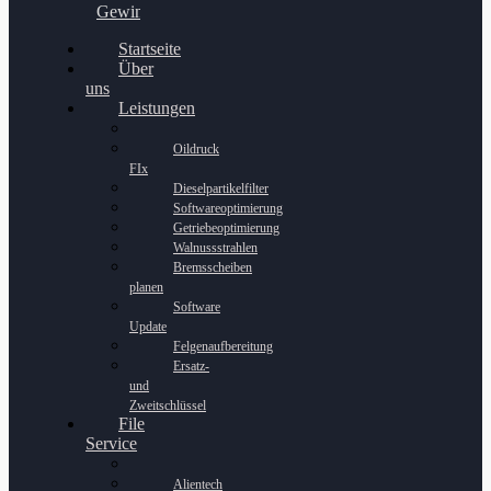
Gewinnspiel
Startseite
Über
uns
Leistungen
Oildruck
FIx
Dieselpartikelfilter
Softwareoptimierung
Getriebeoptimierung
Walnussstrahlen
Bremsscheiben
planen
Software
Update
Felgenaufbereitung
Ersatz-
und
Zweitschlüssel
File
Service
Alientech