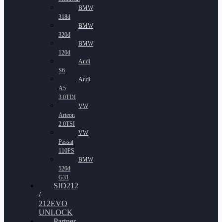
BMW
318d
BMW
320d
BMW
120d
Audi
S6
Audi
A5
3.0TDI
VW
Arteon
2.0TSI
VW
Passat
110PS
BMW
520d
G31
SID212
/
212EVO
UNLOCK
Partner