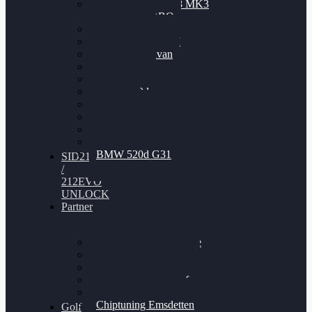
Nissan GT-R35 3.8 MK3
V6 TWINTURBO
BMW 525d
VW Passat 2.0TDI
VW T6 Multivan
BMW 318d
BMW 320d
BMW 120d
Audi S6
Audi A5 3.0TDI
VW Arteon 2.0TSI
VW Passat 110PS
BMW 520d G31
SID212
/
212EVO
UNLOCK
Partner
Bilgenroth Performance
Chiptuning Herzlacke
Chiptuning Duelmen
Chiptuning Schüttorf
Chiptuning Ahaus
Chiptuning Emsdetten
Golf