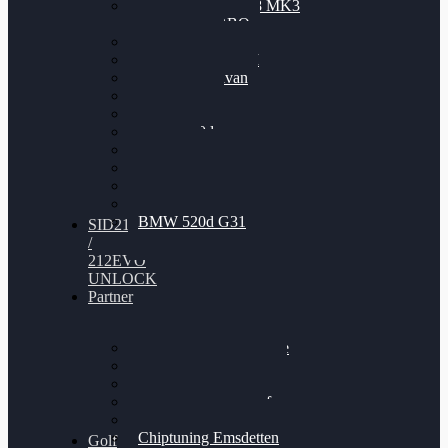
Nissan GT-R35 3.8 MK3
V6 TWINTURBO
BMW 525d
VW Passat 2.0TDI
VW T6 Multivan
BMW 318d
BMW 320d
BMW 120d
Audi S6
Audi A5 3.0TDI
VW Arteon 2.0TSI
VW Passat 110PS
BMW 520d G31
SID212
/
212EVO
UNLOCK
Partner
Bilgenroth Performance
Chiptuning Herzlacke
Chiptuning Duelmen
Chiptuning Schüttorf
Chiptuning Ahaus
Chiptuning Emsdetten
Golf