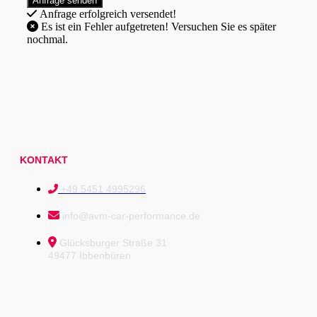
Anfrage erfolgreich versendet!
Es ist ein Fehler aufgetreten! Versuchen Sie es später
nochmal.
KONTAKT
+49 5451 4995296
info@avm-car-performance.de
Glücksburger Straße 31
49477 Ibbenbüren