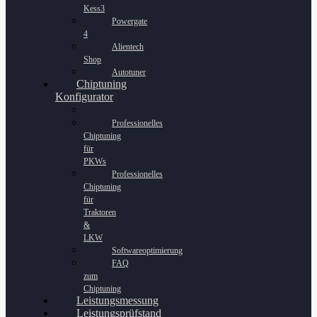
Kess3
Powergate
4
Alientech
Shop
Autotuner
Chiptuning
Konfigurator
Professionelles
Chiptuning
für
PKWs
Professionelles
Chiptuning
für
Traktoren
&
LKW
Softwareoptimierung
FAQ
zum
Chiptuning
Leistungsmessung
Leistungsprüfstand