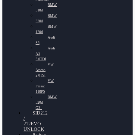
BMW
318d
BMW
320d
BMW
120d
Audi
S6
Audi
A5
3.0TDI
VW
Arteon
2.0TSI
VW
Passat
110PS
BMW
520d
G31
SID212
/
212EVO
UNLOCK
Partner