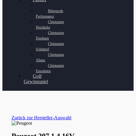
Bilgenroth
Performance
Chiptuning
Herzlacke
Chiptuning
Duelmen
Chiptuning
Schüttorf
Chiptuning
Ahaus
Chiptuning
Emsdetten
Golf
Gewinnspiel
Zurück zur Hersteller-Auswahl
Peugeot 207 1.4 16V