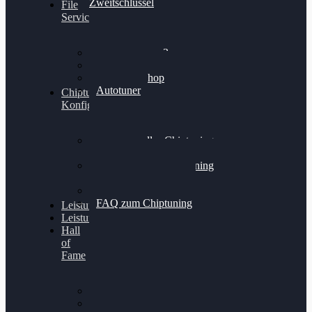
Zweitschlüssel
File
Service
Alientech Kess3
Powergate 4
Alientech Shop
Autotuner
Chiptuning
Konfigurator
Professionelles Chiptuning
für PKWs
Professionelles Chiptuning
für Traktoren & LKW
Softwareoptimierung
FAQ zum Chiptuning
Leistungsmessung
Leistungsprüfstand
Hall
of
Fame
VW Golf 6 GTI
Cupra Formentor