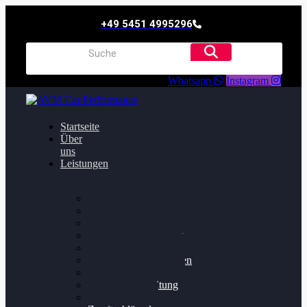
+49 5451 4995296
Whatsapp
Instagram
Startseite
Über
uns
Leistungen
Oildruck FIx
Dieselpartikelfilter
Softwareoptimierung
Getriebeoptimierung
Walnussstrahlen
Bremsscheiben planen
Software Update
Felgenaufbereitung
Ersatz- und