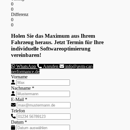
0
0
Differenz
0
0
Holen Sie das Maximum aus Ihrem
Fahrzeug heraus. Jetzt Termin für Ihre
individuelle Softwareoptimierung
vereinbaren!
WhatsApp
Anrufen
info@avm-car-
performance.de
Vorname
Nachname *
E-Mail *
Telefon
Datum *