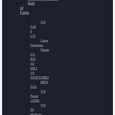
Hall
of
Fame
VW
Golf
6
GTI
Cupra
Formentor
Nissan
GT-
R35
3.8
MK3
V6
TWINTURBO
BMW
525d
VW
Passat
2.0TDI
VW
T6
Multivan