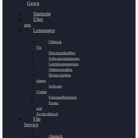
Gewinnspiel
Startseite
Über
uns
Leistungen
Oildruck
FIx
Dieselpartikelfilter
Softwareoptimierung
Getriebeoptimierung
Walnussstrahlen
Bremsscheiben
planen
Software
Update
Felgenaufbereitung
Ersatz-
und
Zweitschlüssel
File
Service
Alientech