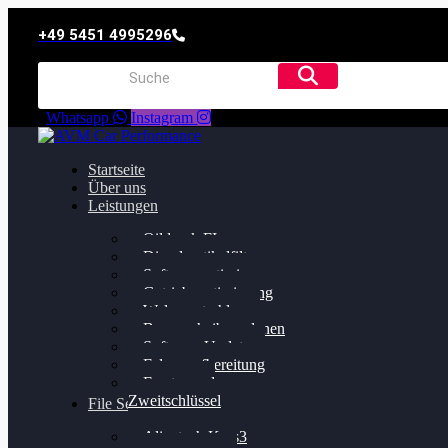
+49 5451 4995296
Whatsapp
Instagram
Startseite
Über uns
Leistungen
Oildruck FIx
Dieselpartikelfilter
Softwareoptimierung
Getriebeoptimierung
Walnussstrahlen
Bremsscheiben planen
Software Update
Felgenaufbereitung
Ersatz- und
Zweitschlüssel
File Service
Alientech Kess3