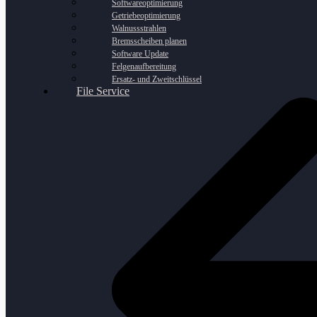
Softwareoptimierung
Getriebeoptimierung
Walnussstrahlen
Bremsscheiben planen
Software Update
Felgenaufbereitung
Ersatz- und Zweitschlüssel
File Service