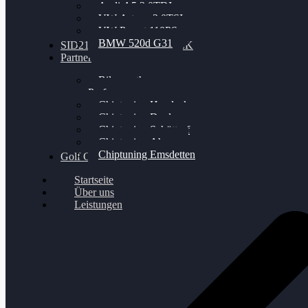
Audi A5 3.0TDI
VW Arteon 2.0TSI
VW Passat 110PS
BMW 520d G31
SID212 / 212EVO UNLOCK
Partner
Bilgenroth
Performance
Chiptuning Herzlacke
Chiptuning Duelmen
Chiptuning Schüttorf
Chiptuning Ahaus
Chiptuning Emsdetten
Golf Gewinnspiel
Startseite
Über uns
Leistungen