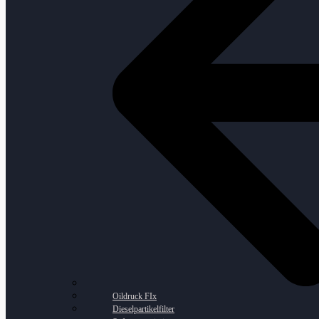
Oildruck FIx
Dieselpartikelfilter