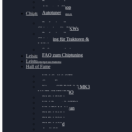
Powergate 4
Alientech Shop
Autotuner
Chiptuning Konfigurator
Professionelles
Chiptuning für PKWs
Professionelles
Chiptuning für Traktoren &
LKW
Softwareoptimierung
FAQ zum Chiptuning
Leistungsmessung
Leistungsprüfstand
Hall of Fame
VW Golf 6 GTI
Cupra Formentor
Nissan GT-R35 3.8 MK3
V6 TWINTURBO
BMW 525d
VW Passat 2.0TDI
VW T6 Multivan
BMW 318d
BMW 320d
BMW 120d
Audi S6