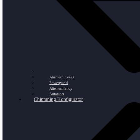
Alientech Kess3
Powergate 4
Alientech Shop
Autotuner
Chiptuning Konfigurator