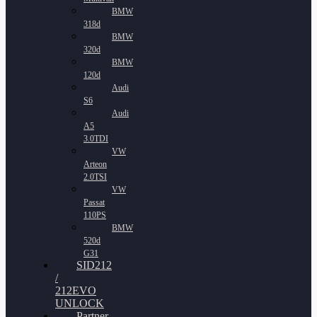
BMW
318d
BMW
320d
BMW
120d
Audi
S6
Audi
A5
3.0TDI
VW
Arteon
2.0TSI
VW
Passat
110PS
BMW
520d
G31
SID212
/
212EVO
UNLOCK
Partner