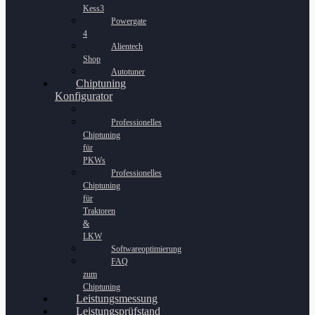
Kess3
Powergate
4
Alientech
Shop
Autotuner
Chiptuning
Konfigurator
Professionelles
Chiptuning
für
PKWs
Professionelles
Chiptuning
für
Traktoren
&
LKW
Softwareoptimierung
FAQ
zum
Chiptuning
Leistungsmessung
Leistungsprüfstand