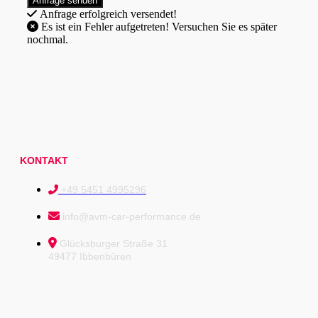
Anfrage erfolgreich versendet!
Es ist ein Fehler aufgetreten! Versuchen Sie es später
nochmal.
KONTAKT
+49 5451 4995296
info@avm-car-performance.de
Glücksburger Straße 31
49477 Ibbenbüren