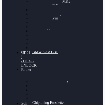
Nissan GT-R35 3.8 MK3
V6 TWINTURBO
BMW 525d
VW Passat 2.0TDI
VW T6 Multivan
BMW 318d
BMW 320d
BMW 120d
Audi S6
Audi A5 3.0TDI
VW Arteon 2.0TSI
VW Passat 110PS
BMW 520d G31
SID212
/
212EVO
UNLOCK
Partner
Bilgenroth Performance
Chiptuning Herzlacke
Chiptuning Duelmen
Chiptuning Schüttorf
Chiptuning Ahaus
Chiptuning Emsdetten
Golf