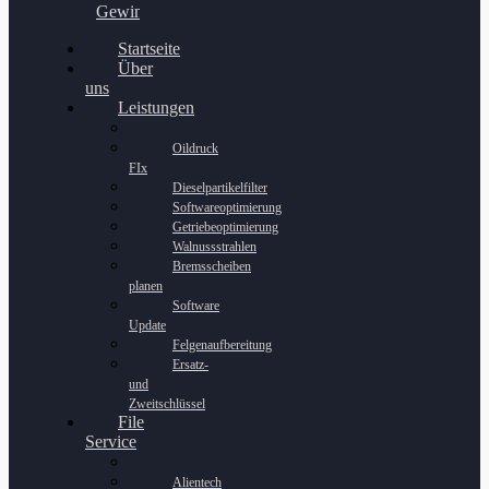
Gewinnspiel
Startseite
Über
uns
Leistungen
Oildruck
FIx
Dieselpartikelfilter
Softwareoptimierung
Getriebeoptimierung
Walnussstrahlen
Bremsscheiben
planen
Software
Update
Felgenaufbereitung
Ersatz-
und
Zweitschlüssel
File
Service
Alientech