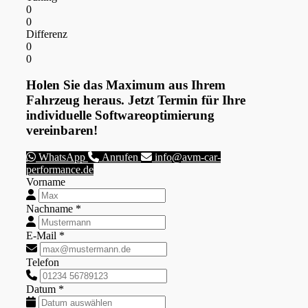
0
0
Differenz
0
0
Holen Sie das Maximum aus Ihrem
Fahrzeug heraus. Jetzt Termin für Ihre
individuelle Softwareoptimierung
vereinbaren!
WhatsApp
Anrufen
info@avm-car-
performance.de
Vorname
Nachname *
E-Mail *
Telefon
Datum *