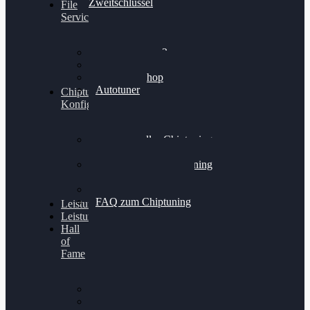
Zweitschlüssel
File
Service
Alientech Kess3
Powergate 4
Alientech Shop
Autotuner
Chiptuning
Konfigurator
Professionelles Chiptuning
für PKWs
Professionelles Chiptuning
für Traktoren & LKW
Softwareoptimierung
FAQ zum Chiptuning
Leistungsmessung
Leistungsprüfstand
Hall
of
Fame
VW Golf 6 GTI
Cupra Formentor