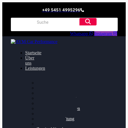
+49 5451 4995296
Whatsapp
Instagram
Startseite
Über
uns
Leistungen
Oildruck FIx
Dieselpartikelfilter
Softwareoptimierung
Getriebeoptimierung
Walnussstrahlen
Bremsscheiben planen
Software Update
Felgenaufbereitung
Ersatz- und