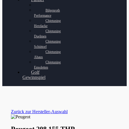
Bilgenroth
Performance
Chiptuning
Herzlacke
Chiptuning
Duelmen
Chiptuning
Schüttorf
Chiptuning
Ahaus
Chiptuning
Emsdetten
Golf
Gewinnspiel
Zurück zur Hersteller-Auswahl
Peugeot 208 155 THP