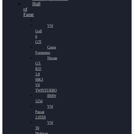
Hall
of
Fame
VW
Golf
6
GTI
Cupra
Formentor
Nissan
GT-
R35
3.8
MK3
V6
TWINTURBO
BMW
525d
VW
Passat
2.0TDI
VW
T6
Multivan