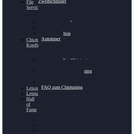
Zweitschlüssel
File
Service
Alientech Kess3
Powergate 4
Alientech Shop
Autotuner
Chiptuning
Konfigurator
Professionelles Chiptuning
für PKWs
Professionelles Chiptuning
für Traktoren & LKW
Softwareoptimierung
FAQ zum Chiptuning
Leistungsmessung
Leistungsprüfstand
Hall
of
Fame
VW Golf 6 GTI
Cupra Formentor