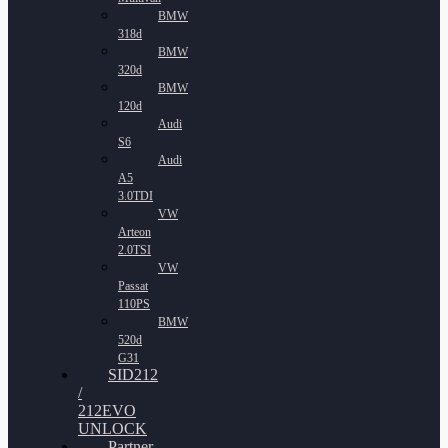
BMW
318d
BMW
320d
BMW
120d
Audi
S6
Audi
A5
3.0TDI
VW
Arteon
2.0TSI
VW
Passat
110PS
BMW
520d
G31
SID212
/
212EVO
UNLOCK
Partner