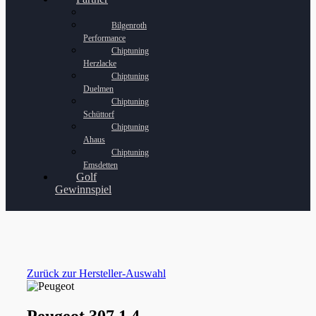
Bilgenroth
Performance
Chiptuning
Herzlacke
Chiptuning
Duelmen
Chiptuning
Schüttorf
Chiptuning
Ahaus
Chiptuning
Emsdetten
Golf
Gewinnspiel
Zurück zur Hersteller-Auswahl
Peugeot 307 1.4