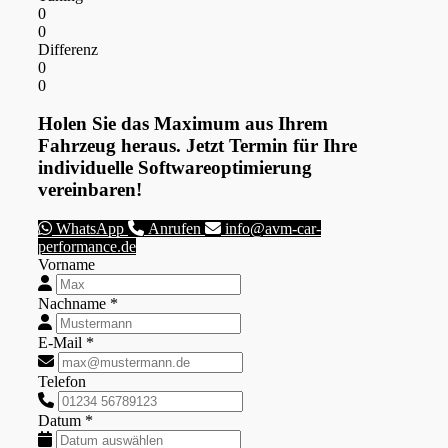
0
0
Differenz
0
0
Holen Sie das Maximum aus Ihrem
Fahrzeug heraus. Jetzt Termin für Ihre
individuelle Softwareoptimierung
vereinbaren!
WhatsApp
Anrufen
info@avm-car-
performance.de
Vorname
Nachname *
E-Mail *
Telefon
Datum *