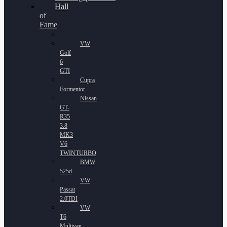
Hall
of
Fame
VW
Golf
6
GTI
Cupra
Formentor
Nissan
GT-
R35
3.8
MK3
V6
TWINTURBO
BMW
525d
VW
Passat
2.0TDI
VW
T6
Multivan