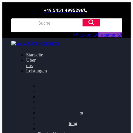
+49 5451 4995296
Whatsapp
Instagram
Startseite
Über
uns
Leistungen
Oildruck FIx
Dieselpartikelfilter
Softwareoptimierung
Getriebeoptimierung
Walnussstrahlen
Bremsscheiben planen
Software Update
Felgenaufbereitung
Ersatz- und