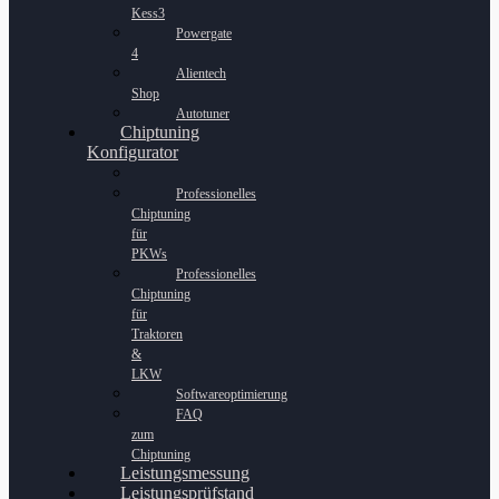
Kess3
Powergate
4
Alientech
Shop
Autotuner
Chiptuning
Konfigurator
Professionelles
Chiptuning
für
PKWs
Professionelles
Chiptuning
für
Traktoren
&
LKW
Softwareoptimierung
FAQ
zum
Chiptuning
Leistungsmessung
Leistungsprüfstand