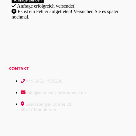
Anfrage erfolgreich versendet!
Es ist ein Fehler aufgetreten! Versuchen Sie es später
nochmal.
KONTAKT
+49 5451 4995296
info@avm-car-performance.de
Glücksburger Straße 31
49477 Ibbenbüren