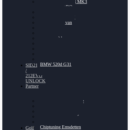
Nissan GT-R35 3.8 MK3
V6 TWINTURBO
BMW 525d
VW Passat 2.0TDI
VW T6 Multivan
BMW 318d
BMW 320d
BMW 120d
Audi S6
Audi A5 3.0TDI
VW Arteon 2.0TSI
VW Passat 110PS
BMW 520d G31
SID212
/
212EVO
UNLOCK
Partner
Bilgenroth Performance
Chiptuning Herzlacke
Chiptuning Duelmen
Chiptuning Schüttorf
Chiptuning Ahaus
Chiptuning Emsdetten
Golf