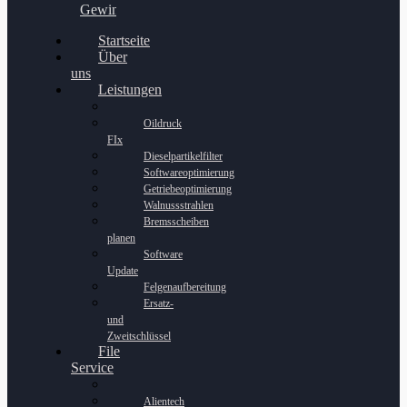
Gewinnspiel
Startseite
Über
uns
Leistungen
Oildruck
FIx
Dieselpartikelfilter
Softwareoptimierung
Getriebeoptimierung
Walnussstrahlen
Bremsscheiben
planen
Software
Update
Felgenaufbereitung
Ersatz-
und
Zweitschlüssel
File
Service
Alientech