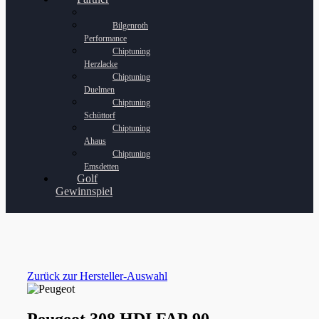
Bilgenroth
Performance
Chiptuning
Herzlacke
Chiptuning
Duelmen
Chiptuning
Schüttorf
Chiptuning
Ahaus
Chiptuning
Emsdetten
Golf
Gewinnspiel
Zurück zur Hersteller-Auswahl
Peugeot 308 HDI FAP 90