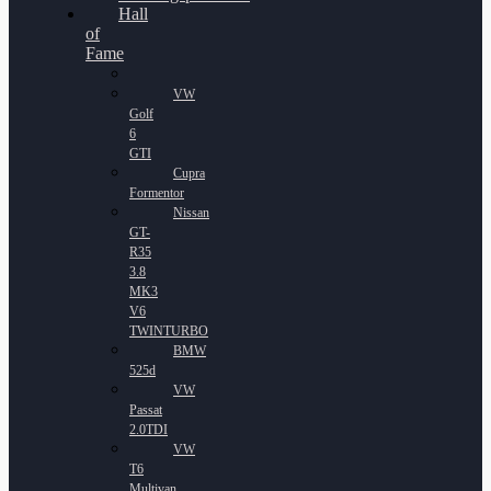
Hall
of
Fame
VW
Golf
6
GTI
Cupra
Formentor
Nissan
GT-
R35
3.8
MK3
V6
TWINTURBO
BMW
525d
VW
Passat
2.0TDI
VW
T6
Multivan