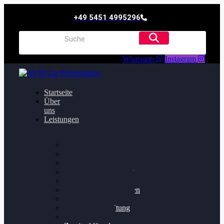
+49 5451 4995296
Whatsapp
Instagram
Startseite
Über
uns
Leistungen
Oildruck FIx
Dieselpartikelfilter
Softwareoptimierung
Getriebeoptimierung
Walnussstrahlen
Bremsscheiben planen
Software Update
Felgenaufbereitung
Ersatz- und