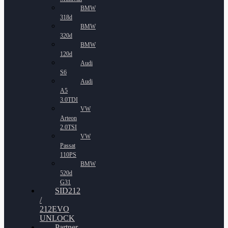
BMW
318d
BMW
320d
BMW
120d
Audi
S6
Audi
A5
3.0TDI
VW
Arteon
2.0TSI
VW
Passat
110PS
BMW
520d
G31
SID212
/
212EVO
UNLOCK
Partner