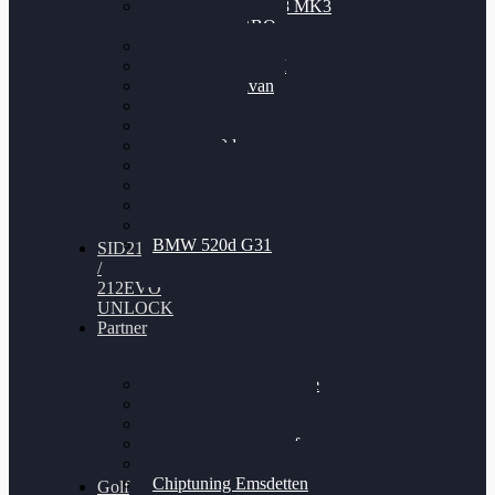
Nissan GT-R35 3.8 MK3
V6 TWINTURBO
BMW 525d
VW Passat 2.0TDI
VW T6 Multivan
BMW 318d
BMW 320d
BMW 120d
Audi S6
Audi A5 3.0TDI
VW Arteon 2.0TSI
VW Passat 110PS
BMW 520d G31
SID212
/
212EVO
UNLOCK
Partner
Bilgenroth Performance
Chiptuning Herzlacke
Chiptuning Duelmen
Chiptuning Schüttorf
Chiptuning Ahaus
Chiptuning Emsdetten
Golf