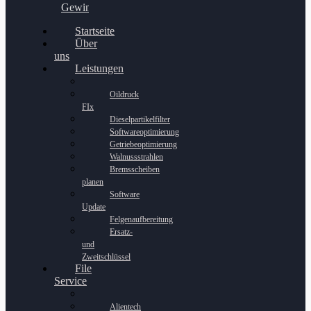
Gewinnspiel
Startseite
Über
uns
Leistungen
Oildruck
FIx
Dieselpartikelfilter
Softwareoptimierung
Getriebeoptimierung
Walnussstrahlen
Bremsscheiben
planen
Software
Update
Felgenaufbereitung
Ersatz-
und
Zweitschlüssel
File
Service
Alientech