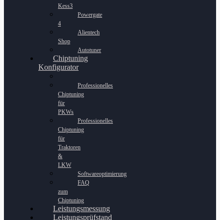
Kess3
Powergate
4
Alientech
Shop
Autotuner
Chiptuning
Konfigurator
Professionelles
Chiptuning
für
PKWs
Professionelles
Chiptuning
für
Traktoren
&
LKW
Softwareoptimierung
FAQ
zum
Chiptuning
Leistungsmessung
Leistungsprüfstand