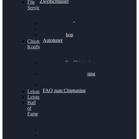
Zweitschlüssel
File
Service
Alientech Kess3
Powergate 4
Alientech Shop
Autotuner
Chiptuning
Konfigurator
Professionelles Chiptuning
für PKWs
Professionelles Chiptuning
für Traktoren & LKW
Softwareoptimierung
FAQ zum Chiptuning
Leistungsmessung
Leistungsprüfstand
Hall
of
Fame
VW Golf 6 GTI
Cupra Formentor