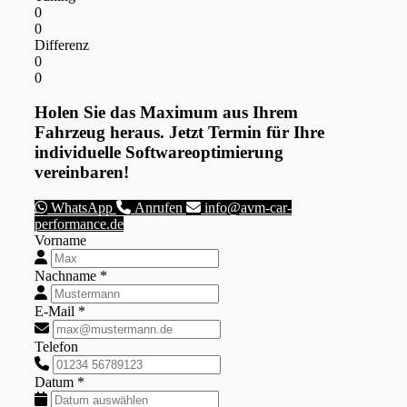
0
0
Differenz
0
0
Holen Sie das Maximum aus Ihrem
Fahrzeug heraus. Jetzt Termin für Ihre
individuelle Softwareoptimierung
vereinbaren!
WhatsApp
Anrufen
info@avm-car-
performance.de
Vorname
Nachname *
E-Mail *
Telefon
Datum *