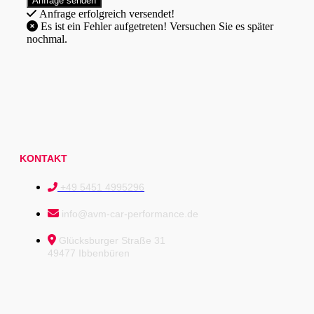
Anfrage erfolgreich versendet!
Es ist ein Fehler aufgetreten! Versuchen Sie es später
nochmal.
KONTAKT
+49 5451 4995296
info@avm-car-performance.de
Glücksburger Straße 31
49477 Ibbenbüren