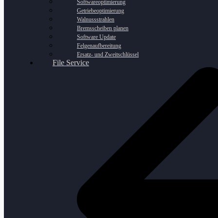
Softwareoptimierung
Getriebeoptimierung
Walnussstrahlen
Bremsscheiben planen
Software Update
Felgenaufbereitung
Ersatz- und Zweitschlüssel
File Service