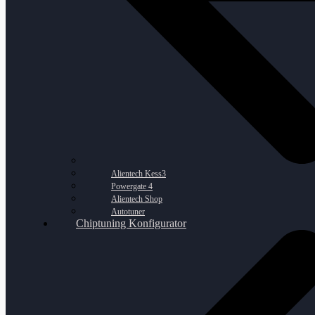
Alientech Kess3
Powergate 4
Alientech Shop
Autotuner
Chiptuning Konfigurator