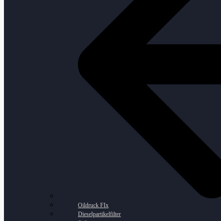
Oildruck FIx
Dieselpartikelfilter