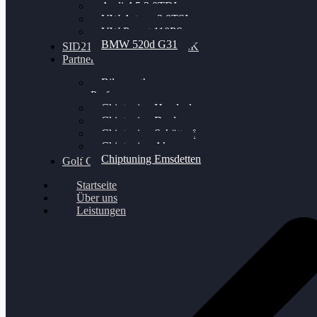
Audi A5 3.0TDI
VW Arteon 2.0TSI
VW Passat 110PS
BMW 520d G31
SID212 / 212EVO UNLOCK
Partner
Bilgenroth
Performance
Chiptuning Herzlacke
Chiptuning Duelmen
Chiptuning Schüttorf
Chiptuning Ahaus
Chiptuning Emsdetten
Golf Gewinnspiel
Startseite
Über uns
Leistungen