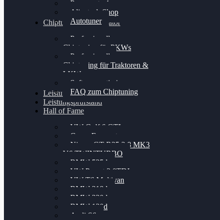
Powergate 4
Alientech Shop
Autotuner
Chiptuning Konfigurator
Professionelles
Chiptuning für PKWs
Professionelles
Chiptuning für Traktoren &
LKW
Softwareoptimierung
FAQ zum Chiptuning
Leistungsmessung
Leistungsprüfstand
Hall of Fame
VW Golf 6 GTI
Cupra Formentor
Nissan GT-R35 3.8 MK3
V6 TWINTURBO
BMW 525d
VW Passat 2.0TDI
VW T6 Multivan
BMW 318d
BMW 320d
BMW 120d
Audi S6