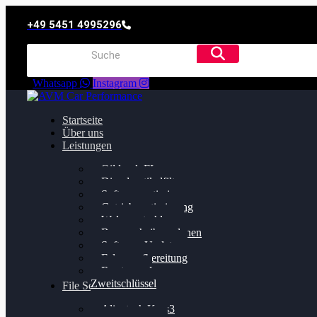
+49 5451 4995296
Whatsapp
Instagram
Startseite
Über uns
Leistungen
Oildruck FIx
Dieselpartikelfilter
Softwareoptimierung
Getriebeoptimierung
Walnussstrahlen
Bremsscheiben planen
Software Update
Felgenaufbereitung
Ersatz- und
Zweitschlüssel
File Service
Alientech Kess3