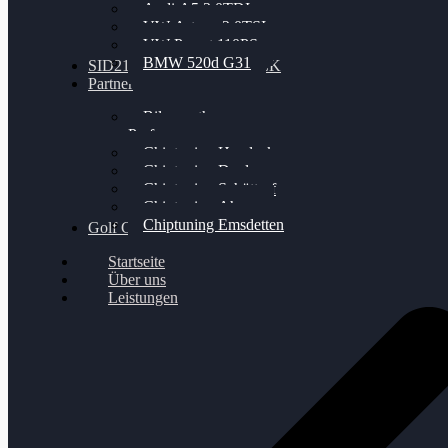
Audi A5 3.0TDI
VW Arteon 2.0TSI
VW Passat 110PS
BMW 520d G31
SID212 / 212EVO UNLOCK
Partner
Bilgenroth
Performance
Chiptuning Herzlacke
Chiptuning Duelmen
Chiptuning Schüttorf
Chiptuning Ahaus
Chiptuning Emsdetten
Golf Gewinnspiel
Startseite
Über uns
Leistungen