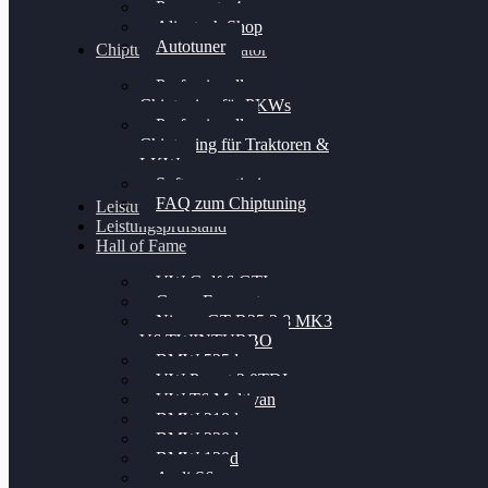
Powergate 4
Alientech Shop
Autotuner
Chiptuning Konfigurator
Professionelles
Chiptuning für PKWs
Professionelles
Chiptuning für Traktoren &
LKW
Softwareoptimierung
FAQ zum Chiptuning
Leistungsmessung
Leistungsprüfstand
Hall of Fame
VW Golf 6 GTI
Cupra Formentor
Nissan GT-R35 3.8 MK3
V6 TWINTURBO
BMW 525d
VW Passat 2.0TDI
VW T6 Multivan
BMW 318d
BMW 320d
BMW 120d
Audi S6