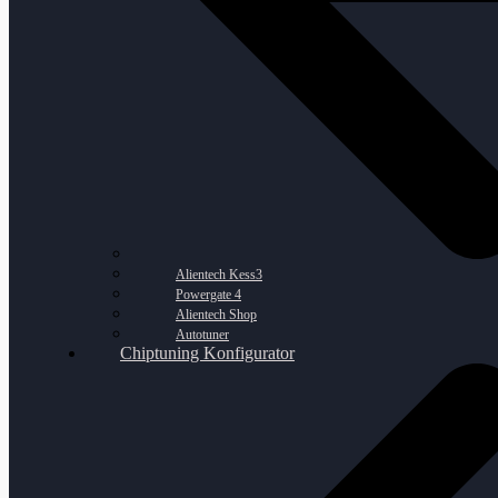
Alientech Kess3
Powergate 4
Alientech Shop
Autotuner
Chiptuning Konfigurator