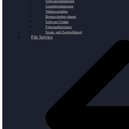
Softwareoptimierung
Getriebeoptimierung
Walnussstrahlen
Bremsscheiben planen
Software Update
Felgenaufbereitung
Ersatz- und Zweitschlüssel
File Service