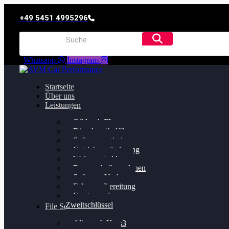
+49 5451 4995296
Whatsapp
Instagram
Startseite
Über uns
Leistungen
Oildruck FIx
Dieselpartikelfilter
Softwareoptimierung
Getriebeoptimierung
Walnussstrahlen
Bremsscheiben planen
Software Update
Felgenaufbereitung
Ersatz- und
Zweitschlüssel
File Service
Alientech Kess3