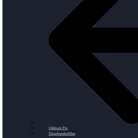
Oildruck FIx
Dieselpartikelfilter