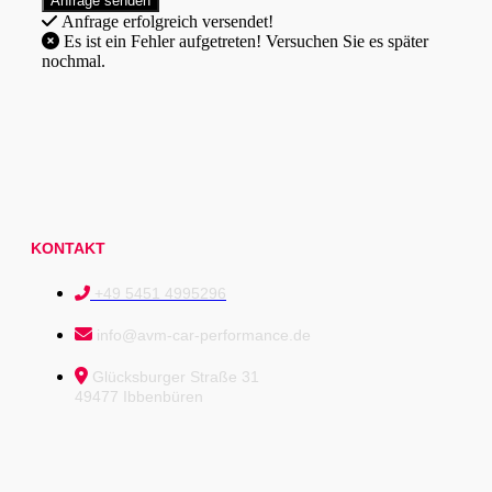
Anfrage erfolgreich versendet!
Es ist ein Fehler aufgetreten! Versuchen Sie es später
nochmal.
KONTAKT
+49 5451 4995296
info@avm-car-performance.de
Glücksburger Straße 31
49477 Ibbenbüren