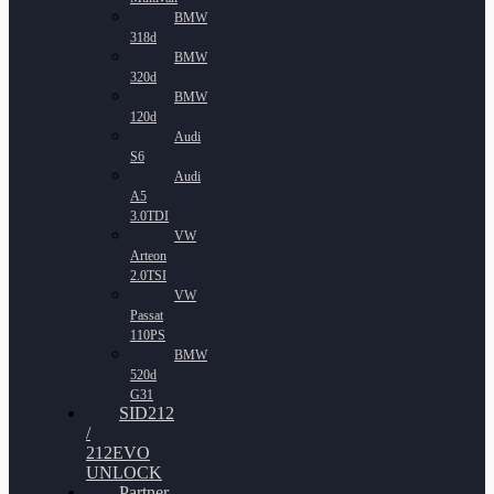
BMW
318d
BMW
320d
BMW
120d
Audi
S6
Audi
A5
3.0TDI
VW
Arteon
2.0TSI
VW
Passat
110PS
BMW
520d
G31
SID212
/
212EVO
UNLOCK
Partner