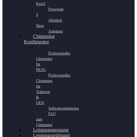
Kess3
Powergate
4
Alientech
Shop
Autotuner
Chiptuning
Konfigurator
Professionelles
Chiptuning
für
PKWs
Professionelles
Chiptuning
für
Traktoren
&
LKW
Softwareoptimierung
FAQ
zum
Chiptuning
Leistungsmessung
Leistungsprüfstand