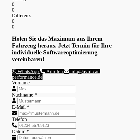
0
0
Differenz
0
0
Holen Sie das Maximum aus Ihrem
Fahrzeug heraus. Jetzt Termin für Ihre
individuelle Softwareoptimierung
vereinbaren!
WhatsApp
Anrufen
info@avm-car-
performance.de
Vorname
Nachname *
E-Mail *
Telefon
Datum *