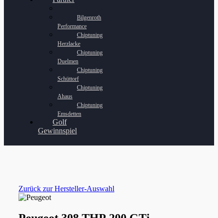
Bilgenroth
Performance
Chiptuning
Herzlacke
Chiptuning
Duelmen
Chiptuning
Schüttorf
Chiptuning
Ahaus
Chiptuning
Emsdetten
Golf
Gewinnspiel
Zurück zur Hersteller-Auswahl
Peugeot 308 THP 200 GTi