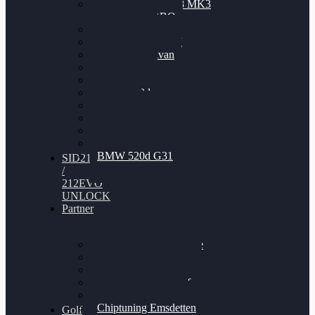
Nissan GT-R35 3.8 MK3
V6 TWINTURBO
BMW 525d
VW Passat 2.0TDI
VW T6 Multivan
BMW 318d
BMW 320d
BMW 120d
Audi S6
Audi A5 3.0TDI
VW Arteon 2.0TSI
VW Passat 110PS
BMW 520d G31
SID212
/
212EVO
UNLOCK
Partner
Bilgenroth Performance
Chiptuning Herzlacke
Chiptuning Duelmen
Chiptuning Schüttorf
Chiptuning Ahaus
Chiptuning Emsdetten
Golf