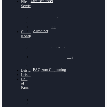
Zweitschlüssel
File
Service
Alientech Kess3
Powergate 4
Alientech Shop
Autotuner
Chiptuning
Konfigurator
Professionelles Chiptuning
für PKWs
Professionelles Chiptuning
für Traktoren & LKW
Softwareoptimierung
FAQ zum Chiptuning
Leistungsmessung
Leistungsprüfstand
Hall
of
Fame
VW Golf 6 GTI
Cupra Formentor