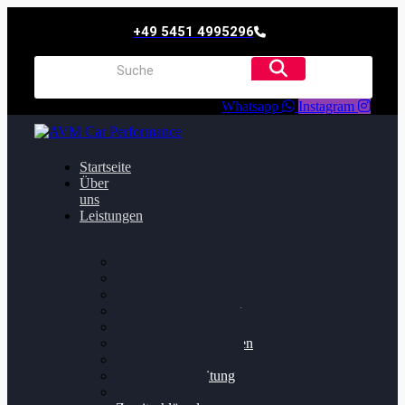
+49 5451 4995296
Whatsapp
Instagram
Startseite
Über
uns
Leistungen
Oildruck FIx
Dieselpartikelfilter
Softwareoptimierung
Getriebeoptimierung
Walnussstrahlen
Bremsscheiben planen
Software Update
Felgenaufbereitung
Ersatz- und