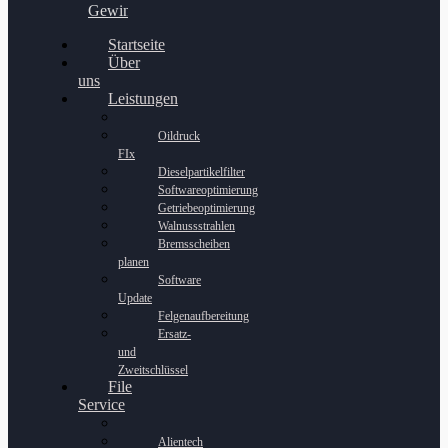
Gewinnspiel
Startseite
Über
uns
Leistungen
Oildruck
FIx
Dieselpartikelfilter
Softwareoptimierung
Getriebeoptimierung
Walnussstrahlen
Bremsscheiben
planen
Software
Update
Felgenaufbereitung
Ersatz-
und
Zweitschlüssel
File
Service
Alientech