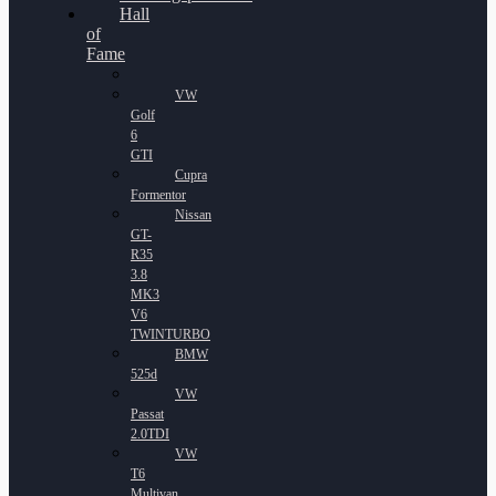
Hall
of
Fame
VW
Golf
6
GTI
Cupra
Formentor
Nissan
GT-
R35
3.8
MK3
V6
TWINTURBO
BMW
525d
VW
Passat
2.0TDI
VW
T6
Multivan