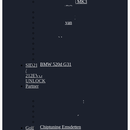
Nissan GT-R35 3.8 MK3
V6 TWINTURBO
BMW 525d
VW Passat 2.0TDI
VW T6 Multivan
BMW 318d
BMW 320d
BMW 120d
Audi S6
Audi A5 3.0TDI
VW Arteon 2.0TSI
VW Passat 110PS
BMW 520d G31
SID212
/
212EVO
UNLOCK
Partner
Bilgenroth Performance
Chiptuning Herzlacke
Chiptuning Duelmen
Chiptuning Schüttorf
Chiptuning Ahaus
Chiptuning Emsdetten
Golf