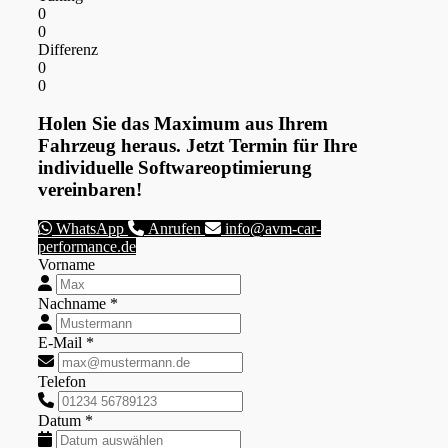
0
0
Differenz
0
0
Holen Sie das Maximum aus Ihrem
Fahrzeug heraus. Jetzt Termin für Ihre
individuelle Softwareoptimierung
vereinbaren!
WhatsApp
Anrufen
info@avm-car-
performance.de
Vorname
Nachname *
E-Mail *
Telefon
Datum *