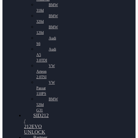
BMW
318d
BMW
320d
BMW
120d
Audi
S6
Audi
A5
3.0TDI
VW
Arteon
2.0TSI
VW
Passat
110PS
BMW
520d
G31
SID212
/
212EVO
UNLOCK
Partner