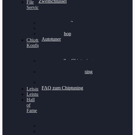
Zweitschlüssel
File
Service
Alientech Kess3
Powergate 4
Alientech Shop
Autotuner
Chiptuning
Konfigurator
Professionelles Chiptuning
für PKWs
Professionelles Chiptuning
für Traktoren & LKW
Softwareoptimierung
FAQ zum Chiptuning
Leistungsmessung
Leistungsprüfstand
Hall
of
Fame
VW Golf 6 GTI
Cupra Formentor