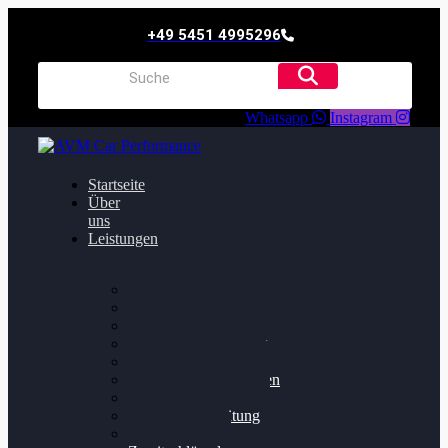
+49 5451 4995296
Whatsapp
Instagram
Startseite
Über
uns
Leistungen
Oildruck FIx
Dieselpartikelfilter
Softwareoptimierung
Getriebeoptimierung
Walnussstrahlen
Bremsscheiben planen
Software Update
Felgenaufbereitung
Ersatz- und