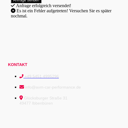
Anfrage erfolgreich versendet!
Es ist ein Fehler aufgetreten! Versuchen Sie es später
nochmal.
KONTAKT
+49 5451 4995296
info@avm-car-performance.de
Glücksburger Straße 31
49477 Ibbenbüren