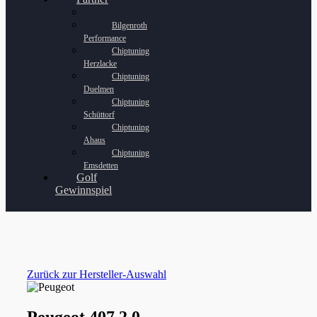
Bilgenroth
Performance
Chiptuning
Herzlacke
Chiptuning
Duelmen
Chiptuning
Schüttorf
Chiptuning
Ahaus
Chiptuning
Emsdetten
Golf
Gewinnspiel
Zurück zur Hersteller-Auswahl
Peugeot 407 2.0