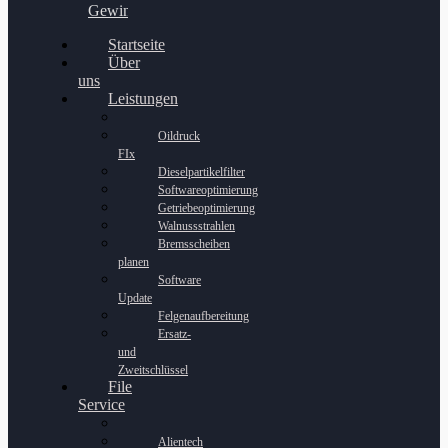
Gewinnspiel
Startseite
Über
uns
Leistungen
Oildruck
FIx
Dieselpartikelfilter
Softwareoptimierung
Getriebeoptimierung
Walnussstrahlen
Bremsscheiben
planen
Software
Update
Felgenaufbereitung
Ersatz-
und
Zweitschlüssel
File
Service
Alientech