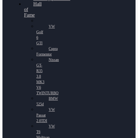
Hall
of
Fame
VW
Golf
6
GTI
Cupra
Formentor
Nissan
GT-
R35
3.8
MK3
V6
TWINTURBO
BMW
525d
VW
Passat
2.0TDI
VW
T6
Multivan