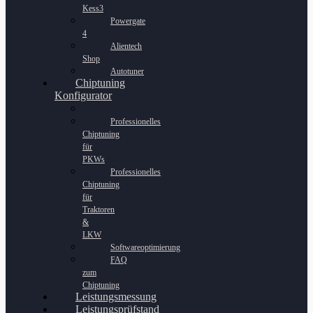
Kess3
Powergate
4
Alientech
Shop
Autotuner
Chiptuning
Konfigurator
Professionelles
Chiptuning
für
PKWs
Professionelles
Chiptuning
für
Traktoren
&
LKW
Softwareoptimierung
FAQ
zum
Chiptuning
Leistungsmessung
Leistungsprüfstand