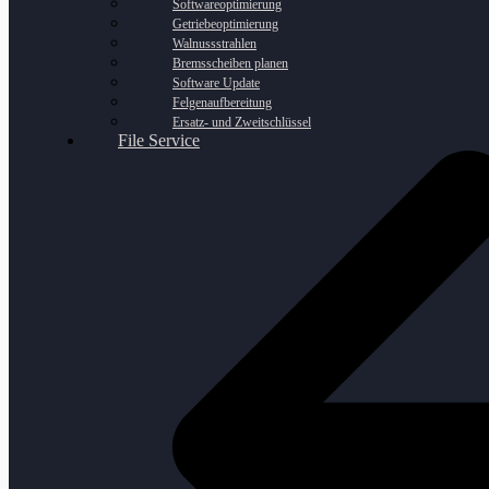
Softwareoptimierung
Getriebeoptimierung
Walnussstrahlen
Bremsscheiben planen
Software Update
Felgenaufbereitung
Ersatz- und Zweitschlüssel
File Service