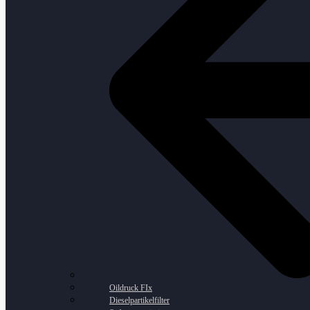
Oildruck FIx
Dieselpartikelfilter