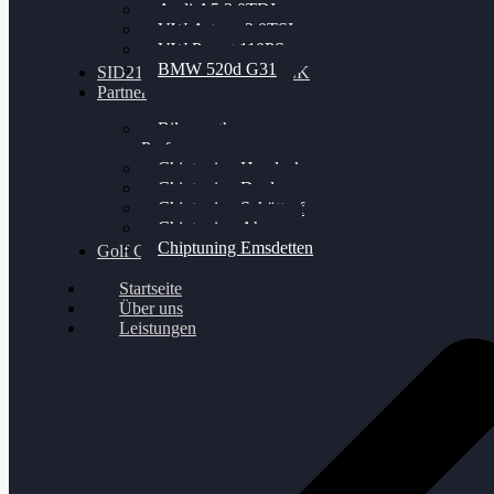
Audi A5 3.0TDI
VW Arteon 2.0TSI
VW Passat 110PS
BMW 520d G31
SID212 / 212EVO UNLOCK
Partner
Bilgenroth
Performance
Chiptuning Herzlacke
Chiptuning Duelmen
Chiptuning Schüttorf
Chiptuning Ahaus
Chiptuning Emsdetten
Golf Gewinnspiel
Startseite
Über uns
Leistungen