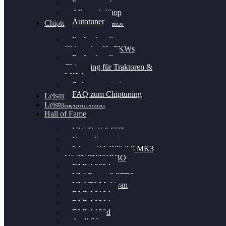
Powergate 4
Alientech Shop
Autotuner
Chiptuning Konfigurator
Professionelles
Chiptuning für PKWs
Professionelles
Chiptuning für Traktoren &
LKW
Softwareoptimierung
FAQ zum Chiptuning
Leistungsmessung
Leistungsprüfstand
Hall of Fame
VW Golf 6 GTI
Cupra Formentor
Nissan GT-R35 3.8 MK3
V6 TWINTURBO
BMW 525d
VW Passat 2.0TDI
VW T6 Multivan
BMW 318d
BMW 320d
BMW 120d
Audi S6