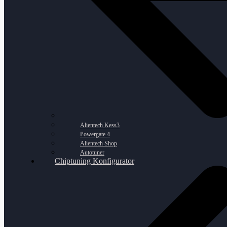
Alientech Kess3
Powergate 4
Alientech Shop
Autotuner
Chiptuning Konfigurator