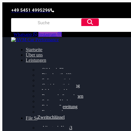
+49 5451 4995296
Whatsapp
Instagram
Startseite
Über uns
Leistungen
Oildruck FIx
Dieselpartikelfilter
Softwareoptimierung
Getriebeoptimierung
Walnussstrahlen
Bremsscheiben planen
Software Update
Felgenaufbereitung
Ersatz- und
Zweitschlüssel
File Service
Alientech Kess3