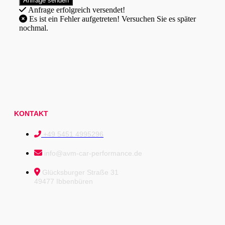
Anfrage erfolgreich versendet!
Es ist ein Fehler aufgetreten! Versuchen Sie es später
nochmal.
KONTAKT
+49 5451 4995296
info@avm-car-performance.de
Glücksburger Straße 31
49477 Ibbenbüren