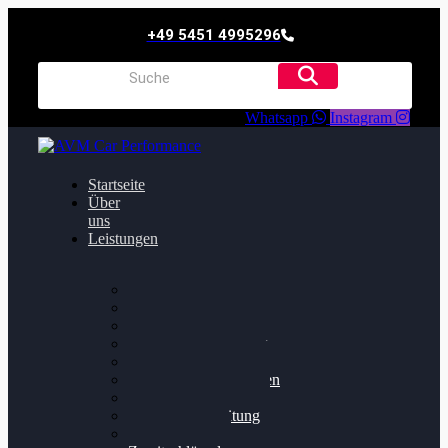
+49 5451 4995296
Whatsapp
Instagram
Startseite
Über
uns
Leistungen
Oildruck FIx
Dieselpartikelfilter
Softwareoptimierung
Getriebeoptimierung
Walnussstrahlen
Bremsscheiben planen
Software Update
Felgenaufbereitung
Ersatz- und