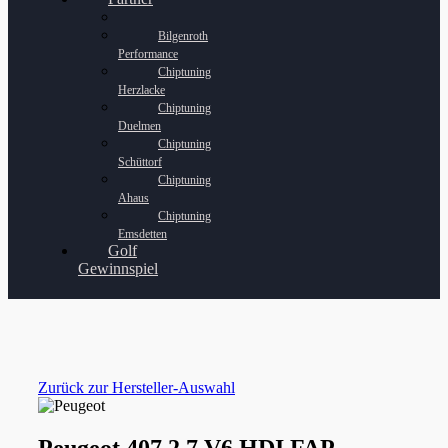
Bilgenroth
Performance
Chiptuning
Herzlacke
Chiptuning
Duelmen
Chiptuning
Schüttorf
Chiptuning
Ahaus
Chiptuning
Emsdetten
Golf
Gewinnspiel
Zurück zur Hersteller-Auswahl
Peugeot 407 2.7 V6 HDI FAP