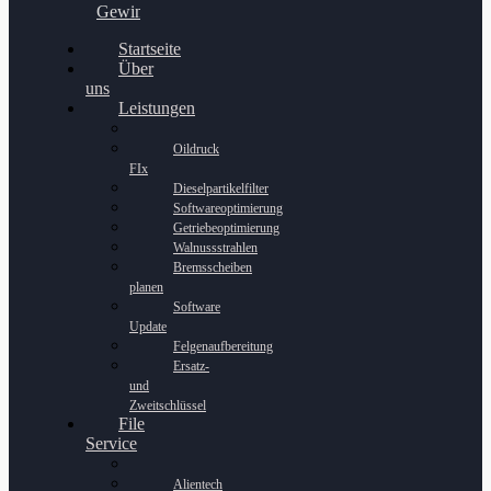
Gewinnspiel
Startseite
Über
uns
Leistungen
Oildruck
FIx
Dieselpartikelfilter
Softwareoptimierung
Getriebeoptimierung
Walnussstrahlen
Bremsscheiben
planen
Software
Update
Felgenaufbereitung
Ersatz-
und
Zweitschlüssel
File
Service
Alientech