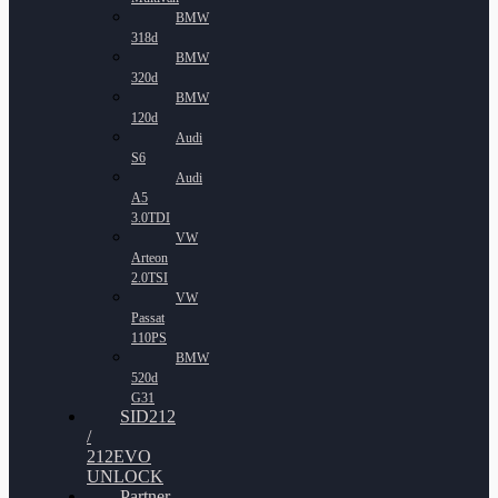
BMW
318d
BMW
320d
BMW
120d
Audi
S6
Audi
A5
3.0TDI
VW
Arteon
2.0TSI
VW
Passat
110PS
BMW
520d
G31
SID212
/
212EVO
UNLOCK
Partner