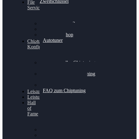
Zweitschlüssel
File
Service
Alientech Kess3
Powergate 4
Alientech Shop
Autotuner
Chiptuning
Konfigurator
Professionelles Chiptuning
für PKWs
Professionelles Chiptuning
für Traktoren & LKW
Softwareoptimierung
FAQ zum Chiptuning
Leistungsmessung
Leistungsprüfstand
Hall
of
Fame
VW Golf 6 GTI
Cupra Formentor