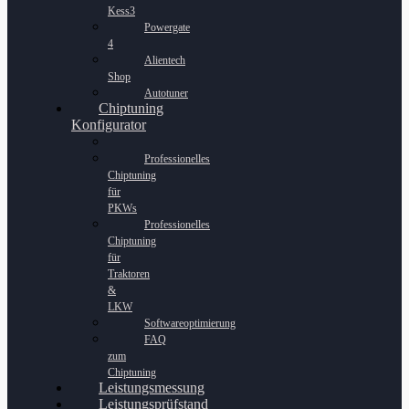
Kess3
Powergate
4
Alientech
Shop
Autotuner
Chiptuning
Konfigurator
Professionelles
Chiptuning
für
PKWs
Professionelles
Chiptuning
für
Traktoren
&
LKW
Softwareoptimierung
FAQ
zum
Chiptuning
Leistungsmessung
Leistungsprüfstand