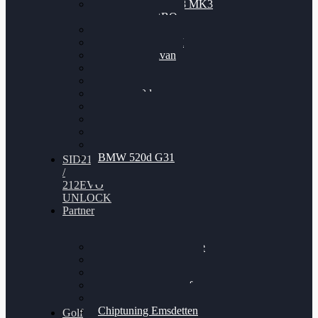
Nissan GT-R35 3.8 MK3
V6 TWINTURBO
BMW 525d
VW Passat 2.0TDI
VW T6 Multivan
BMW 318d
BMW 320d
BMW 120d
Audi S6
Audi A5 3.0TDI
VW Arteon 2.0TSI
VW Passat 110PS
BMW 520d G31
SID212
/
212EVO
UNLOCK
Partner
Bilgenroth Performance
Chiptuning Herzlacke
Chiptuning Duelmen
Chiptuning Schüttorf
Chiptuning Ahaus
Chiptuning Emsdetten
Golf