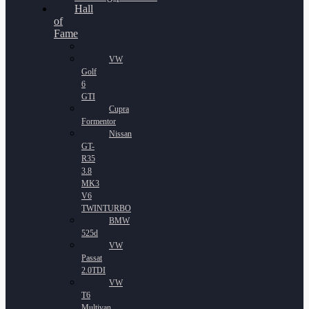
Hall
of
Fame
VW
Golf
6
GTI
Cupra
Formentor
Nissan
GT-
R35
3.8
MK3
V6
TWINTURBO
BMW
525d
VW
Passat
2.0TDI
VW
T6
Multivan