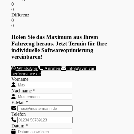
0
0
Differenz
0
0
Holen Sie das Maximum aus Ihrem
Fahrzeug heraus. Jetzt Termin für Ihre
individuelle Softwareoptimierung
vereinbaren!
WhatsApp
Anrufen
info@avm-car-
performance.de
Vorname
Nachname *
E-Mail *
Telefon
Datum *