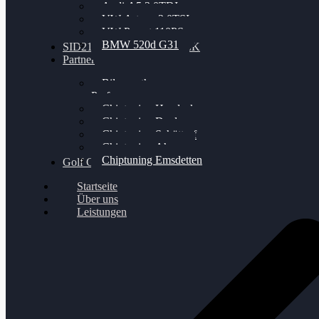
Audi A5 3.0TDI
VW Arteon 2.0TSI
VW Passat 110PS
BMW 520d G31
SID212 / 212EVO UNLOCK
Partner
Bilgenroth
Performance
Chiptuning Herzlacke
Chiptuning Duelmen
Chiptuning Schüttorf
Chiptuning Ahaus
Chiptuning Emsdetten
Golf Gewinnspiel
Startseite
Über uns
Leistungen