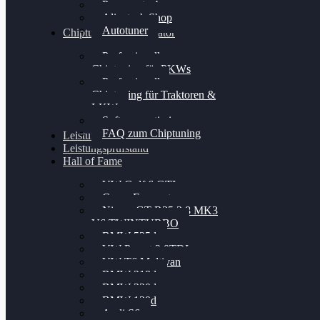
Powergate 4
Alientech Shop
Autotuner
Chiptuning Konfigurator
Professionelles
Chiptuning für PKWs
Professionelles
Chiptuning für Traktoren &
LKW
Softwareoptimierung
FAQ zum Chiptuning
Leistungsmessung
Leistungsprüfstand
Hall of Fame
VW Golf 6 GTI
Cupra Formentor
Nissan GT-R35 3.8 MK3
V6 TWINTURBO
BMW 525d
VW Passat 2.0TDI
VW T6 Multivan
BMW 318d
BMW 320d
BMW 120d
Audi S6