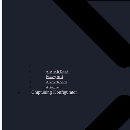
Alientech Kess3
Powergate 4
Alientech Shop
Autotuner
Chiptuning Konfigurator