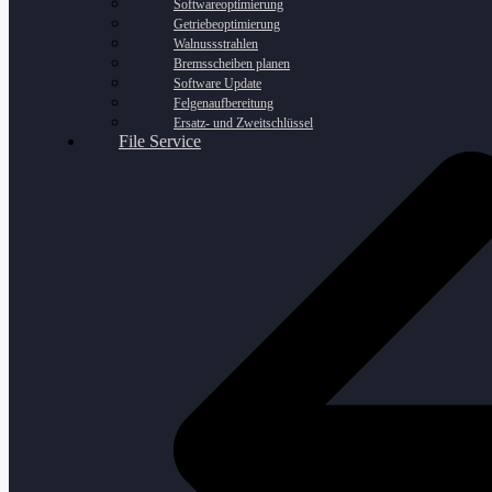
Softwareoptimierung
Getriebeoptimierung
Walnussstrahlen
Bremsscheiben planen
Software Update
Felgenaufbereitung
Ersatz- und Zweitschlüssel
File Service