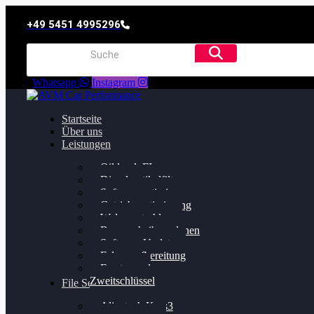
+49 5451 4995296
Whatsapp
Instagram
Startseite
Über uns
Leistungen
Oildruck FIx
Dieselpartikelfilter
Softwareoptimierung
Getriebeoptimierung
Walnussstrahlen
Bremsscheiben planen
Software Update
Felgenaufbereitung
Ersatz- und
Zweitschlüssel
File Service
Alientech Kess3