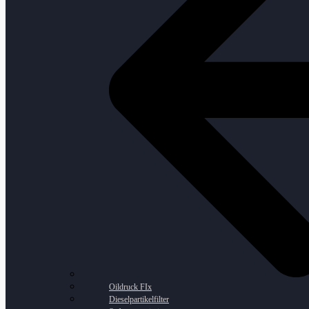
Oildruck FIx
Dieselpartikelfilter