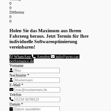
0
0
Differenz
0
0
Holen Sie das Maximum aus Ihrem
Fahrzeug heraus. Jetzt Termin für Ihre
individuelle Softwareoptimierung
vereinbaren!
WhatsApp
Anrufen
info@avm-car-
performance.de
Vorname
Nachname *
E-Mail *
Telefon
Datum *