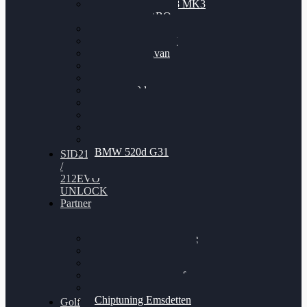
Nissan GT-R35 3.8 MK3
V6 TWINTURBO
BMW 525d
VW Passat 2.0TDI
VW T6 Multivan
BMW 318d
BMW 320d
BMW 120d
Audi S6
Audi A5 3.0TDI
VW Arteon 2.0TSI
VW Passat 110PS
BMW 520d G31
SID212
/
212EVO
UNLOCK
Partner
Bilgenroth Performance
Chiptuning Herzlacke
Chiptuning Duelmen
Chiptuning Schüttorf
Chiptuning Ahaus
Chiptuning Emsdetten
Golf