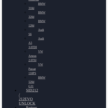
BMW
318d
BMW
320d
BMW
120d
Audi
S6
Audi
A5
3.0TDI
VW
Arteon
2.0TSI
VW
Passat
110PS
BMW
520d
G31
SID212
/
212EVO
UNLOCK
Partner