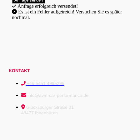
Anfrage erfolgreich versendet!
Es ist ein Fehler aufgetreten! Versuchen Sie es später
nochmal.
KONTAKT
+49 5451 4995296
info@avm-car-performance.de
Glücksburger Straße 31
49477 Ibbenbüren