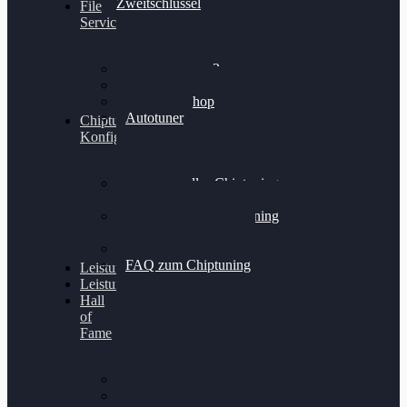
Zweitschlüssel
File
Service
Alientech Kess3
Powergate 4
Alientech Shop
Autotuner
Chiptuning
Konfigurator
Professionelles Chiptuning
für PKWs
Professionelles Chiptuning
für Traktoren & LKW
Softwareoptimierung
FAQ zum Chiptuning
Leistungsmessung
Leistungsprüfstand
Hall
of
Fame
VW Golf 6 GTI
Cupra Formentor