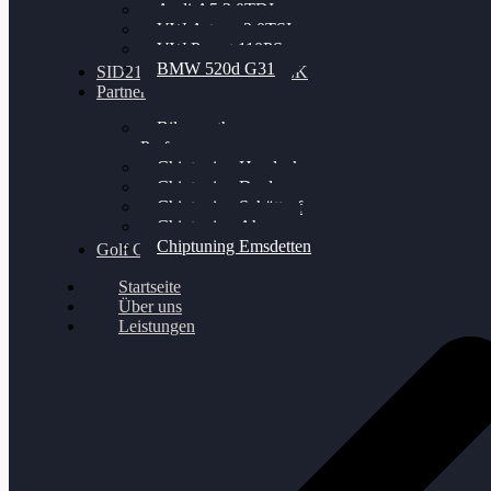
Audi A5 3.0TDI
VW Arteon 2.0TSI
VW Passat 110PS
BMW 520d G31
SID212 / 212EVO UNLOCK
Partner
Bilgenroth
Performance
Chiptuning Herzlacke
Chiptuning Duelmen
Chiptuning Schüttorf
Chiptuning Ahaus
Chiptuning Emsdetten
Golf Gewinnspiel
Startseite
Über uns
Leistungen