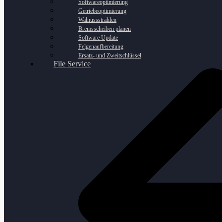
Softwareoptimierung
Getriebeoptimierung
Walnussstrahlen
Bremsscheiben planen
Software Update
Felgenaufbereitung
Ersatz- und Zweitschlüssel
File Service