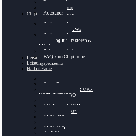
Powergate 4
Alientech Shop
Autotuner
Chiptuning Konfigurator
Professionelles
Chiptuning für PKWs
Professionelles
Chiptuning für Traktoren &
LKW
Softwareoptimierung
FAQ zum Chiptuning
Leistungsmessung
Leistungsprüfstand
Hall of Fame
VW Golf 6 GTI
Cupra Formentor
Nissan GT-R35 3.8 MK3
V6 TWINTURBO
BMW 525d
VW Passat 2.0TDI
VW T6 Multivan
BMW 318d
BMW 320d
BMW 120d
Audi S6