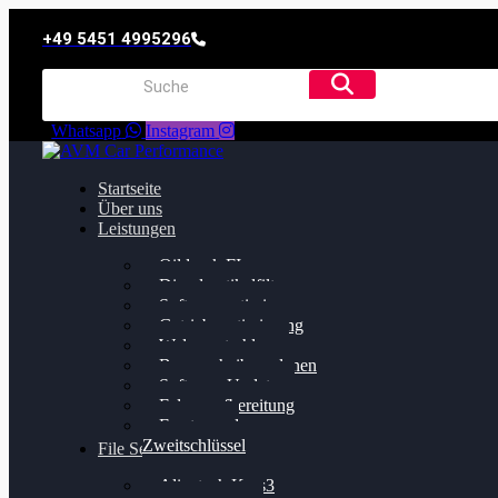
+49 5451 4995296
Whatsapp
Instagram
Startseite
Über uns
Leistungen
Oildruck FIx
Dieselpartikelfilter
Softwareoptimierung
Getriebeoptimierung
Walnussstrahlen
Bremsscheiben planen
Software Update
Felgenaufbereitung
Ersatz- und
Zweitschlüssel
File Service
Alientech Kess3