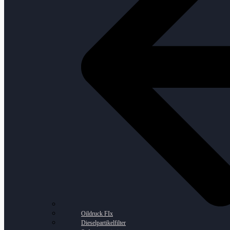
Oildruck FIx
Dieselpartikelfilter