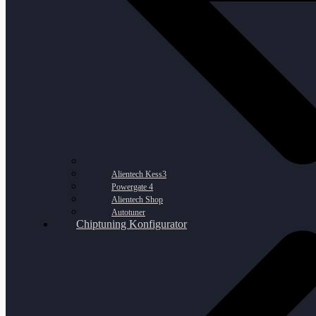
Alientech Kess3
Powergate 4
Alientech Shop
Autotuner
Chiptuning Konfigurator