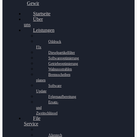
Gewinnspiel
Startseite
Über
uns
Leistungen
Oildruck
FIx
Dieselpartikelfilter
Softwareoptimierung
Getriebeoptimierung
Walnussstrahlen
Bremsscheiben
planen
Software
Update
Felgenaufbereitung
Ersatz-
und
Zweitschlüssel
File
Service
Alientech