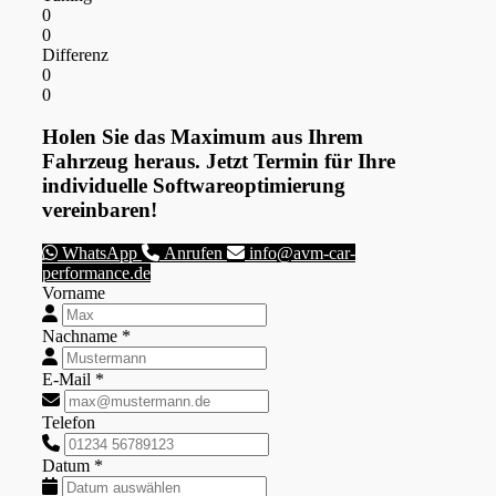
0
0
Differenz
0
0
Holen Sie das Maximum aus Ihrem
Fahrzeug heraus. Jetzt Termin für Ihre
individuelle Softwareoptimierung
vereinbaren!
WhatsApp
Anrufen
info@avm-car-
performance.de
Vorname
Nachname *
E-Mail *
Telefon
Datum *