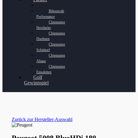
Bilgenroth
Performance
Chiptuning
Herzlacke
Chiptuning
Duelmen
Chiptuning
Schüttorf
Chiptuning
Ahaus
Chiptuning
Emsdetten
Golf
Gewinnspiel
Zurück zur Hersteller-Auswahl
Peugeot 5008 BlueHDi 180