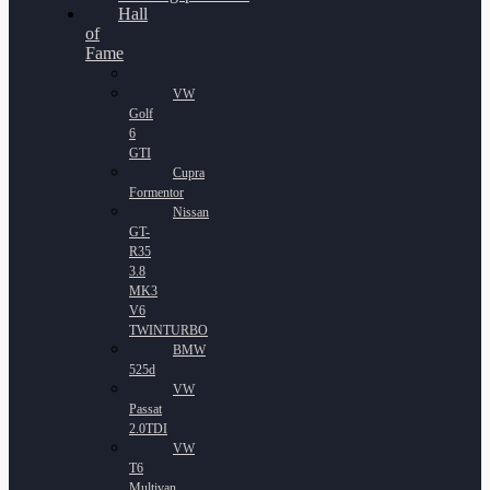
Hall
of
Fame
VW
Golf
6
GTI
Cupra
Formentor
Nissan
GT-
R35
3.8
MK3
V6
TWINTURBO
BMW
525d
VW
Passat
2.0TDI
VW
T6
Multivan