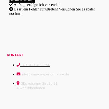
Anfrage erfolgreich versendet!
Es ist ein Fehler aufgetreten! Versuchen Sie es später
nochmal.
KONTAKT
+49 5451 4995296
info@avm-car-performance.de
Glücksburger Straße 31
49477 Ibbenbüren