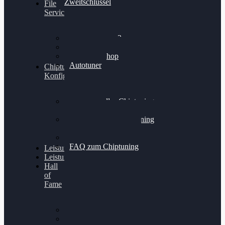
Zweitschlüssel
File
Service
Alientech Kess3
Powergate 4
Alientech Shop
Autotuner
Chiptuning
Konfigurator
Professionelles Chiptuning
für PKWs
Professionelles Chiptuning
für Traktoren & LKW
Softwareoptimierung
FAQ zum Chiptuning
Leistungsmessung
Leistungsprüfstand
Hall
of
Fame
VW Golf 6 GTI
Cupra Formentor