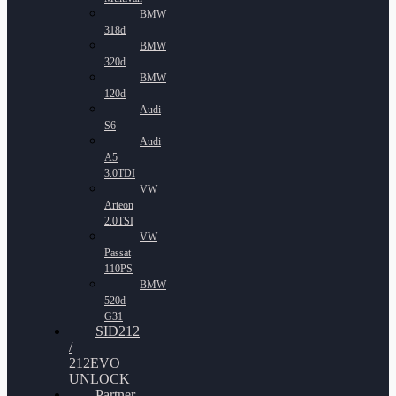
BMW
318d
BMW
320d
BMW
120d
Audi
S6
Audi
A5
3.0TDI
VW
Arteon
2.0TSI
VW
Passat
110PS
BMW
520d
G31
SID212
/
212EVO
UNLOCK
Partner