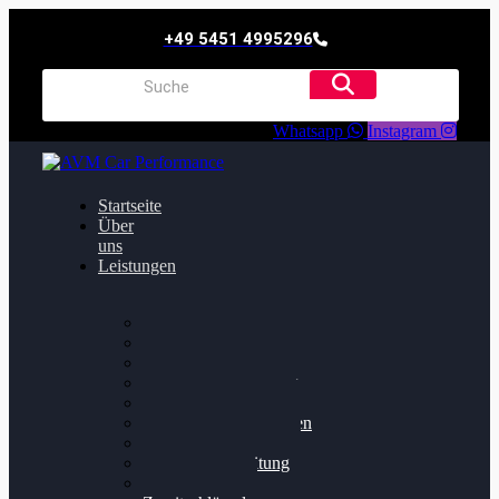
+49 5451 4995296
Whatsapp
Instagram
Startseite
Über
uns
Leistungen
Oildruck FIx
Dieselpartikelfilter
Softwareoptimierung
Getriebeoptimierung
Walnussstrahlen
Bremsscheiben planen
Software Update
Felgenaufbereitung
Ersatz- und