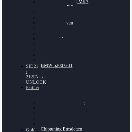
Nissan GT-R35 3.8 MK3
V6 TWINTURBO
BMW 525d
VW Passat 2.0TDI
VW T6 Multivan
BMW 318d
BMW 320d
BMW 120d
Audi S6
Audi A5 3.0TDI
VW Arteon 2.0TSI
VW Passat 110PS
BMW 520d G31
SID212
/
212EVO
UNLOCK
Partner
Bilgenroth Performance
Chiptuning Herzlacke
Chiptuning Duelmen
Chiptuning Schüttorf
Chiptuning Ahaus
Chiptuning Emsdetten
Golf