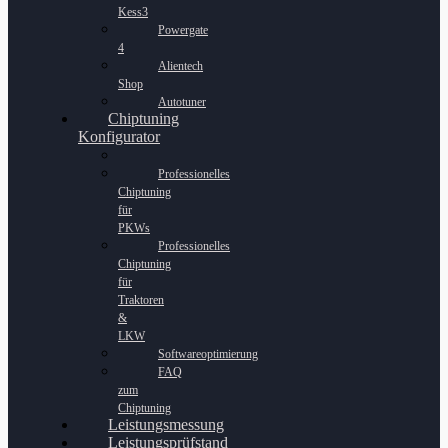
Kess3
Powergate
4
Alientech
Shop
Autotuner
Chiptuning
Konfigurator
Professionelles
Chiptuning
für
PKWs
Professionelles
Chiptuning
für
Traktoren
&
LKW
Softwareoptimierung
FAQ
zum
Chiptuning
Leistungsmessung
Leistungsprüfstand