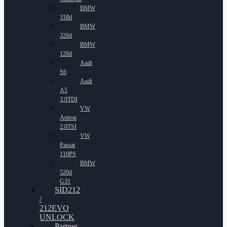
BMW
318d
BMW
320d
BMW
120d
Audi
S6
Audi
A5
3.0TDI
VW
Arteon
2.0TSI
VW
Passat
110PS
BMW
520d
G31
SID212
/
212EVO
UNLOCK
Partner