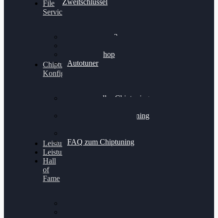
Zweitschlüssel
File
Service
Alientech Kess3
Powergate 4
Alientech Shop
Autotuner
Chiptuning
Konfigurator
Professionelles Chiptuning
für PKWs
Professionelles Chiptuning
für Traktoren & LKW
Softwareoptimierung
FAQ zum Chiptuning
Leistungsmessung
Leistungsprüfstand
Hall
of
Fame
VW Golf 6 GTI
Cupra Formentor