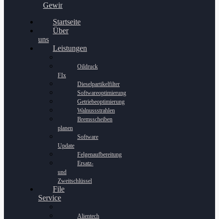
Gewinnspiel
Startseite
Über
uns
Leistungen
Oildruck
FIx
Dieselpartikelfilter
Softwareoptimierung
Getriebeoptimierung
Walnussstrahlen
Bremsscheiben
planen
Software
Update
Felgenaufbereitung
Ersatz-
und
Zweitschlüssel
File
Service
Alientech