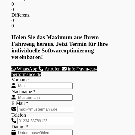
0
0
Differenz
0
0
Holen Sie das Maximum aus Ihrem
Fahrzeug heraus. Jetzt Termin für Ihre
individuelle Softwareoptimierung
vereinbaren!
WhatsApp
Anrufen
info@avm-car-
performance.de
Vorname
Nachname *
E-Mail *
Telefon
Datum *