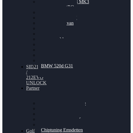
Nissan GT-R35 3.8 MK3
V6 TWINTURBO
BMW 525d
VW Passat 2.0TDI
VW T6 Multivan
BMW 318d
BMW 320d
BMW 120d
Audi S6
Audi A5 3.0TDI
VW Arteon 2.0TSI
VW Passat 110PS
BMW 520d G31
SID212
/
212EVO
UNLOCK
Partner
Bilgenroth Performance
Chiptuning Herzlacke
Chiptuning Duelmen
Chiptuning Schüttorf
Chiptuning Ahaus
Chiptuning Emsdetten
Golf