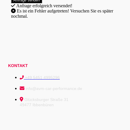
Anfrage erfolgreich versendet!
Es ist ein Fehler aufgetreten! Versuchen Sie es später
nochmal.
KONTAKT
+49 5451 4995296
info@avm-car-performance.de
Glücksburger Straße 31
49477 Ibbenbüren