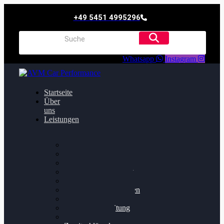
+49 5451 4995296
Whatsapp
Instagram
Startseite
Über
uns
Leistungen
Oildruck FIx
Dieselpartikelfilter
Softwareoptimierung
Getriebeoptimierung
Walnussstrahlen
Bremsscheiben planen
Software Update
Felgenaufbereitung
Ersatz- und