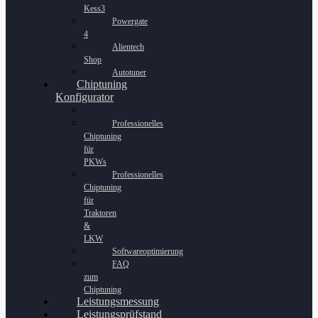
Kess3
Powergate
4
Alientech
Shop
Autotuner
Chiptuning
Konfigurator
Professionelles
Chiptuning
für
PKWs
Professionelles
Chiptuning
für
Traktoren
&
LKW
Softwareoptimierung
FAQ
zum
Chiptuning
Leistungsmessung
Leistungsprüfstand