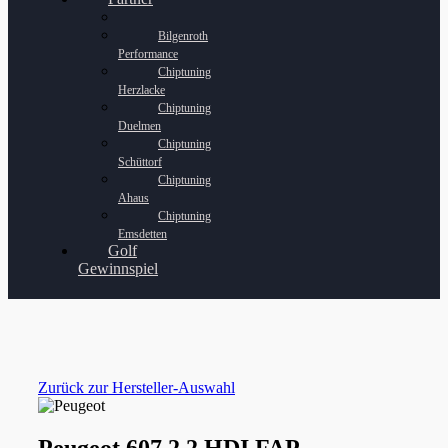
Bilgenroth
Performance
Chiptuning
Herzlacke
Chiptuning
Duelmen
Chiptuning
Schüttorf
Chiptuning
Ahaus
Chiptuning
Emsdetten
Golf
Gewinnspiel
Zurück zur Hersteller-Auswahl
Peugeot 607 2.2 HDI FAP