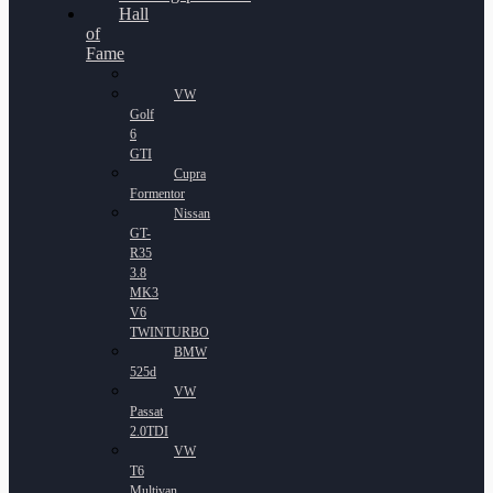
Hall
of
Fame
VW
Golf
6
GTI
Cupra
Formentor
Nissan
GT-
R35
3.8
MK3
V6
TWINTURBO
BMW
525d
VW
Passat
2.0TDI
VW
T6
Multivan