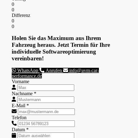
0
0
Differenz
0
0
Holen Sie das Maximum aus Ihrem
Fahrzeug heraus. Jetzt Termin für Ihre
individuelle Softwareoptimierung
vereinbaren!
WhatsApp
Anrufen
info@avm-car-
performance.de
Vorname
Nachname *
E-Mail *
Telefon
Datum *