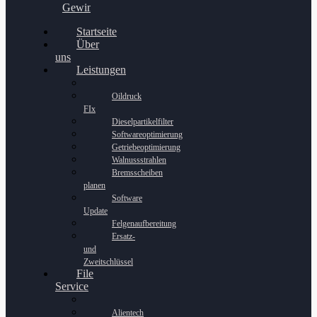
Gewinnspiel
Startseite
Über
uns
Leistungen
Oildruck
FIx
Dieselpartikelfilter
Softwareoptimierung
Getriebeoptimierung
Walnussstrahlen
Bremsscheiben
planen
Software
Update
Felgenaufbereitung
Ersatz-
und
Zweitschlüssel
File
Service
Alientech