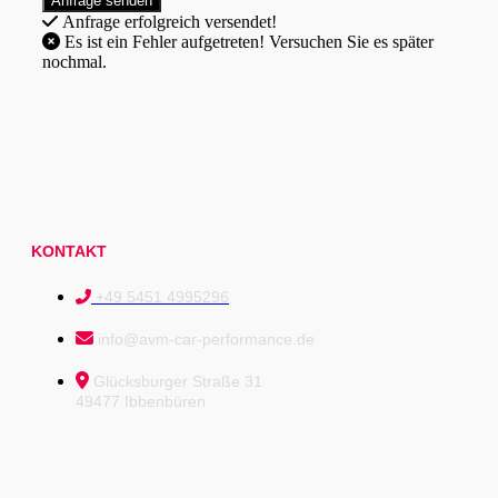
Anfrage erfolgreich versendet!
Es ist ein Fehler aufgetreten! Versuchen Sie es später
nochmal.
KONTAKT
+49 5451 4995296
info@avm-car-performance.de
Glücksburger Straße 31
49477 Ibbenbüren