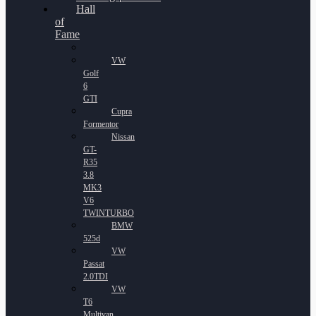
Hall
of
Fame
VW
Golf
6
GTI
Cupra
Formentor
Nissan
GT-
R35
3.8
MK3
V6
TWINTURBO
BMW
525d
VW
Passat
2.0TDI
VW
T6
Multivan