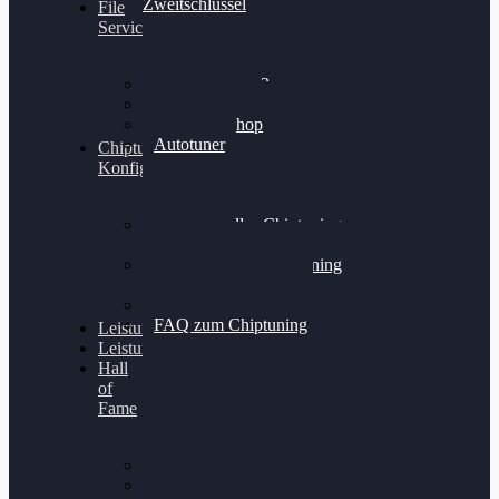
Zweitschlüssel
File
Service
Alientech Kess3
Powergate 4
Alientech Shop
Autotuner
Chiptuning
Konfigurator
Professionelles Chiptuning
für PKWs
Professionelles Chiptuning
für Traktoren & LKW
Softwareoptimierung
FAQ zum Chiptuning
Leistungsmessung
Leistungsprüfstand
Hall
of
Fame
VW Golf 6 GTI
Cupra Formentor