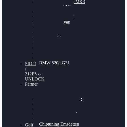
Nissan GT-R35 3.8 MK3
V6 TWINTURBO
BMW 525d
VW Passat 2.0TDI
VW T6 Multivan
BMW 318d
BMW 320d
BMW 120d
Audi S6
Audi A5 3.0TDI
VW Arteon 2.0TSI
VW Passat 110PS
BMW 520d G31
SID212
/
212EVO
UNLOCK
Partner
Bilgenroth Performance
Chiptuning Herzlacke
Chiptuning Duelmen
Chiptuning Schüttorf
Chiptuning Ahaus
Chiptuning Emsdetten
Golf