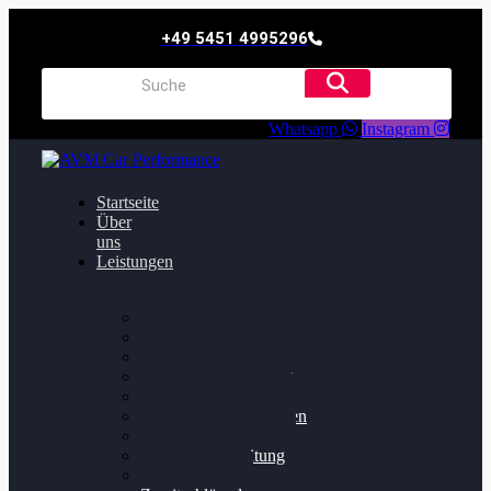
+49 5451 4995296
Whatsapp
Instagram
Startseite
Über
uns
Leistungen
Oildruck FIx
Dieselpartikelfilter
Softwareoptimierung
Getriebeoptimierung
Walnussstrahlen
Bremsscheiben planen
Software Update
Felgenaufbereitung
Ersatz- und