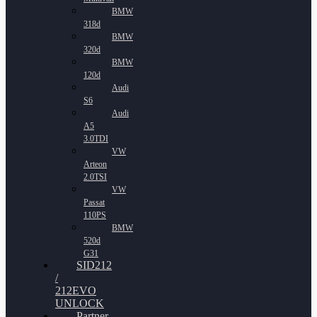
BMW
318d
BMW
320d
BMW
120d
Audi
S6
Audi
A5
3.0TDI
VW
Arteon
2.0TSI
VW
Passat
110PS
BMW
520d
G31
SID212
/
212EVO
UNLOCK
Partner