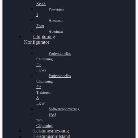
Kess3
Powergate
4
Alientech
Shop
Autotuner
Chiptuning
Konfigurator
Professionelles
Chiptuning
für
PKWs
Professionelles
Chiptuning
für
Traktoren
&
LKW
Softwareoptimierung
FAQ
zum
Chiptuning
Leistungsmessung
Leistungsprüfstand