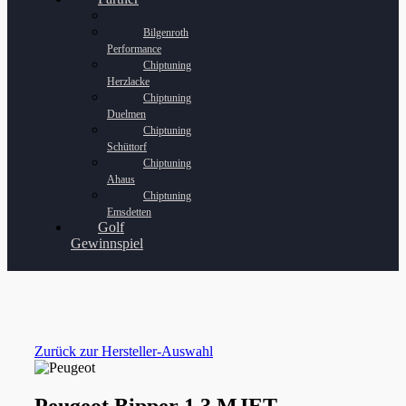
Bilgenroth
Performance
Chiptuning
Herzlacke
Chiptuning
Duelmen
Chiptuning
Schüttorf
Chiptuning
Ahaus
Chiptuning
Emsdetten
Golf
Gewinnspiel
Zurück zur Hersteller-Auswahl
Peugeot Bipper 1.3 MJET