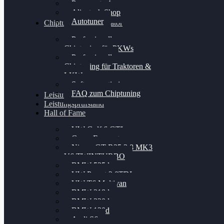
Powergate 4
Alientech Shop
Autotuner
Chiptuning Konfigurator
Professionelles
Chiptuning für PKWs
Professionelles
Chiptuning für Traktoren &
LKW
Softwareoptimierung
FAQ zum Chiptuning
Leistungsmessung
Leistungsprüfstand
Hall of Fame
VW Golf 6 GTI
Cupra Formentor
Nissan GT-R35 3.8 MK3
V6 TWINTURBO
BMW 525d
VW Passat 2.0TDI
VW T6 Multivan
BMW 318d
BMW 320d
BMW 120d
Audi S6