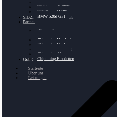
Audi A5 3.0TDI
VW Arteon 2.0TSI
VW Passat 110PS
BMW 520d G31
SID212 / 212EVO UNLOCK
Partner
Bilgenroth
Performance
Chiptuning Herzlacke
Chiptuning Duelmen
Chiptuning Schüttorf
Chiptuning Ahaus
Chiptuning Emsdetten
Golf Gewinnspiel
Startseite
Über uns
Leistungen