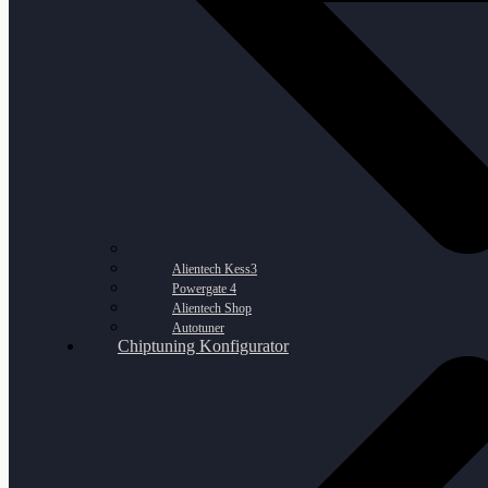
Alientech Kess3
Powergate 4
Alientech Shop
Autotuner
Chiptuning Konfigurator