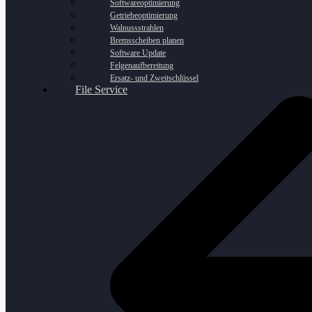
Softwareoptimierung
Getriebeoptimierung
Walnussstrahlen
Bremsscheiben planen
Software Update
Felgenaufbereitung
Ersatz- und Zweitschlüssel
File Service