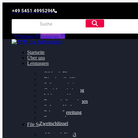
+49 5451 4995296
Whatsapp
Instagram
Startseite
Über uns
Leistungen
Oildruck FIx
Dieselpartikelfilter
Softwareoptimierung
Getriebeoptimierung
Walnussstrahlen
Bremsscheiben planen
Software Update
Felgenaufbereitung
Ersatz- und
Zweitschlüssel
File Service
Alientech Kess3