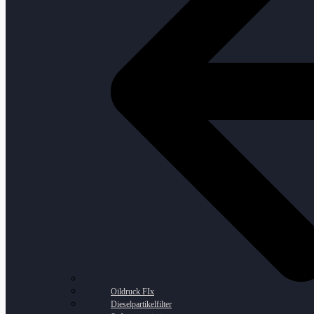
Oildruck FIx
Dieselpartikelfilter