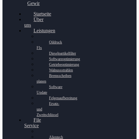
Gewinnspiel
Startseite
Über
uns
Leistungen
Oildruck
FIx
Dieselpartikelfilter
Softwareoptimierung
Getriebeoptimierung
Walnussstrahlen
Bremsscheiben
planen
Software
Update
Felgenaufbereitung
Ersatz-
und
Zweitschlüssel
File
Service
Alientech