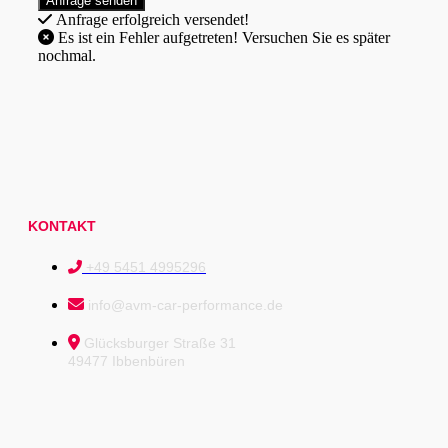
Anfrage erfolgreich versendet!
Es ist ein Fehler aufgetreten! Versuchen Sie es später
nochmal.
KONTAKT
+49 5451 4995296
info@avm-car-performance.de
Glücksburger Straße 31
49477 Ibbenbüren