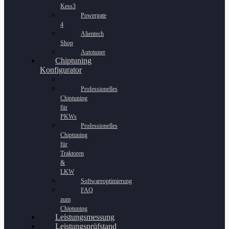
Kess3
Powergate
4
Alientech
Shop
Autotuner
Chiptuning
Konfigurator
Professionelles
Chiptuning
für
PKWs
Professionelles
Chiptuning
für
Traktoren
&
LKW
Softwareoptimierung
FAQ
zum
Chiptuning
Leistungsmessung
Leistungsprüfstand