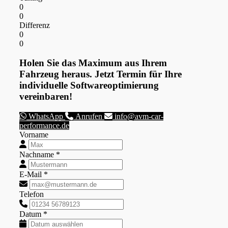
0
0
Differenz
0
0
Holen Sie das Maximum aus Ihrem
Fahrzeug heraus. Jetzt Termin für Ihre
individuelle Softwareoptimierung
vereinbaren!
WhatsApp
Anrufen
info@avm-car-
performance.de
Vorname
Nachname *
E-Mail *
Telefon
Datum *