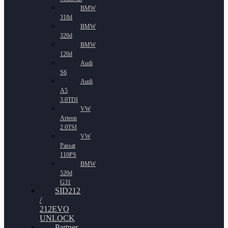
BMW
318d
BMW
320d
BMW
120d
Audi
S6
Audi
A5
3.0TDI
VW
Arteon
2.0TSI
VW
Passat
110PS
BMW
520d
G31
SID212
/
212EVO
UNLOCK
Partner