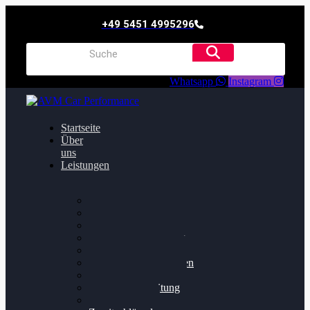
+49 5451 4995296
Whatsapp
Instagram
Startseite
Über
uns
Leistungen
Oildruck FIx
Dieselpartikelfilter
Softwareoptimierung
Getriebeoptimierung
Walnussstrahlen
Bremsscheiben planen
Software Update
Felgenaufbereitung
Ersatz- und