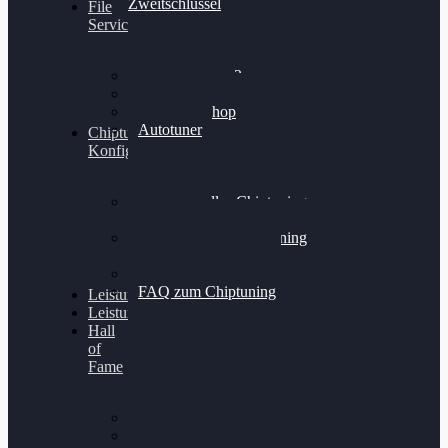
Zweitschlüssel
File
Service
Alientech Kess3
Powergate 4
Alientech Shop
Autotuner
Chiptuning
Konfigurator
Professionelles Chiptuning
für PKWs
Professionelles Chiptuning
für Traktoren & LKW
Softwareoptimierung
FAQ zum Chiptuning
Leistungsmessung
Leistungsprüfstand
Hall
of
Fame
VW Golf 6 GTI
Cupra Formentor