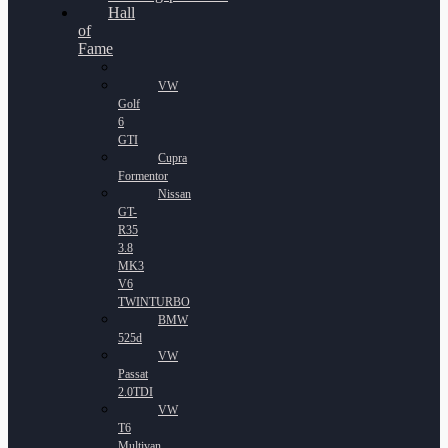
Hall
of
Fame
VW
Golf
6
GTI
Cupra
Formentor
Nissan
GT-
R35
3.8
MK3
V6
TWINTURBO
BMW
525d
VW
Passat
2.0TDI
VW
T6
Multivan