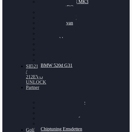
Nissan GT-R35 3.8 MK3
V6 TWINTURBO
BMW 525d
VW Passat 2.0TDI
VW T6 Multivan
BMW 318d
BMW 320d
BMW 120d
Audi S6
Audi A5 3.0TDI
VW Arteon 2.0TSI
VW Passat 110PS
BMW 520d G31
SID212
/
212EVO
UNLOCK
Partner
Bilgenroth Performance
Chiptuning Herzlacke
Chiptuning Duelmen
Chiptuning Schüttorf
Chiptuning Ahaus
Chiptuning Emsdetten
Golf