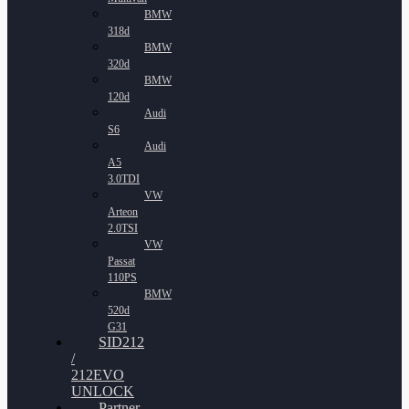
BMW
318d
BMW
320d
BMW
120d
Audi
S6
Audi
A5
3.0TDI
VW
Arteon
2.0TSI
VW
Passat
110PS
BMW
520d
G31
SID212
/
212EVO
UNLOCK
Partner