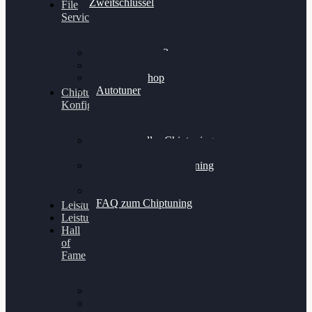
Zweitschlüssel
File
Service
Alientech Kess3
Powergate 4
Alientech Shop
Autotuner
Chiptuning
Konfigurator
Professionelles Chiptuning
für PKWs
Professionelles Chiptuning
für Traktoren & LKW
Softwareoptimierung
FAQ zum Chiptuning
Leistungsmessung
Leistungsprüfstand
Hall
of
Fame
VW Golf 6 GTI
Cupra Formentor