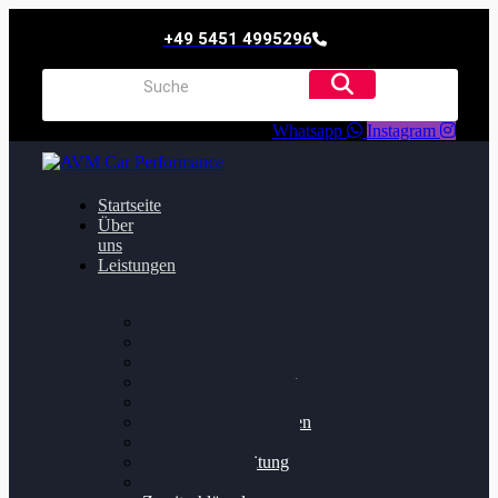
+49 5451 4995296
Whatsapp
Instagram
Startseite
Über
uns
Leistungen
Oildruck FIx
Dieselpartikelfilter
Softwareoptimierung
Getriebeoptimierung
Walnussstrahlen
Bremsscheiben planen
Software Update
Felgenaufbereitung
Ersatz- und