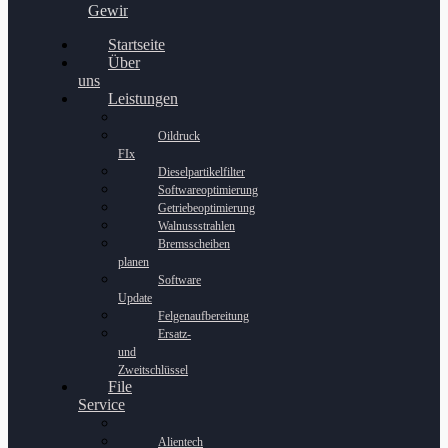
Gewinnspiel
Startseite
Über
uns
Leistungen
Oildruck
FIx
Dieselpartikelfilter
Softwareoptimierung
Getriebeoptimierung
Walnussstrahlen
Bremsscheiben
planen
Software
Update
Felgenaufbereitung
Ersatz-
und
Zweitschlüssel
File
Service
Alientech