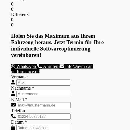
0
0
Differenz
0
0
Holen Sie das Maximum aus Ihrem
Fahrzeug heraus. Jetzt Termin für Ihre
individuelle Softwareoptimierung
vereinbaren!
WhatsApp
Anrufen
info@avm-car-
performance.de
Vorname
Nachname *
E-Mail *
Telefon
Datum *