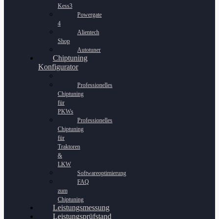
Kess3
Powergate
4
Alientech
Shop
Autotuner
Chiptuning
Konfigurator
Professionelles
Chiptuning
für
PKWs
Professionelles
Chiptuning
für
Traktoren
&
LKW
Softwareoptimierung
FAQ
zum
Chiptuning
Leistungsmessung
Leistungsprüfstand