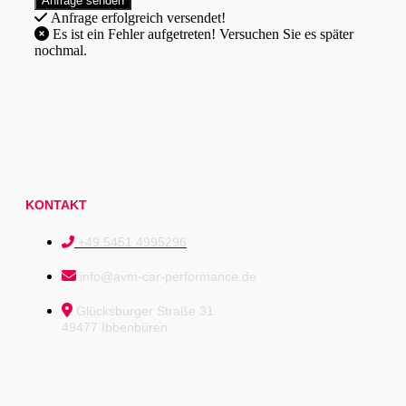
Anfrage erfolgreich versendet!
Es ist ein Fehler aufgetreten! Versuchen Sie es später
nochmal.
KONTAKT
+49 5451 4995296
info@avm-car-performance.de
Glücksburger Straße 31
49477 Ibbenbüren