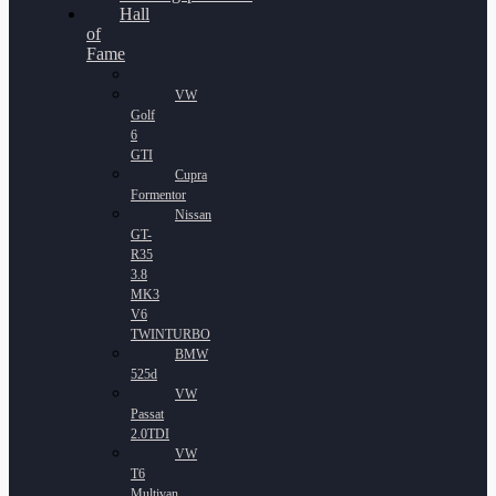
Hall
of
Fame
VW
Golf
6
GTI
Cupra
Formentor
Nissan
GT-
R35
3.8
MK3
V6
TWINTURBO
BMW
525d
VW
Passat
2.0TDI
VW
T6
Multivan