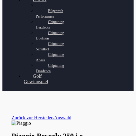
Bilgenroth
Performance
Chiptuning
Herzlacke
Chiptuning
Duelmen
Chiptuning
Schüttorf
Chiptuning
Ahaus
Chiptuning
Emsdetten
Golf
Gewinnspiel
Zurück zur Hersteller-Auswahl
Piaggio Beverly 250 i.e.