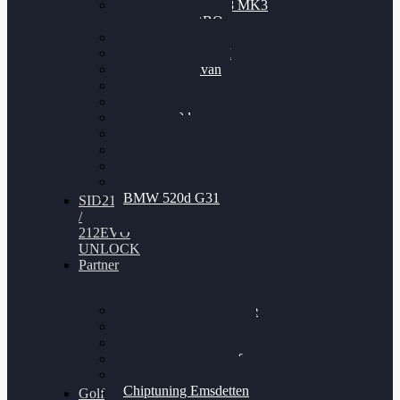
Nissan GT-R35 3.8 MK3
V6 TWINTURBO
BMW 525d
VW Passat 2.0TDI
VW T6 Multivan
BMW 318d
BMW 320d
BMW 120d
Audi S6
Audi A5 3.0TDI
VW Arteon 2.0TSI
VW Passat 110PS
BMW 520d G31
SID212
/
212EVO
UNLOCK
Partner
Bilgenroth Performance
Chiptuning Herzlacke
Chiptuning Duelmen
Chiptuning Schüttorf
Chiptuning Ahaus
Chiptuning Emsdetten
Golf