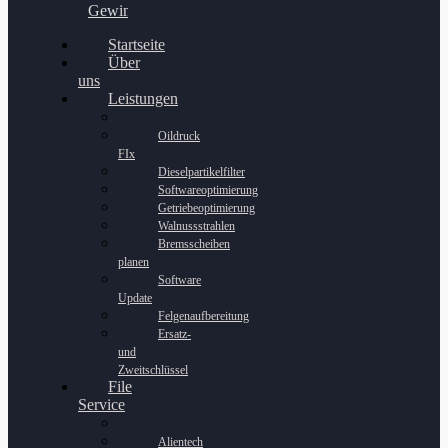
Gewinnspiel
Startseite
Über
uns
Leistungen
Oildruck
FIx
Dieselpartikelfilter
Softwareoptimierung
Getriebeoptimierung
Walnussstrahlen
Bremsscheiben
planen
Software
Update
Felgenaufbereitung
Ersatz-
und
Zweitschlüssel
File
Service
Alientech