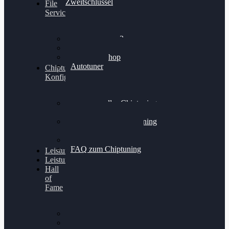
Zweitschlüssel
File
Service
Alientech Kess3
Powergate 4
Alientech Shop
Autotuner
Chiptuning
Konfigurator
Professionelles Chiptuning
für PKWs
Professionelles Chiptuning
für Traktoren & LKW
Softwareoptimierung
FAQ zum Chiptuning
Leistungsmessung
Leistungsprüfstand
Hall
of
Fame
VW Golf 6 GTI
Cupra Formentor