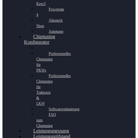
Kess3
Powergate
4
Alientech
Shop
Autotuner
Chiptuning
Konfigurator
Professionelles
Chiptuning
für
PKWs
Professionelles
Chiptuning
für
Traktoren
&
LKW
Softwareoptimierung
FAQ
zum
Chiptuning
Leistungsmessung
Leistungsprüfstand