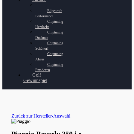
Bilgenroth
Performance
Chiptuning
Herzlacke
Chiptuning
Duelmen
Chiptuning
Schüttorf
Chiptuning
Ahaus
Chiptuning
Emsdetten
Golf
Gewinnspiel
Zurück zur Hersteller-Auswahl
Piaggio Beverly 350 i.e.