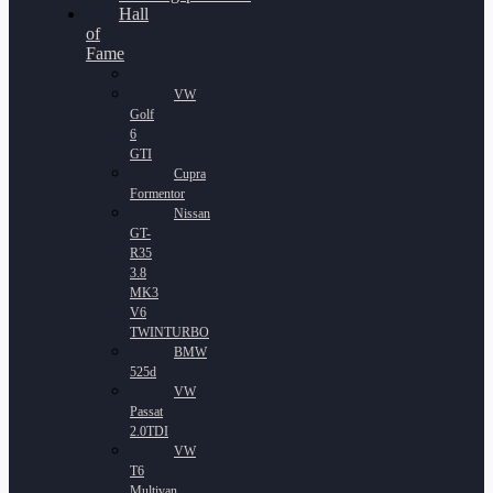
Hall
of
Fame
VW
Golf
6
GTI
Cupra
Formentor
Nissan
GT-
R35
3.8
MK3
V6
TWINTURBO
BMW
525d
VW
Passat
2.0TDI
VW
T6
Multivan