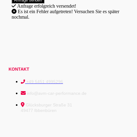
Anfrage erfolgreich versendet!
Es ist ein Fehler aufgetreten! Versuchen Sie es später
nochmal.
KONTAKT
+49 5451 4995296
info@avm-car-performance.de
Glücksburger Straße 31
49477 Ibbenbüren