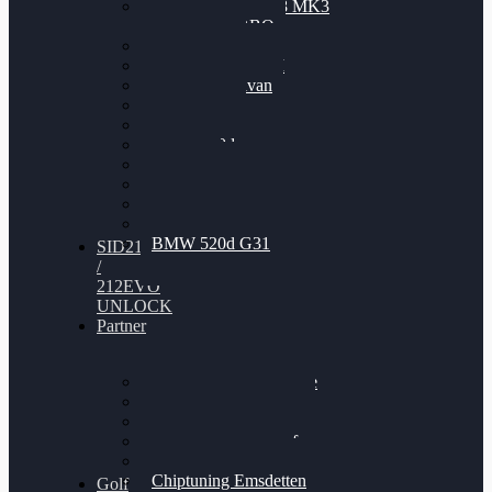
Nissan GT-R35 3.8 MK3
V6 TWINTURBO
BMW 525d
VW Passat 2.0TDI
VW T6 Multivan
BMW 318d
BMW 320d
BMW 120d
Audi S6
Audi A5 3.0TDI
VW Arteon 2.0TSI
VW Passat 110PS
BMW 520d G31
SID212
/
212EVO
UNLOCK
Partner
Bilgenroth Performance
Chiptuning Herzlacke
Chiptuning Duelmen
Chiptuning Schüttorf
Chiptuning Ahaus
Chiptuning Emsdetten
Golf