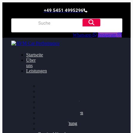
+49 5451 4995296
Whatsapp
Instagram
Startseite
Über
uns
Leistungen
Oildruck FIx
Dieselpartikelfilter
Softwareoptimierung
Getriebeoptimierung
Walnussstrahlen
Bremsscheiben planen
Software Update
Felgenaufbereitung
Ersatz- und