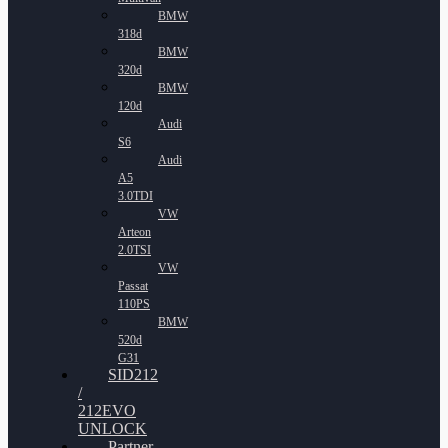
BMW
318d
BMW
320d
BMW
120d
Audi
S6
Audi
A5
3.0TDI
VW
Arteon
2.0TSI
VW
Passat
110PS
BMW
520d
G31
SID212
/
212EVO
UNLOCK
Partner