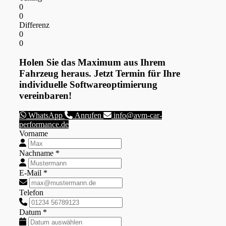
0
0
Differenz
0
0
Holen Sie das Maximum aus Ihrem
Fahrzeug heraus. Jetzt Termin für Ihre
individuelle Softwareoptimierung
vereinbaren!
WhatsApp
Anrufen
info@avm-car-
performance.de
Vorname
Nachname *
E-Mail *
Telefon
Datum *