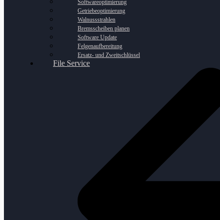
Softwareoptimierung
Getriebeoptimierung
Walnussstrahlen
Bremsscheiben planen
Software Update
Felgenaufbereitung
Ersatz- und Zweitschlüssel
File Service