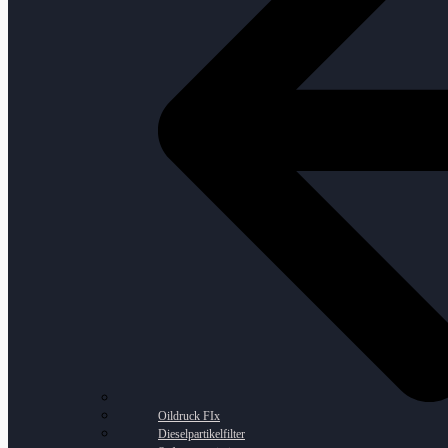
Oildruck FIx
Dieselpartikelfilter