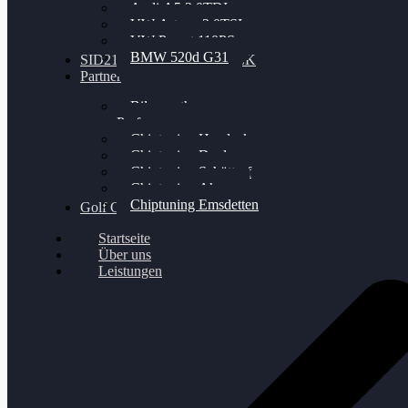
Audi A5 3.0TDI
VW Arteon 2.0TSI
VW Passat 110PS
BMW 520d G31
SID212 / 212EVO UNLOCK
Partner
Bilgenroth
Performance
Chiptuning Herzlacke
Chiptuning Duelmen
Chiptuning Schüttorf
Chiptuning Ahaus
Chiptuning Emsdetten
Golf Gewinnspiel
Startseite
Über uns
Leistungen