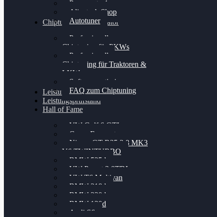
Powergate 4
Alientech Shop
Autotuner
Chiptuning Konfigurator
Professionelles
Chiptuning für PKWs
Professionelles
Chiptuning für Traktoren &
LKW
Softwareoptimierung
FAQ zum Chiptuning
Leistungsmessung
Leistungsprüfstand
Hall of Fame
VW Golf 6 GTI
Cupra Formentor
Nissan GT-R35 3.8 MK3
V6 TWINTURBO
BMW 525d
VW Passat 2.0TDI
VW T6 Multivan
BMW 318d
BMW 320d
BMW 120d
Audi S6