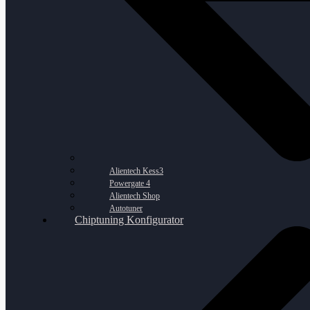
Alientech Kess3
Powergate 4
Alientech Shop
Autotuner
Chiptuning Konfigurator