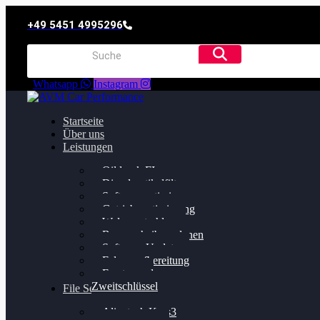
+49 5451 4995296
Whatsapp
Instagram
Startseite
Über uns
Leistungen
Oildruck FIx
Dieselpartikelfilter
Softwareoptimierung
Getriebeoptimierung
Walnussstrahlen
Bremsscheiben planen
Software Update
Felgenaufbereitung
Ersatz- und
Zweitschlüssel
File Service
Alientech Kess3