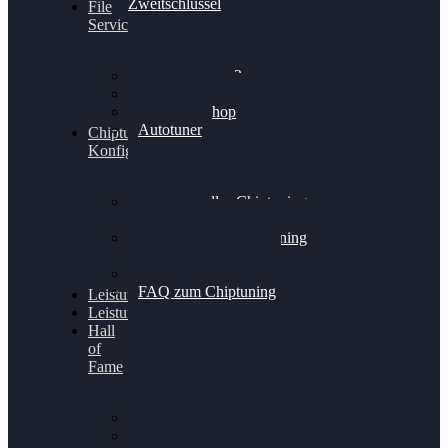
Zweitschlüssel
File
Service
Alientech Kess3
Powergate 4
Alientech Shop
Autotuner
Chiptuning
Konfigurator
Professionelles Chiptuning
für PKWs
Professionelles Chiptuning
für Traktoren & LKW
Softwareoptimierung
FAQ zum Chiptuning
Leistungsmessung
Leistungsprüfstand
Hall
of
Fame
VW Golf 6 GTI
Cupra Formentor