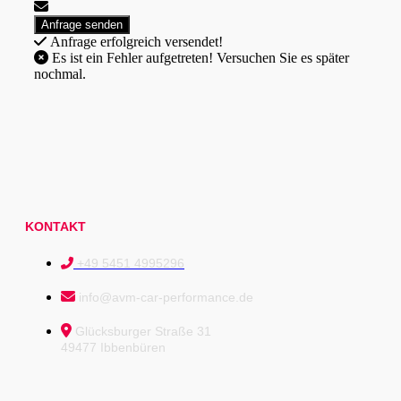
Anfrage erfolgreich versendet!
Es ist ein Fehler aufgetreten! Versuchen Sie es später
nochmal.
KONTAKT
+49 5451 4995296
info@avm-car-performance.de
Glücksburger Straße 31
49477 Ibbenbüren