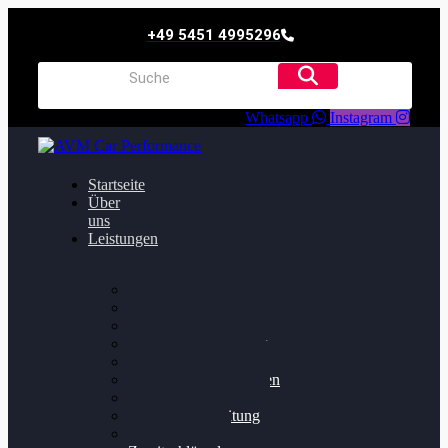
+49 5451 4995296
Whatsapp
Instagram
Startseite
Über
uns
Leistungen
Oildruck FIx
Dieselpartikelfilter
Softwareoptimierung
Getriebeoptimierung
Walnussstrahlen
Bremsscheiben planen
Software Update
Felgenaufbereitung
Ersatz- und