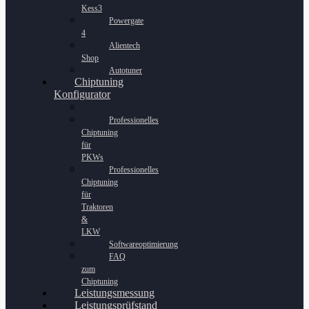
Kess3
Powergate
4
Alientech
Shop
Autotuner
Chiptuning
Konfigurator
Professionelles
Chiptuning
für
PKWs
Professionelles
Chiptuning
für
Traktoren
&
LKW
Softwareoptimierung
FAQ
zum
Chiptuning
Leistungsmessung
Leistungsprüfstand