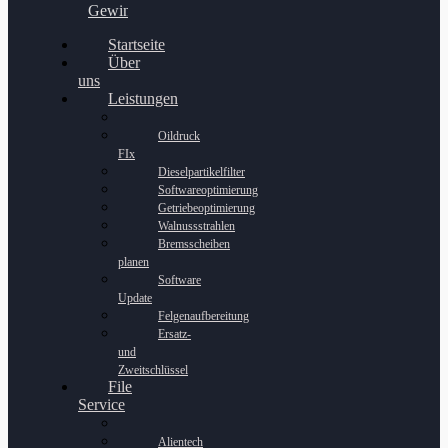
Gewinnspiel
Startseite
Über
uns
Leistungen
Oildruck
FIx
Dieselpartikelfilter
Softwareoptimierung
Getriebeoptimierung
Walnussstrahlen
Bremsscheiben
planen
Software
Update
Felgenaufbereitung
Ersatz-
und
Zweitschlüssel
File
Service
Alientech