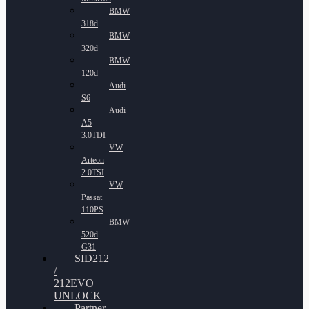
BMW
318d
BMW
320d
BMW
120d
Audi
S6
Audi
A5
3.0TDI
VW
Arteon
2.0TSI
VW
Passat
110PS
BMW
520d
G31
SID212
/
212EVO
UNLOCK
Partner