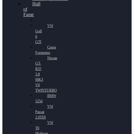
Hall
of
Fame
VW
Golf
6
GTI
Cupra
Formentor
Nissan
GT-
R35
3.8
MK3
V6
TWINTURBO
BMW
525d
VW
Passat
2.0TDI
VW
T6
Multivan