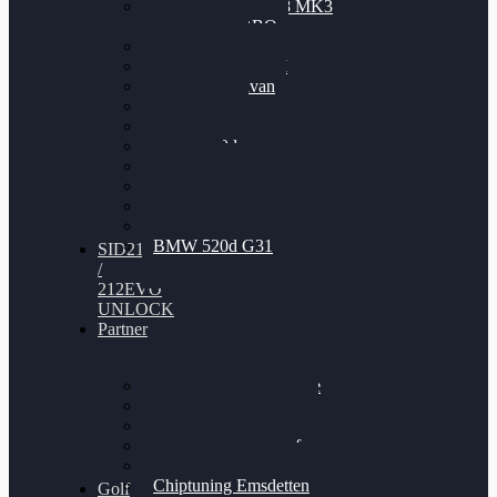
Nissan GT-R35 3.8 MK3
V6 TWINTURBO
BMW 525d
VW Passat 2.0TDI
VW T6 Multivan
BMW 318d
BMW 320d
BMW 120d
Audi S6
Audi A5 3.0TDI
VW Arteon 2.0TSI
VW Passat 110PS
BMW 520d G31
SID212
/
212EVO
UNLOCK
Partner
Bilgenroth Performance
Chiptuning Herzlacke
Chiptuning Duelmen
Chiptuning Schüttorf
Chiptuning Ahaus
Chiptuning Emsdetten
Golf