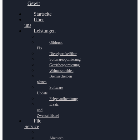
Gewinnspiel
Startseite
Über
uns
Leistungen
Oildruck
FIx
Dieselpartikelfilter
Softwareoptimierung
Getriebeoptimierung
Walnussstrahlen
Bremsscheiben
planen
Software
Update
Felgenaufbereitung
Ersatz-
und
Zweitschlüssel
File
Service
Alientech