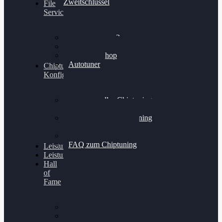
Zweitschlüssel
File
Service
Alientech Kess3
Powergate 4
Alientech Shop
Autotuner
Chiptuning
Konfigurator
Professionelles Chiptuning
für PKWs
Professionelles Chiptuning
für Traktoren & LKW
Softwareoptimierung
FAQ zum Chiptuning
Leistungsmessung
Leistungsprüfstand
Hall
of
Fame
VW Golf 6 GTI
Cupra Formentor