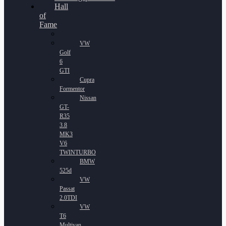
Hall
of
Fame
VW
Golf
6
GTI
Cupra
Formentor
Nissan
GT-
R35
3.8
MK3
V6
TWINTURBO
BMW
525d
VW
Passat
2.0TDI
VW
T6
Multivan