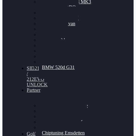
Nissan GT-R35 3.8 MK3
V6 TWINTURBO
BMW 525d
VW Passat 2.0TDI
VW T6 Multivan
BMW 318d
BMW 320d
BMW 120d
Audi S6
Audi A5 3.0TDI
VW Arteon 2.0TSI
VW Passat 110PS
BMW 520d G31
SID212
/
212EVO
UNLOCK
Partner
Bilgenroth Performance
Chiptuning Herzlacke
Chiptuning Duelmen
Chiptuning Schüttorf
Chiptuning Ahaus
Chiptuning Emsdetten
Golf