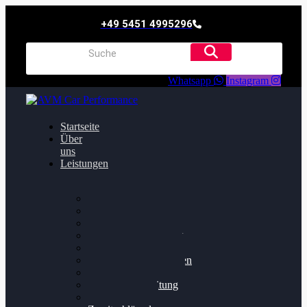
+49 5451 4995296
Whatsapp
Instagram
Startseite
Über
uns
Leistungen
Oildruck FIx
Dieselpartikelfilter
Softwareoptimierung
Getriebeoptimierung
Walnussstrahlen
Bremsscheiben planen
Software Update
Felgenaufbereitung
Ersatz- und