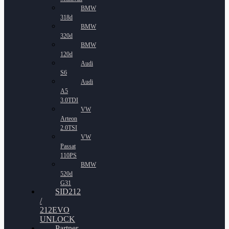
BMW
318d
BMW
320d
BMW
120d
Audi
S6
Audi
A5
3.0TDI
VW
Arteon
2.0TSI
VW
Passat
110PS
BMW
520d
G31
SID212
/
212EVO
UNLOCK
Partner