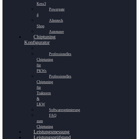
Kess3
Powergate
4
Alientech
Shop
Autotuner
Chiptuning
Konfigurator
Professionelles
Chiptuning
für
PKWs
Professionelles
Chiptuning
für
Traktoren
&
LKW
Softwareoptimierung
FAQ
zum
Chiptuning
Leistungsmessung
Leistungsprüfstand