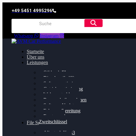
+49 5451 4995296
Whatsapp
Instagram
Startseite
Über uns
Leistungen
Oildruck FIx
Dieselpartikelfilter
Softwareoptimierung
Getriebeoptimierung
Walnussstrahlen
Bremsscheiben planen
Software Update
Felgenaufbereitung
Ersatz- und
Zweitschlüssel
File Service
Alientech Kess3