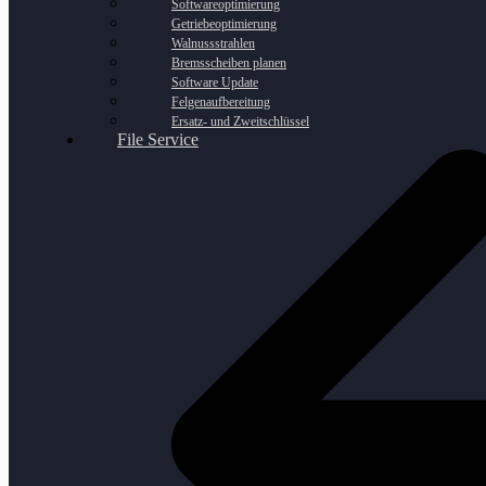
Softwareoptimierung
Getriebeoptimierung
Walnussstrahlen
Bremsscheiben planen
Software Update
Felgenaufbereitung
Ersatz- und Zweitschlüssel
File Service