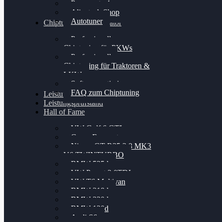
Powergate 4
Alientech Shop
Autotuner
Chiptuning Konfigurator
Professionelles
Chiptuning für PKWs
Professionelles
Chiptuning für Traktoren &
LKW
Softwareoptimierung
FAQ zum Chiptuning
Leistungsmessung
Leistungsprüfstand
Hall of Fame
VW Golf 6 GTI
Cupra Formentor
Nissan GT-R35 3.8 MK3
V6 TWINTURBO
BMW 525d
VW Passat 2.0TDI
VW T6 Multivan
BMW 318d
BMW 320d
BMW 120d
Audi S6