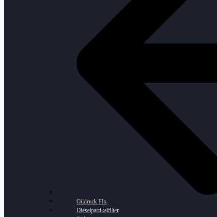
Oildruck FIx
Dieselpartikelfilter