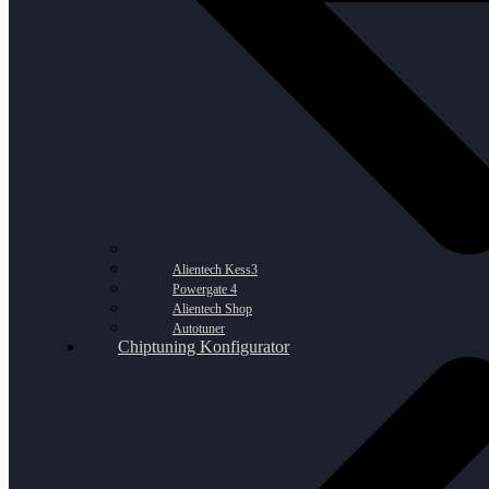
Alientech Kess3
Powergate 4
Alientech Shop
Autotuner
Chiptuning Konfigurator