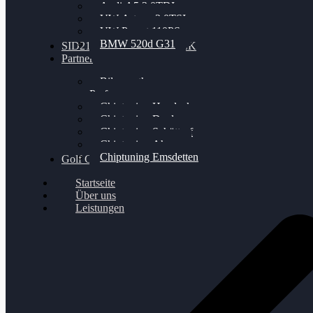
Audi A5 3.0TDI
VW Arteon 2.0TSI
VW Passat 110PS
BMW 520d G31
SID212 / 212EVO UNLOCK
Partner
Bilgenroth
Performance
Chiptuning Herzlacke
Chiptuning Duelmen
Chiptuning Schüttorf
Chiptuning Ahaus
Chiptuning Emsdetten
Golf Gewinnspiel
Startseite
Über uns
Leistungen