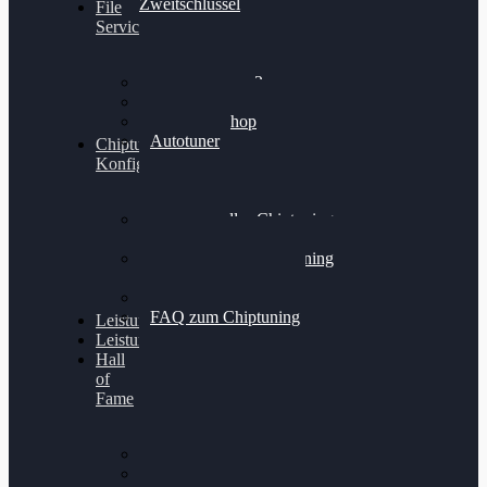
Zweitschlüssel
File
Service
Alientech Kess3
Powergate 4
Alientech Shop
Autotuner
Chiptuning
Konfigurator
Professionelles Chiptuning
für PKWs
Professionelles Chiptuning
für Traktoren & LKW
Softwareoptimierung
FAQ zum Chiptuning
Leistungsmessung
Leistungsprüfstand
Hall
of
Fame
VW Golf 6 GTI
Cupra Formentor