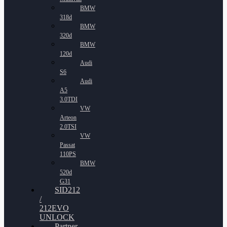
BMW
318d
BMW
320d
BMW
120d
Audi
S6
Audi
A5
3.0TDI
VW
Arteon
2.0TSI
VW
Passat
110PS
BMW
520d
G31
SID212
/
212EVO
UNLOCK
Partner