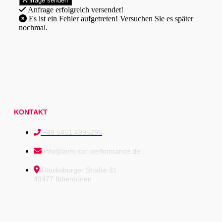
Anfrage erfolgreich versendet!
Es ist ein Fehler aufgetreten! Versuchen Sie es später
nochmal.
KONTAKT
+49 5451 4995296
info@avm-car-performance.de
Glücksburger Straße 31
49477 Ibbenbüren