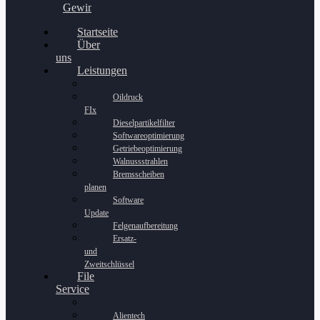
Gewinnspiel
Startseite
Über
uns
Leistungen
Oildruck
FIx
Dieselpartikelfilter
Softwareoptimierung
Getriebeoptimierung
Walnussstrahlen
Bremsscheiben
planen
Software
Update
Felgenaufbereitung
Ersatz-
und
Zweitschlüssel
File
Service
Alientech