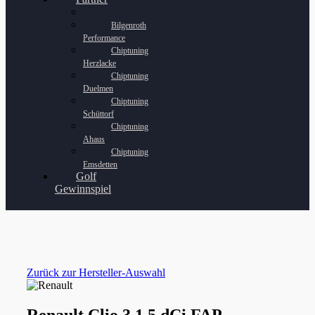
Bilgenroth
Performance
Chiptuning
Herzlacke
Chiptuning
Duelmen
Chiptuning
Schüttorf
Chiptuning
Ahaus
Chiptuning
Emsdetten
Golf
Gewinnspiel
Zurück zur Hersteller-Auswahl
Renault Clio 3 1.5 dCi FAP