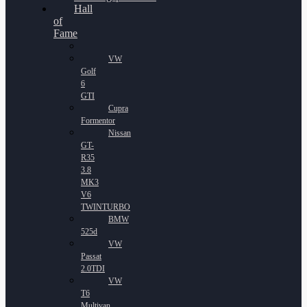
Hall
of
Fame
VW
Golf
6
GTI
Cupra
Formentor
Nissan
GT-
R35
3.8
MK3
V6
TWINTURBO
BMW
525d
VW
Passat
2.0TDI
VW
T6
Multivan