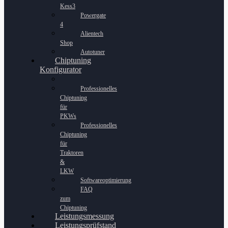
Kess3
Powergate
4
Alientech
Shop
Autotuner
Chiptuning
Konfigurator
Professionelles
Chiptuning
für
PKWs
Professionelles
Chiptuning
für
Traktoren
&
LKW
Softwareoptimierung
FAQ
zum
Chiptuning
Leistungsmessung
Leistungsprüfstand