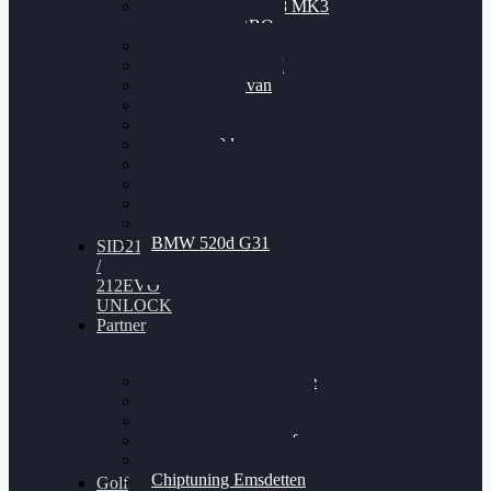
Nissan GT-R35 3.8 MK3
V6 TWINTURBO
BMW 525d
VW Passat 2.0TDI
VW T6 Multivan
BMW 318d
BMW 320d
BMW 120d
Audi S6
Audi A5 3.0TDI
VW Arteon 2.0TSI
VW Passat 110PS
BMW 520d G31
SID212
/
212EVO
UNLOCK
Partner
Bilgenroth Performance
Chiptuning Herzlacke
Chiptuning Duelmen
Chiptuning Schüttorf
Chiptuning Ahaus
Chiptuning Emsdetten
Golf