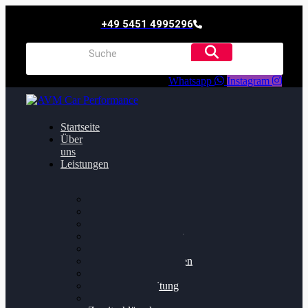
+49 5451 4995296
Whatsapp
Instagram
Startseite
Über
uns
Leistungen
Oildruck FIx
Dieselpartikelfilter
Softwareoptimierung
Getriebeoptimierung
Walnussstrahlen
Bremsscheiben planen
Software Update
Felgenaufbereitung
Ersatz- und