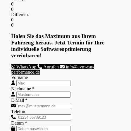
0
0
Differenz
0
0
Holen Sie das Maximum aus Ihrem
Fahrzeug heraus. Jetzt Termin für Ihre
individuelle Softwareoptimierung
vereinbaren!
WhatsApp
Anrufen
info@avm-car-
performance.de
Vorname
Nachname *
E-Mail *
Telefon
Datum *