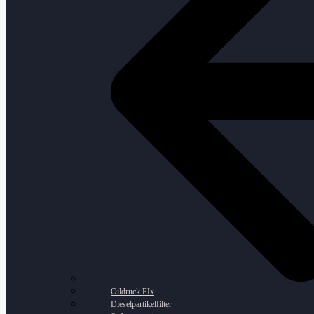
Oildruck FIx
Dieselpartikelfilter