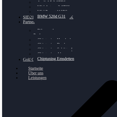
Audi A5 3.0TDI
VW Arteon 2.0TSI
VW Passat 110PS
BMW 520d G31
SID212 / 212EVO UNLOCK
Partner
Bilgenroth
Performance
Chiptuning Herzlacke
Chiptuning Duelmen
Chiptuning Schüttorf
Chiptuning Ahaus
Chiptuning Emsdetten
Golf Gewinnspiel
Startseite
Über uns
Leistungen