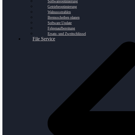
Softwareoptimierung
Getriebeoptimierung
Walnussstrahlen
Bremsscheiben planen
Software Update
Felgenaufbereitung
Ersatz- und Zweitschlüssel
File Service