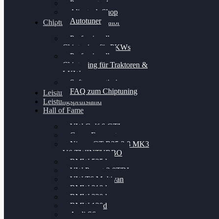
Powergate 4
Alientech Shop
Autotuner
Chiptuning Konfigurator
Professionelles
Chiptuning für PKWs
Professionelles
Chiptuning für Traktoren &
LKW
Softwareoptimierung
FAQ zum Chiptuning
Leistungsmessung
Leistungsprüfstand
Hall of Fame
VW Golf 6 GTI
Cupra Formentor
Nissan GT-R35 3.8 MK3
V6 TWINTURBO
BMW 525d
VW Passat 2.0TDI
VW T6 Multivan
BMW 318d
BMW 320d
BMW 120d
Audi S6