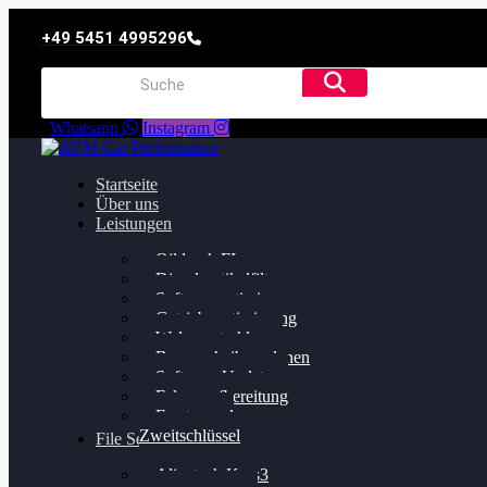
+49 5451 4995296
Whatsapp
Instagram
Startseite
Über uns
Leistungen
Oildruck FIx
Dieselpartikelfilter
Softwareoptimierung
Getriebeoptimierung
Walnussstrahlen
Bremsscheiben planen
Software Update
Felgenaufbereitung
Ersatz- und
Zweitschlüssel
File Service
Alientech Kess3