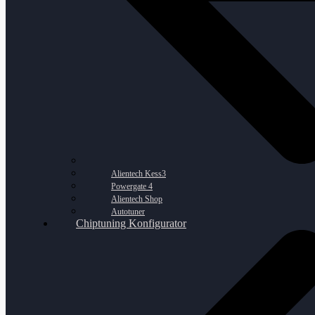
Alientech Kess3
Powergate 4
Alientech Shop
Autotuner
Chiptuning Konfigurator