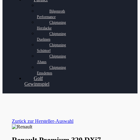
Bilgenroth
Performance
Chiptuning
Herzlacke
Chiptuning
Duelmen
Chiptuning
Schüttorf
Chiptuning
Ahaus
Chiptuning
Emsdetten
Golf
Gewinnspiel
Zurück zur Hersteller-Auswahl
Renault Premium 320 DXi7