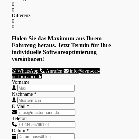
0
0
Differenz
0
0
Holen Sie das Maximum aus Ihrem
Fahrzeug heraus. Jetzt Termin für Ihre
individuelle Softwareoptimierung
vereinbaren!
WhatsApp
Anrufen
info@avm-car-
performance.de
Vorname
Nachname *
E-Mail *
Telefon
Datum *