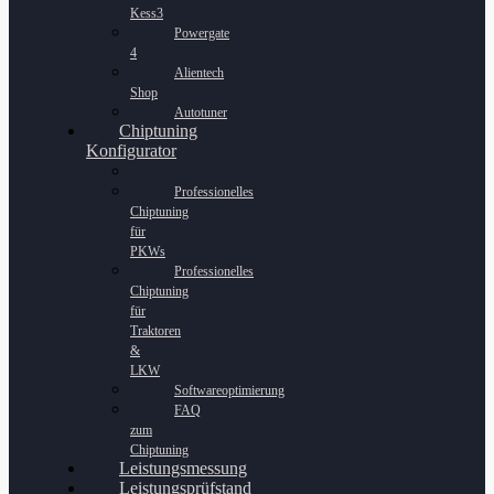
Kess3
Powergate
4
Alientech
Shop
Autotuner
Chiptuning
Konfigurator
Professionelles
Chiptuning
für
PKWs
Professionelles
Chiptuning
für
Traktoren
&
LKW
Softwareoptimierung
FAQ
zum
Chiptuning
Leistungsmessung
Leistungsprüfstand