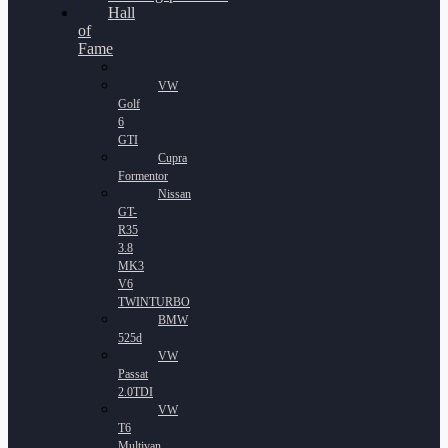
Hall
of
Fame
VW
Golf
6
GTI
Cupra
Formentor
Nissan
GT-
R35
3.8
MK3
V6
TWINTURBO
BMW
525d
VW
Passat
2.0TDI
VW
T6
Multivan