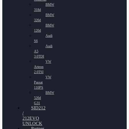
BMW
318d
BMW
320d
BMW
120d
Audi
S6
Audi
A5
3.0TDI
VW
Arteon
2.0TSI
VW
Passat
110PS
BMW
520d
G31
SID212
/
212EVO
UNLOCK
Partner