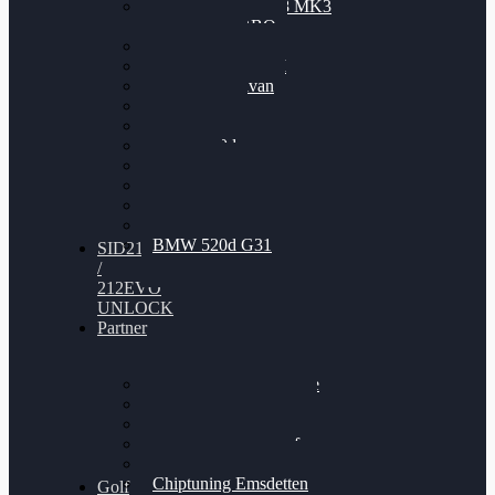
Nissan GT-R35 3.8 MK3
V6 TWINTURBO
BMW 525d
VW Passat 2.0TDI
VW T6 Multivan
BMW 318d
BMW 320d
BMW 120d
Audi S6
Audi A5 3.0TDI
VW Arteon 2.0TSI
VW Passat 110PS
BMW 520d G31
SID212
/
212EVO
UNLOCK
Partner
Bilgenroth Performance
Chiptuning Herzlacke
Chiptuning Duelmen
Chiptuning Schüttorf
Chiptuning Ahaus
Chiptuning Emsdetten
Golf