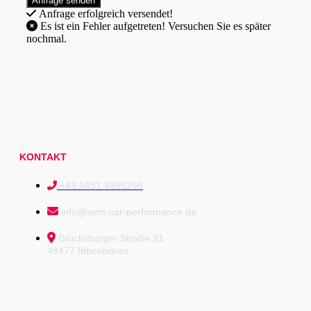
Anfrage erfolgreich versendet!
Es ist ein Fehler aufgetreten! Versuchen Sie es später
nochmal.
KONTAKT
+49 5451 4995296
info@avm-car-performance.de
Glücksburger Straße 31
49477 Ibbenbüren