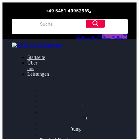
+49 5451 4995296
Whatsapp
Instagram
Startseite
Über
uns
Leistungen
Oildruck FIx
Dieselpartikelfilter
Softwareoptimierung
Getriebeoptimierung
Walnussstrahlen
Bremsscheiben planen
Software Update
Felgenaufbereitung
Ersatz- und