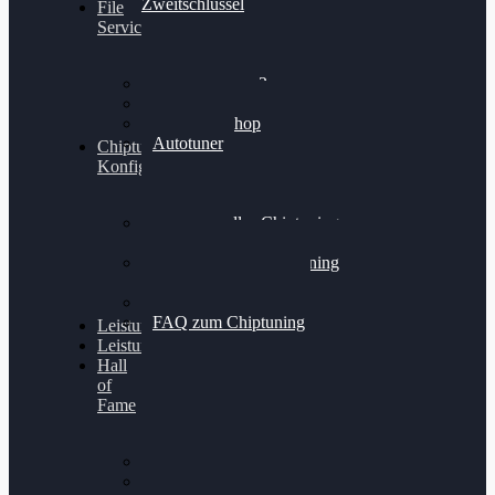
Zweitschlüssel
File
Service
Alientech Kess3
Powergate 4
Alientech Shop
Autotuner
Chiptuning
Konfigurator
Professionelles Chiptuning
für PKWs
Professionelles Chiptuning
für Traktoren & LKW
Softwareoptimierung
FAQ zum Chiptuning
Leistungsmessung
Leistungsprüfstand
Hall
of
Fame
VW Golf 6 GTI
Cupra Formentor