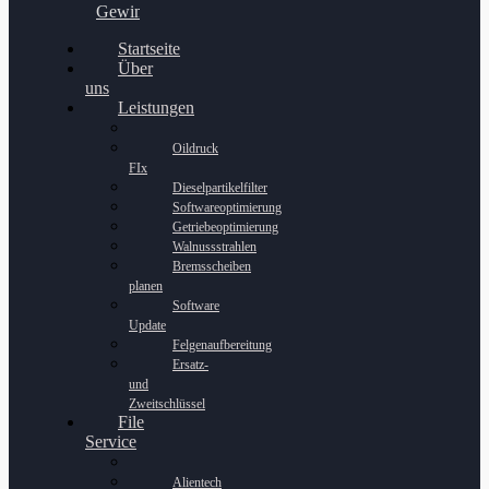
Gewinnspiel
Startseite
Über
uns
Leistungen
Oildruck
FIx
Dieselpartikelfilter
Softwareoptimierung
Getriebeoptimierung
Walnussstrahlen
Bremsscheiben
planen
Software
Update
Felgenaufbereitung
Ersatz-
und
Zweitschlüssel
File
Service
Alientech