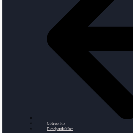
Oildruck FIx
Dieselpartikelfilter