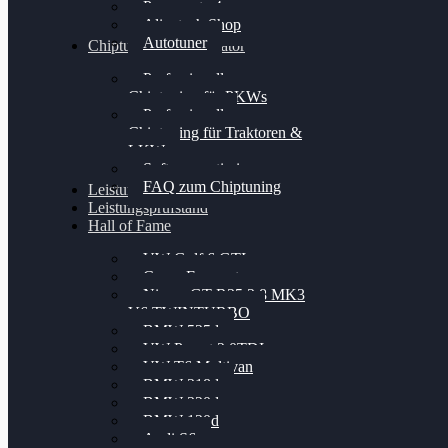
Powergate 4
Alientech Shop
Autotuner
Chiptuning Konfigurator
Professionelles
Chiptuning für PKWs
Professionelles
Chiptuning für Traktoren &
LKW
Softwareoptimierung
FAQ zum Chiptuning
Leistungsmessung
Leistungsprüfstand
Hall of Fame
VW Golf 6 GTI
Cupra Formentor
Nissan GT-R35 3.8 MK3
V6 TWINTURBO
BMW 525d
VW Passat 2.0TDI
VW T6 Multivan
BMW 318d
BMW 320d
BMW 120d
Audi S6