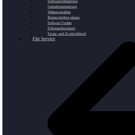
Softwareoptimierung
Getriebeoptimierung
Walnussstrahlen
Bremsscheiben planen
Software Update
Felgenaufbereitung
Ersatz- und Zweitschlüssel
File Service