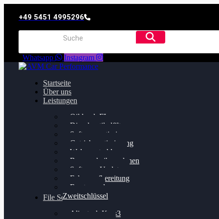
+49 5451 4995296
Whatsapp
Instagram
Startseite
Über uns
Leistungen
Oildruck FIx
Dieselpartikelfilter
Softwareoptimierung
Getriebeoptimierung
Walnussstrahlen
Bremsscheiben planen
Software Update
Felgenaufbereitung
Ersatz- und
Zweitschlüssel
File Service
Alientech Kess3