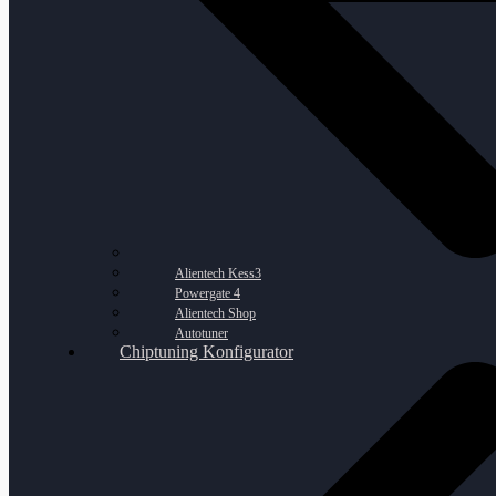
Alientech Kess3
Powergate 4
Alientech Shop
Autotuner
Chiptuning Konfigurator