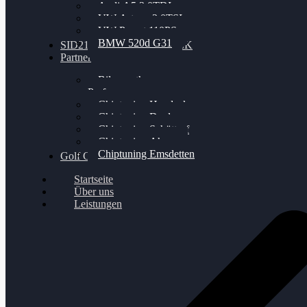
Audi A5 3.0TDI
VW Arteon 2.0TSI
VW Passat 110PS
BMW 520d G31
SID212 / 212EVO UNLOCK
Partner
Bilgenroth
Performance
Chiptuning Herzlacke
Chiptuning Duelmen
Chiptuning Schüttorf
Chiptuning Ahaus
Chiptuning Emsdetten
Golf Gewinnspiel
Startseite
Über uns
Leistungen