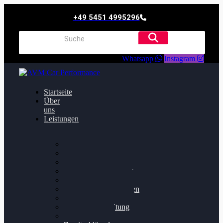
+49 5451 4995296
Whatsapp
Instagram
Startseite
Über
uns
Leistungen
Oildruck FIx
Dieselpartikelfilter
Softwareoptimierung
Getriebeoptimierung
Walnussstrahlen
Bremsscheiben planen
Software Update
Felgenaufbereitung
Ersatz- und