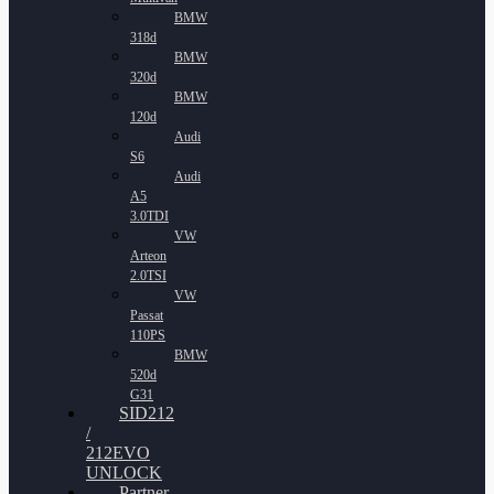
BMW
318d
BMW
320d
BMW
120d
Audi
S6
Audi
A5
3.0TDI
VW
Arteon
2.0TSI
VW
Passat
110PS
BMW
520d
G31
SID212
/
212EVO
UNLOCK
Partner