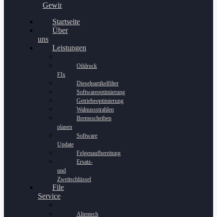
Gewinnspiel
Startseite
Über
uns
Leistungen
Oildruck
FIx
Dieselpartikelfilter
Softwareoptimierung
Getriebeoptimierung
Walnussstrahlen
Bremsscheiben
planen
Software
Update
Felgenaufbereitung
Ersatz-
und
Zweitschlüssel
File
Service
Alientech