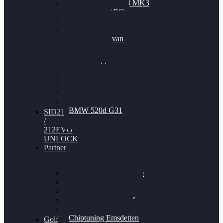
Nissan GT-R35 3.8 MK3
V6 TWINTURBO
BMW 525d
VW Passat 2.0TDI
VW T6 Multivan
BMW 318d
BMW 320d
BMW 120d
Audi S6
Audi A5 3.0TDI
VW Arteon 2.0TSI
VW Passat 110PS
BMW 520d G31
SID212
/
212EVO
UNLOCK
Partner
Bilgenroth Performance
Chiptuning Herzlacke
Chiptuning Duelmen
Chiptuning Schüttorf
Chiptuning Ahaus
Chiptuning Emsdetten
Golf