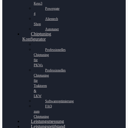
Kess3
Powergate
4
Alientech
Shop
Autotuner
Chiptuning
Konfigurator
Professionelles
Chiptuning
für
PKWs
Professionelles
Chiptuning
für
Traktoren
&
LKW
Softwareoptimierung
FAQ
zum
Chiptuning
Leistungsmessung
Leistungsprüfstand