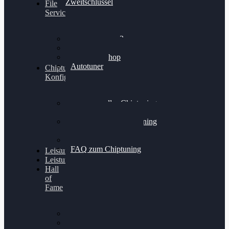
Zweitschlüssel
File
Service
Alientech Kess3
Powergate 4
Alientech Shop
Autotuner
Chiptuning
Konfigurator
Professionelles Chiptuning
für PKWs
Professionelles Chiptuning
für Traktoren & LKW
Softwareoptimierung
FAQ zum Chiptuning
Leistungsmessung
Leistungsprüfstand
Hall
of
Fame
VW Golf 6 GTI
Cupra Formentor