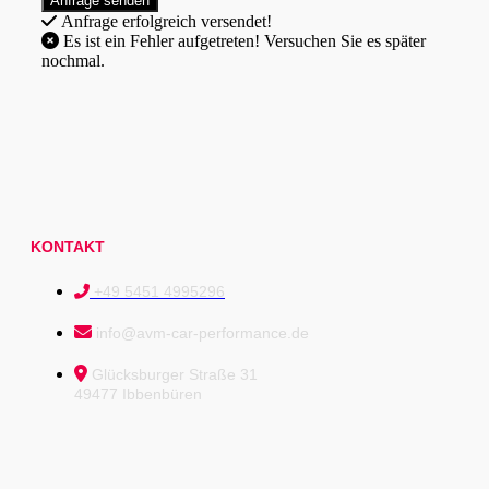
Anfrage erfolgreich versendet!
Es ist ein Fehler aufgetreten! Versuchen Sie es später
nochmal.
KONTAKT
+49 5451 4995296
info@avm-car-performance.de
Glücksburger Straße 31
49477 Ibbenbüren