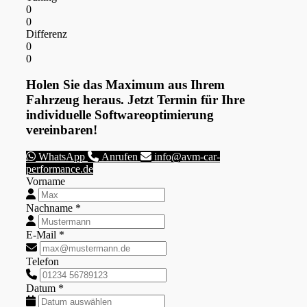
0
0
Differenz
0
0
Holen Sie das Maximum aus Ihrem
Fahrzeug heraus. Jetzt Termin für Ihre
individuelle Softwareoptimierung
vereinbaren!
WhatsApp
Anrufen
info@avm-car-
performance.de
Vorname
Nachname *
E-Mail *
Telefon
Datum *