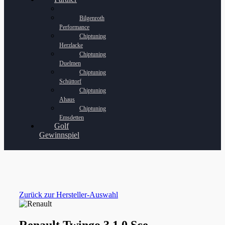
Bilgenroth
Performance
Chiptuning
Herzlacke
Chiptuning
Duelmen
Chiptuning
Schüttorf
Chiptuning
Ahaus
Chiptuning
Emsdetten
Golf
Gewinnspiel
Zurück zur Hersteller-Auswahl
Renault Twingo 3 1.0 Sce