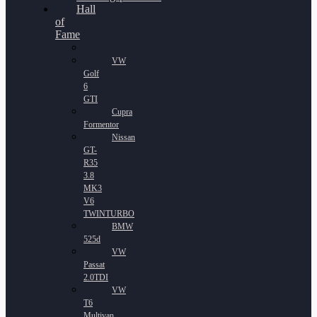
Hall
of
Fame
VW
Golf
6
GTI
Cupra
Formentor
Nissan
GT-
R35
3.8
MK3
V6
TWINTURBO
BMW
525d
VW
Passat
2.0TDI
VW
T6
Multivan