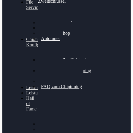
Zweitschlüssel
File
Service
Alientech Kess3
Powergate 4
Alientech Shop
Autotuner
Chiptuning
Konfigurator
Professionelles Chiptuning
für PKWs
Professionelles Chiptuning
für Traktoren & LKW
Softwareoptimierung
FAQ zum Chiptuning
Leistungsmessung
Leistungsprüfstand
Hall
of
Fame
VW Golf 6 GTI
Cupra Formentor