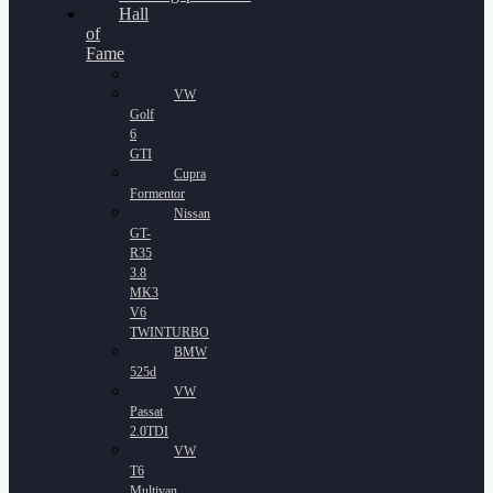
Hall
of
Fame
VW
Golf
6
GTI
Cupra
Formentor
Nissan
GT-
R35
3.8
MK3
V6
TWINTURBO
BMW
525d
VW
Passat
2.0TDI
VW
T6
Multivan