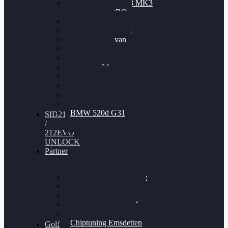
Nissan GT-R35 3.8 MK3
V6 TWINTURBO
BMW 525d
VW Passat 2.0TDI
VW T6 Multivan
BMW 318d
BMW 320d
BMW 120d
Audi S6
Audi A5 3.0TDI
VW Arteon 2.0TSI
VW Passat 110PS
BMW 520d G31
SID212
/
212EVO
UNLOCK
Partner
Bilgenroth Performance
Chiptuning Herzlacke
Chiptuning Duelmen
Chiptuning Schüttorf
Chiptuning Ahaus
Chiptuning Emsdetten
Golf