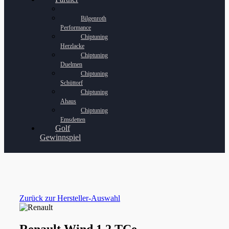
Bilgenroth
Performance
Chiptuning
Herzlacke
Chiptuning
Duelmen
Chiptuning
Schüttorf
Chiptuning
Ahaus
Chiptuning
Emsdetten
Golf
Gewinnspiel
Zurück zur Hersteller-Auswahl
Renault Wind 1.2 TCe