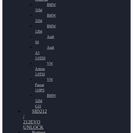
BMW
318d
BMW
320d
BMW
120d
Audi
S6
Audi
A5
3.0TDI
VW
Arteon
2.0TSI
VW
Passat
110PS
BMW
520d
G31
SID212
/
212EVO
UNLOCK
Partner