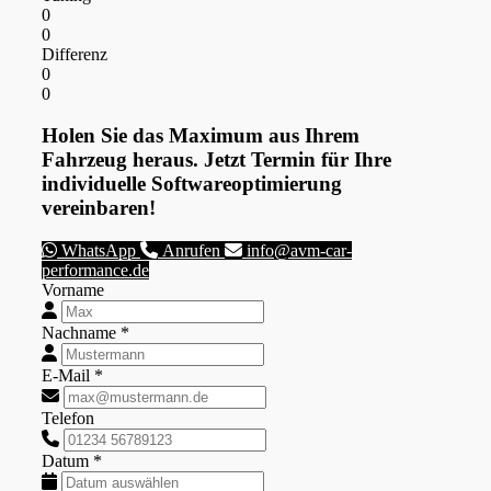
0
0
Differenz
0
0
Holen Sie das Maximum aus Ihrem
Fahrzeug heraus. Jetzt Termin für Ihre
individuelle Softwareoptimierung
vereinbaren!
WhatsApp
Anrufen
info@avm-car-
performance.de
Vorname
Nachname *
E-Mail *
Telefon
Datum *