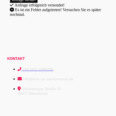
Anfrage erfolgreich versendet!
Es ist ein Fehler aufgetreten! Versuchen Sie es später
nochmal.
KONTAKT
+49 5451 4995296
info@avm-car-performance.de
Glücksburger Straße 31
49477 Ibbenbüren