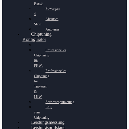
Kess3
Powergate
4
Alientech
Shop
Autotuner
Chiptuning
Konfigurator
Professionelles
Chiptuning
für
PKWs
Professionelles
Chiptuning
für
Traktoren
&
LKW
Softwareoptimierung
FAQ
zum
Chiptuning
Leistungsmessung
Leistungsprüfstand