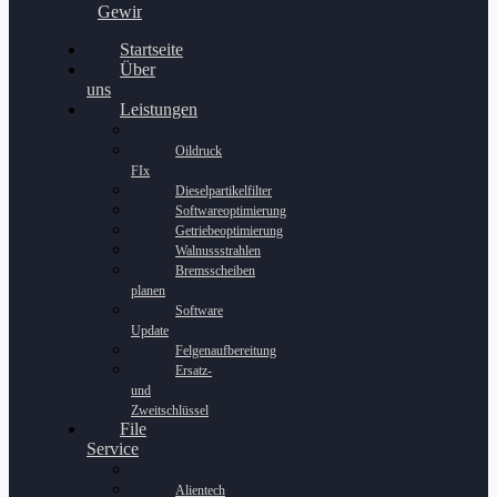
Gewinnspiel
Startseite
Über
uns
Leistungen
Oildruck
FIx
Dieselpartikelfilter
Softwareoptimierung
Getriebeoptimierung
Walnussstrahlen
Bremsscheiben
planen
Software
Update
Felgenaufbereitung
Ersatz-
und
Zweitschlüssel
File
Service
Alientech