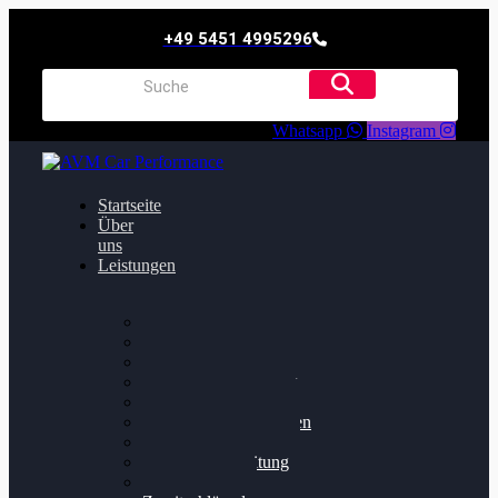
+49 5451 4995296
Whatsapp
Instagram
Startseite
Über
uns
Leistungen
Oildruck FIx
Dieselpartikelfilter
Softwareoptimierung
Getriebeoptimierung
Walnussstrahlen
Bremsscheiben planen
Software Update
Felgenaufbereitung
Ersatz- und