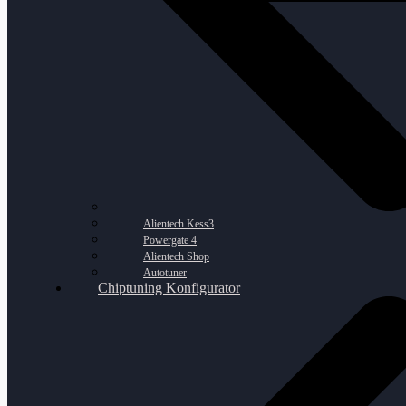
Alientech Kess3
Powergate 4
Alientech Shop
Autotuner
Chiptuning Konfigurator