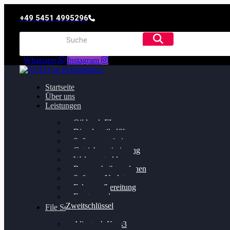
+49 5451 4995296
Whatsapp
Instagram
Startseite
Über uns
Leistungen
Oildruck FIx
Dieselpartikelfilter
Softwareoptimierung
Getriebeoptimierung
Walnussstrahlen
Bremsscheiben planen
Software Update
Felgenaufbereitung
Ersatz- und
Zweitschlüssel
File Service
Alientech Kess3