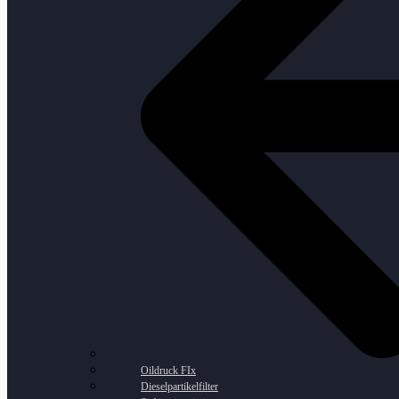
Oildruck FIx
Dieselpartikelfilter