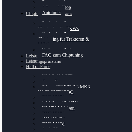
Powergate 4
Alientech Shop
Autotuner
Chiptuning Konfigurator
Professionelles
Chiptuning für PKWs
Professionelles
Chiptuning für Traktoren &
LKW
Softwareoptimierung
FAQ zum Chiptuning
Leistungsmessung
Leistungsprüfstand
Hall of Fame
VW Golf 6 GTI
Cupra Formentor
Nissan GT-R35 3.8 MK3
V6 TWINTURBO
BMW 525d
VW Passat 2.0TDI
VW T6 Multivan
BMW 318d
BMW 320d
BMW 120d
Audi S6