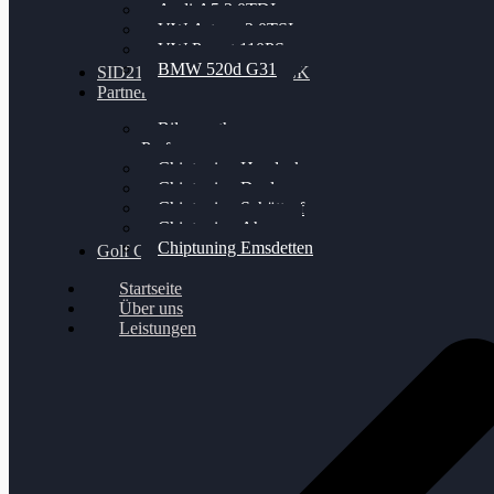
Audi A5 3.0TDI
VW Arteon 2.0TSI
VW Passat 110PS
BMW 520d G31
SID212 / 212EVO UNLOCK
Partner
Bilgenroth
Performance
Chiptuning Herzlacke
Chiptuning Duelmen
Chiptuning Schüttorf
Chiptuning Ahaus
Chiptuning Emsdetten
Golf Gewinnspiel
Startseite
Über uns
Leistungen