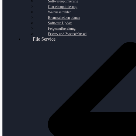
Softwareoptimierung
Getriebeoptimierung
Walnussstrahlen
Bremsscheiben planen
Software Update
Felgenaufbereitung
Ersatz- und Zweitschlüssel
File Service