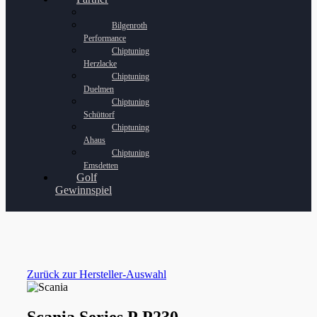
Bilgenroth
Performance
Chiptuning
Herzlacke
Chiptuning
Duelmen
Chiptuning
Schüttorf
Chiptuning
Ahaus
Chiptuning
Emsdetten
Golf
Gewinnspiel
Zurück zur Hersteller-Auswahl
Scania Series P P230