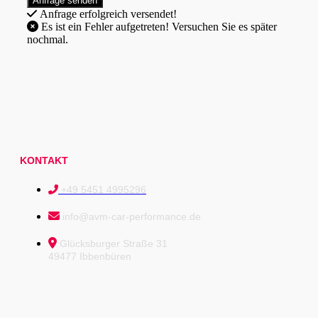
Anfrage erfolgreich versendet!
Es ist ein Fehler aufgetreten! Versuchen Sie es später
nochmal.
KONTAKT
+49 5451 4995296
info@avm-car-performance.de
Glücksburger Straße 31
49477 Ibbenbüren