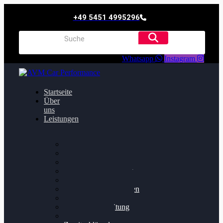
+49 5451 4995296
Whatsapp
Instagram
Startseite
Über
uns
Leistungen
Oildruck FIx
Dieselpartikelfilter
Softwareoptimierung
Getriebeoptimierung
Walnussstrahlen
Bremsscheiben planen
Software Update
Felgenaufbereitung
Ersatz- und