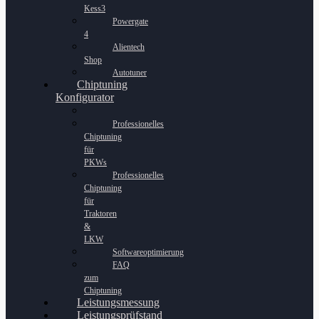
Kess3
Powergate
4
Alientech
Shop
Autotuner
Chiptuning
Konfigurator
Professionelles
Chiptuning
für
PKWs
Professionelles
Chiptuning
für
Traktoren
&
LKW
Softwareoptimierung
FAQ
zum
Chiptuning
Leistungsmessung
Leistungsprüfstand