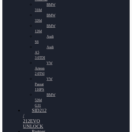
BMW
318d
BMW
320d
BMW
120d
Audi
S6
Audi
A5
3.0TDI
VW
Arteon
2.0TSI
VW
Passat
110PS
BMW
520d
G31
SID212
/
212EVO
UNLOCK
Partner