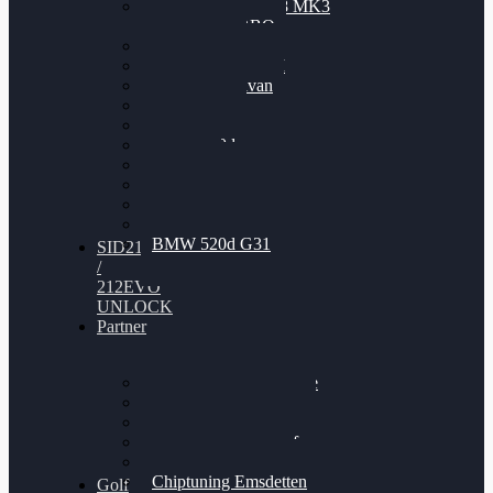
Nissan GT-R35 3.8 MK3
V6 TWINTURBO
BMW 525d
VW Passat 2.0TDI
VW T6 Multivan
BMW 318d
BMW 320d
BMW 120d
Audi S6
Audi A5 3.0TDI
VW Arteon 2.0TSI
VW Passat 110PS
BMW 520d G31
SID212
/
212EVO
UNLOCK
Partner
Bilgenroth Performance
Chiptuning Herzlacke
Chiptuning Duelmen
Chiptuning Schüttorf
Chiptuning Ahaus
Chiptuning Emsdetten
Golf