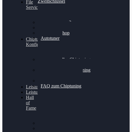
Zweitschlüssel
File
Service
Alientech Kess3
Powergate 4
Alientech Shop
Autotuner
Chiptuning
Konfigurator
Professionelles Chiptuning
für PKWs
Professionelles Chiptuning
für Traktoren & LKW
Softwareoptimierung
FAQ zum Chiptuning
Leistungsmessung
Leistungsprüfstand
Hall
of
Fame
VW Golf 6 GTI
Cupra Formentor