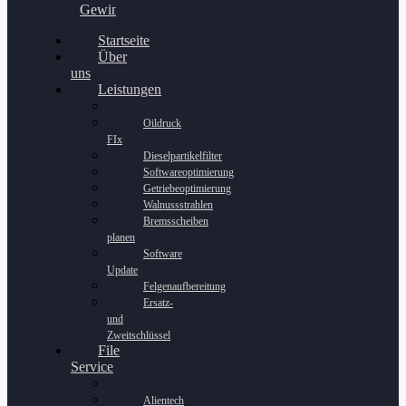
Gewinnspiel
Startseite
Über
uns
Leistungen
Oildruck
FIx
Dieselpartikelfilter
Softwareoptimierung
Getriebeoptimierung
Walnussstrahlen
Bremsscheiben
planen
Software
Update
Felgenaufbereitung
Ersatz-
und
Zweitschlüssel
File
Service
Alientech