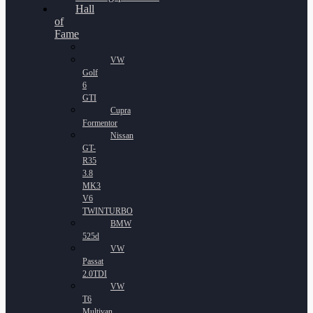
Hall
of
Fame
VW
Golf
6
GTI
Cupra
Formentor
Nissan
GT-
R35
3.8
MK3
V6
TWINTURBO
BMW
525d
VW
Passat
2.0TDI
VW
T6
Multivan