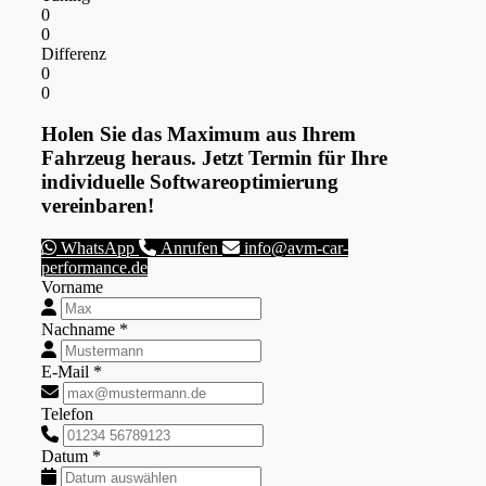
0
0
Differenz
0
0
Holen Sie das Maximum aus Ihrem
Fahrzeug heraus. Jetzt Termin für Ihre
individuelle Softwareoptimierung
vereinbaren!
WhatsApp
Anrufen
info@avm-car-
performance.de
Vorname
Nachname *
E-Mail *
Telefon
Datum *