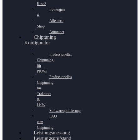
Kess3
Powergate
4
Alientech
Shop
Autotuner
Chiptuning
Konfigurator
Professionelles
Chiptuning
für
PKWs
Professionelles
Chiptuning
für
Traktoren
&
LKW
Softwareoptimierung
FAQ
zum
Chiptuning
Leistungsmessung
Leistungsprüfstand