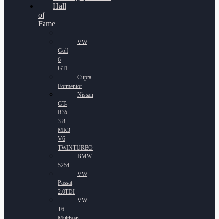
Hall
of
Fame
VW
Golf
6
GTI
Cupra
Formentor
Nissan
GT-
R35
3.8
MK3
V6
TWINTURBO
BMW
525d
VW
Passat
2.0TDI
VW
T6
Multivan