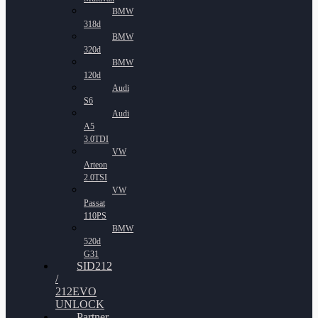
BMW
318d
BMW
320d
BMW
120d
Audi
S6
Audi
A5
3.0TDI
VW
Arteon
2.0TSI
VW
Passat
110PS
BMW
520d
G31
SID212
/
212EVO
UNLOCK
Partner