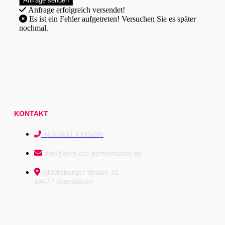
Anfrage erfolgreich versendet!
Es ist ein Fehler aufgetreten! Versuchen Sie es später
nochmal.
KONTAKT
+49 5451 4995296
info@avm-car-performance.de
Glücksburger Straße 31
49477 Ibbenbüren