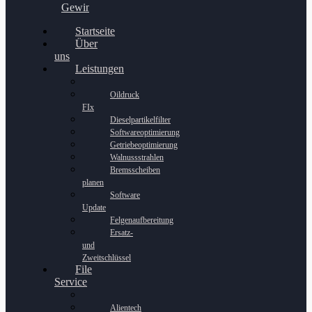
Gewinnspiel
Startseite
Über
uns
Leistungen
Oildruck
FIx
Dieselpartikelfilter
Softwareoptimierung
Getriebeoptimierung
Walnussstrahlen
Bremsscheiben
planen
Software
Update
Felgenaufbereitung
Ersatz-
und
Zweitschlüssel
File
Service
Alientech