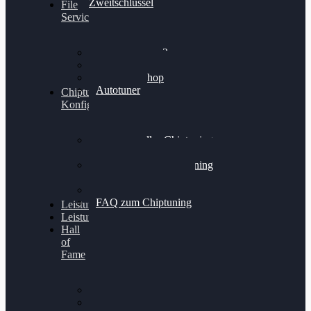
Zweitschlüssel
File
Service
Alientech Kess3
Powergate 4
Alientech Shop
Autotuner
Chiptuning
Konfigurator
Professionelles Chiptuning
für PKWs
Professionelles Chiptuning
für Traktoren & LKW
Softwareoptimierung
FAQ zum Chiptuning
Leistungsmessung
Leistungsprüfstand
Hall
of
Fame
VW Golf 6 GTI
Cupra Formentor