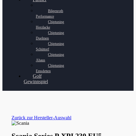
Bilgenroth
Performance
Chiptuning
Herzlacke
Chiptuning
Duelmen
Chiptuning
Schüttorf
Chiptuning
Ahaus
Chiptuning
Emsdetten
Golf
Gewinnspiel
Zurück zur Hersteller-Auswahl
Scania Series P XPI 230 EU5