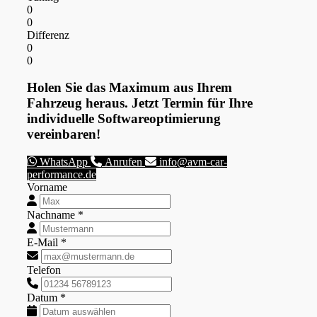
0
0
Differenz
0
0
Holen Sie das Maximum aus Ihrem
Fahrzeug heraus. Jetzt Termin für Ihre
individuelle Softwareoptimierung
vereinbaren!
WhatsApp
Anrufen
info@avm-car-
performance.de
Vorname
Nachname *
E-Mail *
Telefon
Datum *