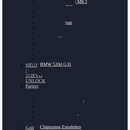
Nissan GT-R35 3.8 MK3
V6 TWINTURBO
BMW 525d
VW Passat 2.0TDI
VW T6 Multivan
BMW 318d
BMW 320d
BMW 120d
Audi S6
Audi A5 3.0TDI
VW Arteon 2.0TSI
VW Passat 110PS
BMW 520d G31
SID212
/
212EVO
UNLOCK
Partner
Bilgenroth Performance
Chiptuning Herzlacke
Chiptuning Duelmen
Chiptuning Schüttorf
Chiptuning Ahaus
Chiptuning Emsdetten
Golf