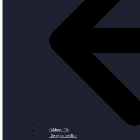
Oildruck FIx
Dieselpartikelfilter