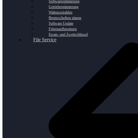
Softwareoptimierung
Getriebeoptimierung
Walnussstrahlen
Bremsscheiben planen
Software Update
Felgenaufbereitung
Ersatz- und Zweitschlüssel
File Service