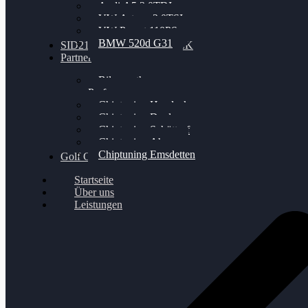
Audi A5 3.0TDI
VW Arteon 2.0TSI
VW Passat 110PS
BMW 520d G31
SID212 / 212EVO UNLOCK
Partner
Bilgenroth
Performance
Chiptuning Herzlacke
Chiptuning Duelmen
Chiptuning Schüttorf
Chiptuning Ahaus
Chiptuning Emsdetten
Golf Gewinnspiel
Startseite
Über uns
Leistungen