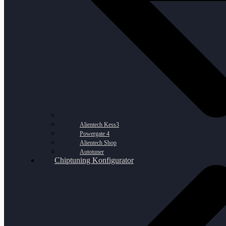
Alientech Kess3
Powergate 4
Alientech Shop
Autotuner
Chiptuning Konfigurator