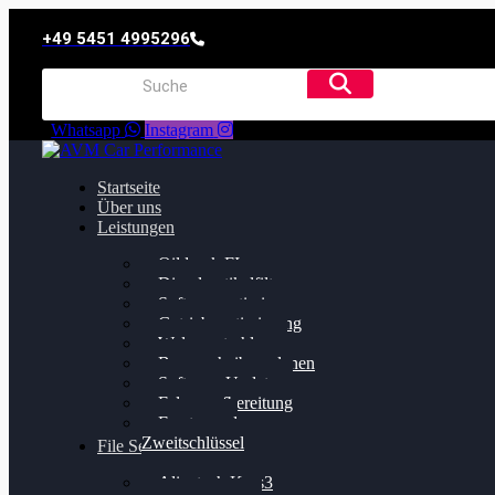
+49 5451 4995296
Whatsapp
Instagram
Startseite
Über uns
Leistungen
Oildruck FIx
Dieselpartikelfilter
Softwareoptimierung
Getriebeoptimierung
Walnussstrahlen
Bremsscheiben planen
Software Update
Felgenaufbereitung
Ersatz- und
Zweitschlüssel
File Service
Alientech Kess3