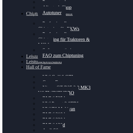
Powergate 4
Alientech Shop
Autotuner
Chiptuning Konfigurator
Professionelles
Chiptuning für PKWs
Professionelles
Chiptuning für Traktoren &
LKW
Softwareoptimierung
FAQ zum Chiptuning
Leistungsmessung
Leistungsprüfstand
Hall of Fame
VW Golf 6 GTI
Cupra Formentor
Nissan GT-R35 3.8 MK3
V6 TWINTURBO
BMW 525d
VW Passat 2.0TDI
VW T6 Multivan
BMW 318d
BMW 320d
BMW 120d
Audi S6