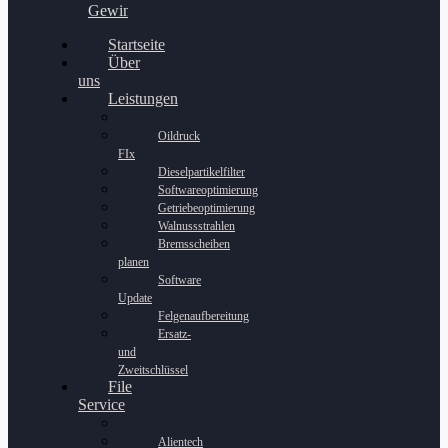
Gewinnspiel
Startseite
Über
uns
Leistungen
Oildruck
FIx
Dieselpartikelfilter
Softwareoptimierung
Getriebeoptimierung
Walnussstrahlen
Bremsscheiben
planen
Software
Update
Felgenaufbereitung
Ersatz-
und
Zweitschlüssel
File
Service
Alientech