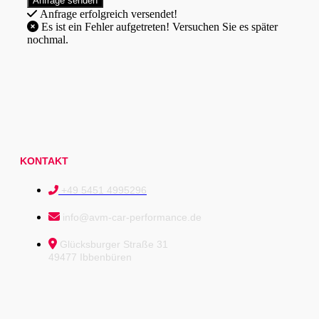
Anfrage erfolgreich versendet!
Es ist ein Fehler aufgetreten! Versuchen Sie es später
nochmal.
KONTAKT
+49 5451 4995296
info@avm-car-performance.de
Glücksburger Straße 31
49477 Ibbenbüren