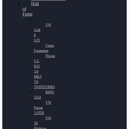
Hall
of
Fame
VW
Golf
6
GTI
Cupra
Formentor
Nissan
GT-
R35
3.8
MK3
V6
TWINTURBO
BMW
525d
VW
Passat
2.0TDI
VW
T6
Multivan