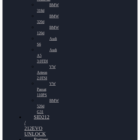
BMW
318d
BMW
320d
BMW
120d
Audi
S6
Audi
A5
3.0TDI
VW
Arteon
2.0TSI
VW
Passat
110PS
BMW
520d
G31
SID212
/
212EVO
UNLOCK
Partner