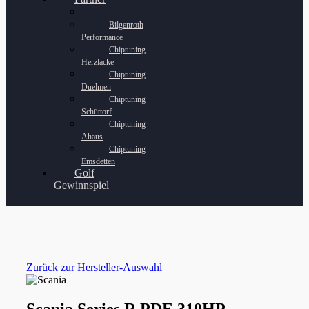
Bilgenroth
Performance
Chiptuning
Herzlacke
Chiptuning
Duelmen
Chiptuning
Schüttorf
Chiptuning
Ahaus
Chiptuning
Emsdetten
Golf
Gewinnspiel
Zurück zur Hersteller-Auswahl
Scania Series R PDE 310HP