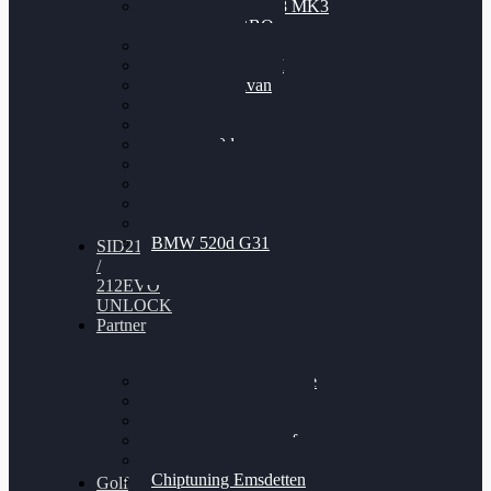
Nissan GT-R35 3.8 MK3
V6 TWINTURBO
BMW 525d
VW Passat 2.0TDI
VW T6 Multivan
BMW 318d
BMW 320d
BMW 120d
Audi S6
Audi A5 3.0TDI
VW Arteon 2.0TSI
VW Passat 110PS
BMW 520d G31
SID212
/
212EVO
UNLOCK
Partner
Bilgenroth Performance
Chiptuning Herzlacke
Chiptuning Duelmen
Chiptuning Schüttorf
Chiptuning Ahaus
Chiptuning Emsdetten
Golf