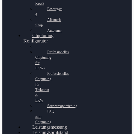
Kess3
Powergate
4
Alientech
Shop
Autotuner
Chiptuning
Konfigurator
Professionelles
Chiptuning
für
PKWs
Professionelles
Chiptuning
für
Traktoren
&
LKW
Softwareoptimierung
FAQ
zum
Chiptuning
Leistungsmessung
Leistungsprüfstand