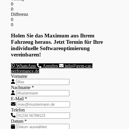
0
0
Differenz
0
0
Holen Sie das Maximum aus Ihrem
Fahrzeug heraus. Jetzt Termin für Ihre
individuelle Softwareoptimierung
vereinbaren!
WhatsApp
Anrufen
info@avm-car-
performance.de
Vorname
Nachname *
E-Mail *
Telefon
Datum *