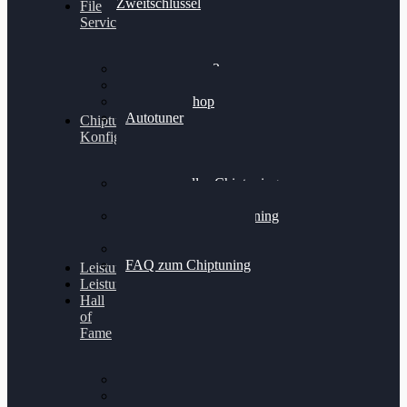
Zweitschlüssel
File
Service
Alientech Kess3
Powergate 4
Alientech Shop
Autotuner
Chiptuning
Konfigurator
Professionelles Chiptuning
für PKWs
Professionelles Chiptuning
für Traktoren & LKW
Softwareoptimierung
FAQ zum Chiptuning
Leistungsmessung
Leistungsprüfstand
Hall
of
Fame
VW Golf 6 GTI
Cupra Formentor