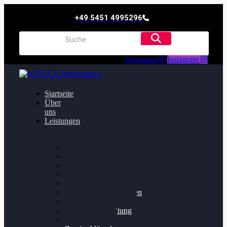
+49 5451 4995296
Whatsapp
Instagram
Startseite
Über
uns
Leistungen
Oildruck FIx
Dieselpartikelfilter
Softwareoptimierung
Getriebeoptimierung
Walnussstrahlen
Bremsscheiben planen
Software Update
Felgenaufbereitung
Ersatz- und