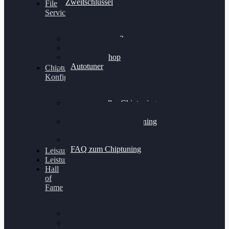
Zweitschlüssel
File
Service
Alientech Kess3
Powergate 4
Alientech Shop
Autotuner
Chiptuning
Konfigurator
Professionelles Chiptuning
für PKWs
Professionelles Chiptuning
für Traktoren & LKW
Softwareoptimierung
FAQ zum Chiptuning
Leistungsmessung
Leistungsprüfstand
Hall
of
Fame
VW Golf 6 GTI
Cupra Formentor