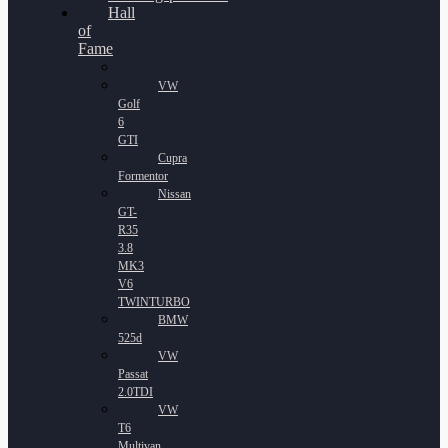
Hall
of
Fame
VW
Golf
6
GTI
Cupra
Formentor
Nissan
GT-
R35
3.8
MK3
V6
TWINTURBO
BMW
525d
VW
Passat
2.0TDI
VW
T6
Multivan