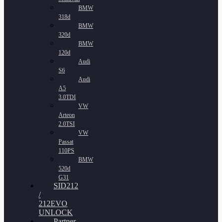
BMW
318d
BMW
320d
BMW
120d
Audi
S6
Audi
A5
3.0TDI
VW
Arteon
2.0TSI
VW
Passat
110PS
BMW
520d
G31
SID212
/
212EVO
UNLOCK
Partner