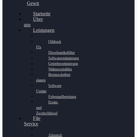
Gewinnspiel
Startseite
Über
uns
Leistungen
Oildruck
FIx
Dieselpartikelfilter
Softwareoptimierung
Getriebeoptimierung
Walnussstrahlen
Bremsscheiben
planen
Software
Update
Felgenaufbereitung
Ersatz-
und
Zweitschlüssel
File
Service
Alientech