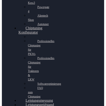
Kess3
Powergate
4
Alientech
Shop
Autotuner
Chiptuning
Konfigurator
Professionelles
Chiptuning
für
PKWs
Professionelles
Chiptuning
für
Traktoren
&
LKW
Softwareoptimierung
FAQ
zum
Chiptuning
Leistungsmessung
Leistungsprüfstand