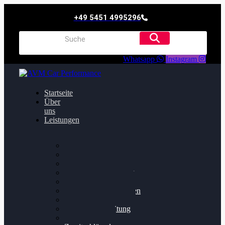
+49 5451 4995296
Whatsapp
Instagram
Startseite
Über
uns
Leistungen
Oildruck FIx
Dieselpartikelfilter
Softwareoptimierung
Getriebeoptimierung
Walnussstrahlen
Bremsscheiben planen
Software Update
Felgenaufbereitung
Ersatz- und