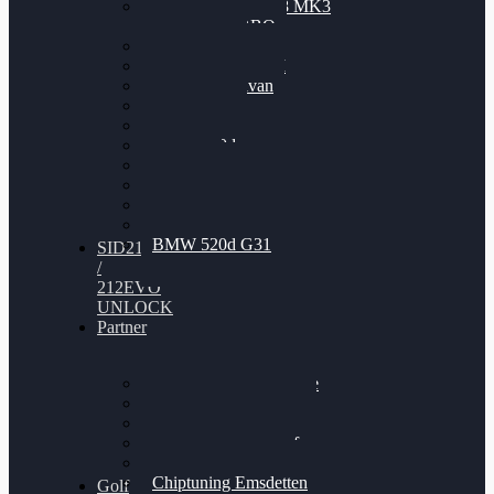
Nissan GT-R35 3.8 MK3
V6 TWINTURBO
BMW 525d
VW Passat 2.0TDI
VW T6 Multivan
BMW 318d
BMW 320d
BMW 120d
Audi S6
Audi A5 3.0TDI
VW Arteon 2.0TSI
VW Passat 110PS
BMW 520d G31
SID212
/
212EVO
UNLOCK
Partner
Bilgenroth Performance
Chiptuning Herzlacke
Chiptuning Duelmen
Chiptuning Schüttorf
Chiptuning Ahaus
Chiptuning Emsdetten
Golf