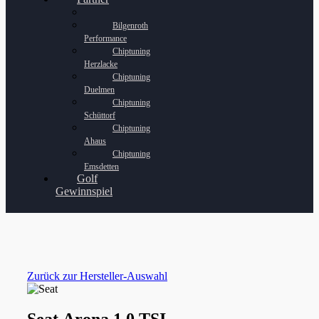
Bilgenroth
Performance
Chiptuning
Herzlacke
Chiptuning
Duelmen
Chiptuning
Schüttorf
Chiptuning
Ahaus
Chiptuning
Emsdetten
Golf
Gewinnspiel
Zurück zur Hersteller-Auswahl
Seat Arona 1.0 TSI