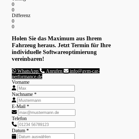
0
0
Differenz
0
0
Holen Sie das Maximum aus Ihrem
Fahrzeug heraus. Jetzt Termin für Ihre
individuelle Softwareoptimierung
vereinbaren!
WhatsApp
Anrufen
info@avm-car-
performance.de
Vorname
Nachname *
E-Mail *
Telefon
Datum *