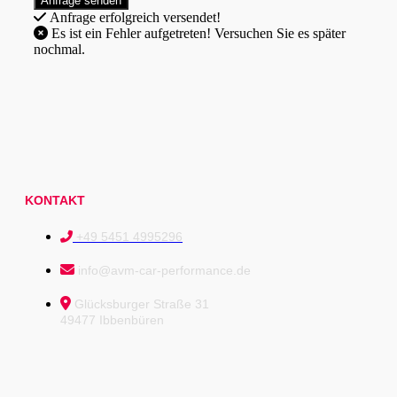
Anfrage erfolgreich versendet!
Es ist ein Fehler aufgetreten! Versuchen Sie es später
nochmal.
KONTAKT
+49 5451 4995296
info@avm-car-performance.de
Glücksburger Straße 31
49477 Ibbenbüren