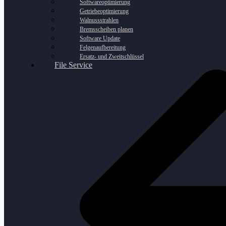
Softwareoptimierung
Getriebeoptimierung
Walnussstrahlen
Bremsscheiben planen
Software Update
Felgenaufbereitung
Ersatz- und Zweitschlüssel
File Service