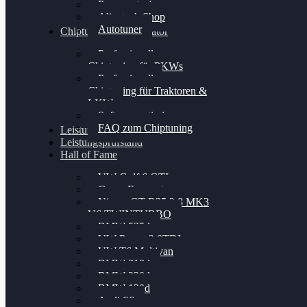
Powergate 4
Alientech Shop
Autotuner
Chiptuning Konfigurator
Professionelles
Chiptuning für PKWs
Professionelles
Chiptuning für Traktoren &
LKW
Softwareoptimierung
FAQ zum Chiptuning
Leistungsmessung
Leistungsprüfstand
Hall of Fame
VW Golf 6 GTI
Cupra Formentor
Nissan GT-R35 3.8 MK3
V6 TWINTURBO
BMW 525d
VW Passat 2.0TDI
VW T6 Multivan
BMW 318d
BMW 320d
BMW 120d
Audi S6