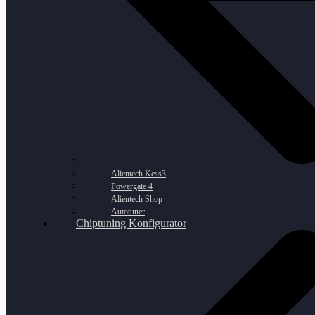
Alientech Kess3
Powergate 4
Alientech Shop
Autotuner
Chiptuning Konfigurator