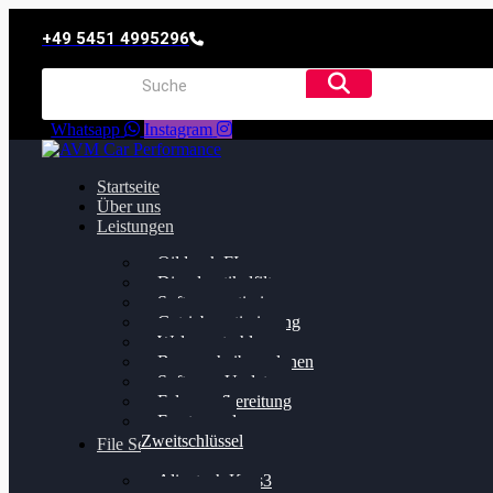
+49 5451 4995296
Whatsapp
Instagram
Startseite
Über uns
Leistungen
Oildruck FIx
Dieselpartikelfilter
Softwareoptimierung
Getriebeoptimierung
Walnussstrahlen
Bremsscheiben planen
Software Update
Felgenaufbereitung
Ersatz- und
Zweitschlüssel
File Service
Alientech Kess3