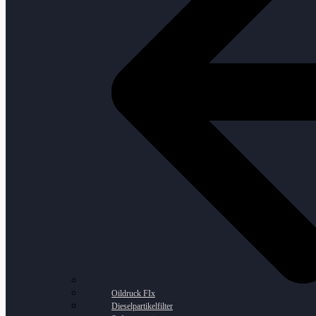
Oildruck FIx
Dieselpartikelfilter