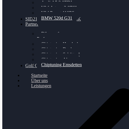
Audi A5 3.0TDI
VW Arteon 2.0TSI
VW Passat 110PS
BMW 520d G31
SID212 / 212EVO UNLOCK
Partner
Bilgenroth
Performance
Chiptuning Herzlacke
Chiptuning Duelmen
Chiptuning Schüttorf
Chiptuning Ahaus
Chiptuning Emsdetten
Golf Gewinnspiel
Startseite
Über uns
Leistungen