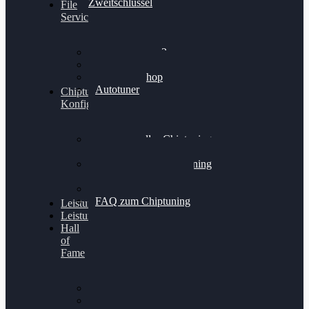
Zweitschlüssel
File
Service
Alientech Kess3
Powergate 4
Alientech Shop
Autotuner
Chiptuning
Konfigurator
Professionelles Chiptuning
für PKWs
Professionelles Chiptuning
für Traktoren & LKW
Softwareoptimierung
FAQ zum Chiptuning
Leistungsmessung
Leistungsprüfstand
Hall
of
Fame
VW Golf 6 GTI
Cupra Formentor