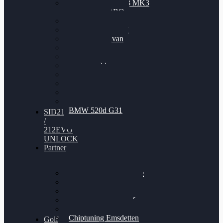
Nissan GT-R35 3.8 MK3
V6 TWINTURBO
BMW 525d
VW Passat 2.0TDI
VW T6 Multivan
BMW 318d
BMW 320d
BMW 120d
Audi S6
Audi A5 3.0TDI
VW Arteon 2.0TSI
VW Passat 110PS
BMW 520d G31
SID212
/
212EVO
UNLOCK
Partner
Bilgenroth Performance
Chiptuning Herzlacke
Chiptuning Duelmen
Chiptuning Schüttorf
Chiptuning Ahaus
Chiptuning Emsdetten
Golf