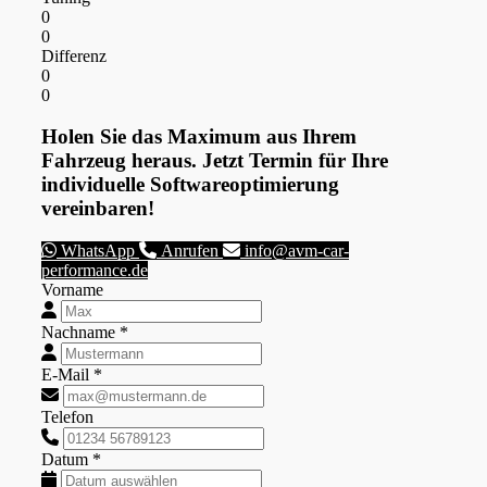
0
0
Differenz
0
0
Holen Sie das Maximum aus Ihrem
Fahrzeug heraus. Jetzt Termin für Ihre
individuelle Softwareoptimierung
vereinbaren!
WhatsApp
Anrufen
info@avm-car-
performance.de
Vorname
Nachname *
E-Mail *
Telefon
Datum *