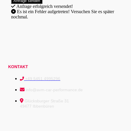
Anfrage erfolgreich versendet!
Es ist ein Fehler aufgetreten! Versuchen Sie es später
nochmal.
KONTAKT
+49 5451 4995296
info@avm-car-performance.de
Glücksburger Straße 31
49477 Ibbenbüren