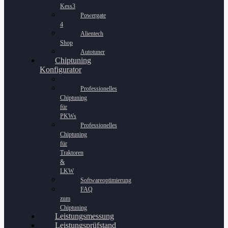
Kess3
Powergate
4
Alientech
Shop
Autotuner
Chiptuning
Konfigurator
Professionelles
Chiptuning
für
PKWs
Professionelles
Chiptuning
für
Traktoren
&
LKW
Softwareoptimierung
FAQ
zum
Chiptuning
Leistungsmessung
Leistungsprüfstand