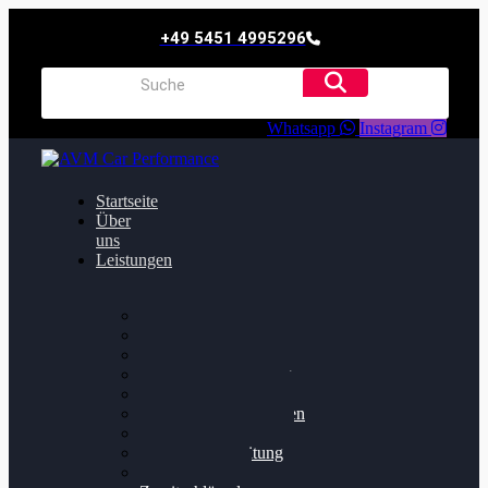
+49 5451 4995296
Whatsapp
Instagram
Startseite
Über
uns
Leistungen
Oildruck FIx
Dieselpartikelfilter
Softwareoptimierung
Getriebeoptimierung
Walnussstrahlen
Bremsscheiben planen
Software Update
Felgenaufbereitung
Ersatz- und