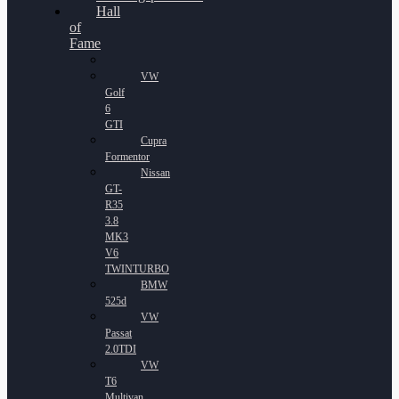
Hall
of
Fame
VW
Golf
6
GTI
Cupra
Formentor
Nissan
GT-
R35
3.8
MK3
V6
TWINTURBO
BMW
525d
VW
Passat
2.0TDI
VW
T6
Multivan