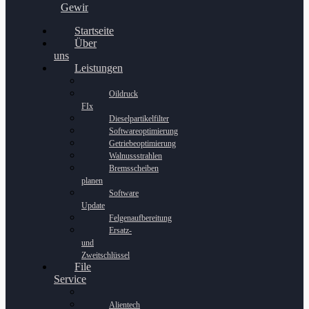
Gewinnspiel
Startseite
Über
uns
Leistungen
Oildruck
FIx
Dieselpartikelfilter
Softwareoptimierung
Getriebeoptimierung
Walnussstrahlen
Bremsscheiben
planen
Software
Update
Felgenaufbereitung
Ersatz-
und
Zweitschlüssel
File
Service
Alientech