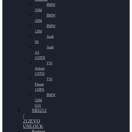
BMW
318d
BMW
320d
BMW
120d
Audi
S6
Audi
A5
3.0TDI
VW
Arteon
2.0TSI
VW
Passat
110PS
BMW
520d
G31
SID212
/
212EVO
UNLOCK
Partner