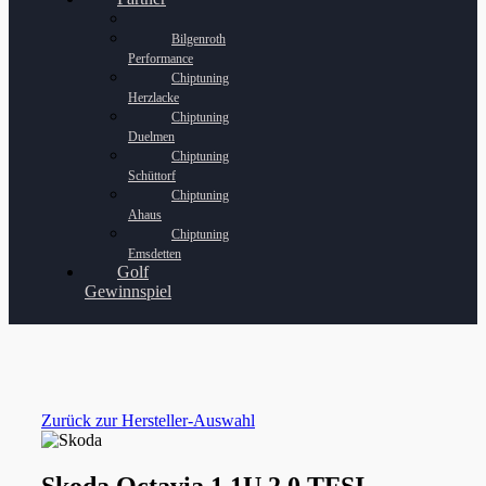
Bilgenroth
Performance
Chiptuning
Herzlacke
Chiptuning
Duelmen
Chiptuning
Schüttorf
Chiptuning
Ahaus
Chiptuning
Emsdetten
Golf
Gewinnspiel
Zurück zur Hersteller-Auswahl
Skoda Octavia 1 1U 2.0 TFSI