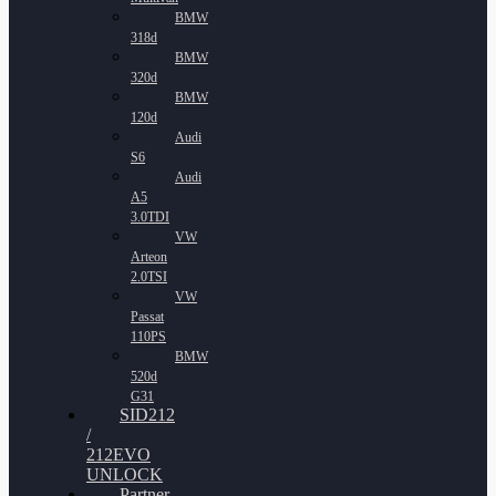
BMW
318d
BMW
320d
BMW
120d
Audi
S6
Audi
A5
3.0TDI
VW
Arteon
2.0TSI
VW
Passat
110PS
BMW
520d
G31
SID212
/
212EVO
UNLOCK
Partner