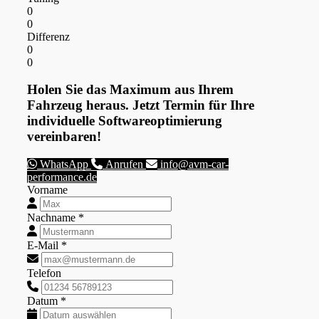
0
0
Differenz
0
0
Holen Sie das Maximum aus Ihrem
Fahrzeug heraus. Jetzt Termin für Ihre
individuelle Softwareoptimierung
vereinbaren!
WhatsApp
Anrufen
info@avm-car-
performance.de
Vorname
Nachname *
E-Mail *
Telefon
Datum *