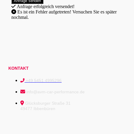
Anfrage erfolgreich versendet!
Es ist ein Fehler aufgetreten! Versuchen Sie es später
nochmal.
KONTAKT
+49 5451 4995296
info@avm-car-performance.de
Glücksburger Straße 31
49477 Ibbenbüren