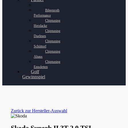
Bilgenroth
Performance
Chiptuning
Herzlacke
Chiptuning
Duelmen
Chiptuning
Schüttorf
Chiptuning
Ahaus
Chiptuning
Emsdetten
Golf
Gewinnspiel
Zurück zur Hersteller-Auswahl
Skoda Superb II 3T 2.0 TSI