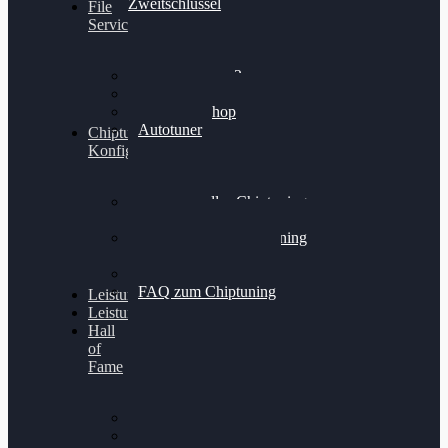
Zweitschlüssel
File
Service
Alientech Kess3
Powergate 4
Alientech Shop
Autotuner
Chiptuning
Konfigurator
Professionelles Chiptuning
für PKWs
Professionelles Chiptuning
für Traktoren & LKW
Softwareoptimierung
FAQ zum Chiptuning
Leistungsmessung
Leistungsprüfstand
Hall
of
Fame
VW Golf 6 GTI
Cupra Formentor