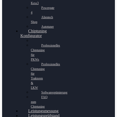
Kess3
Powergate
4
Alientech
Shop
Autotuner
Chiptuning
Konfigurator
Professionelles
Chiptuning
für
PKWs
Professionelles
Chiptuning
für
Traktoren
&
LKW
Softwareoptimierung
FAQ
zum
Chiptuning
Leistungsmessung
Leistungsprüfstand