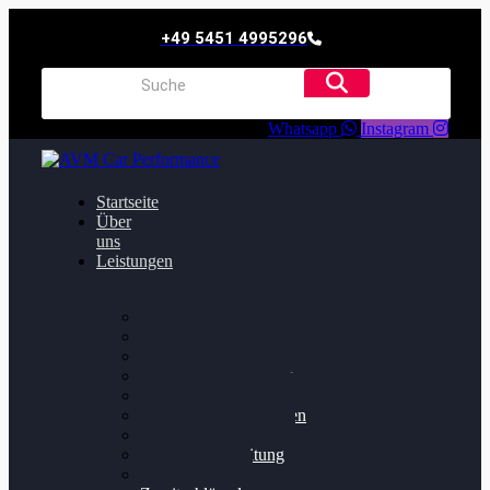
+49 5451 4995296
Whatsapp
Instagram
Startseite
Über
uns
Leistungen
Oildruck FIx
Dieselpartikelfilter
Softwareoptimierung
Getriebeoptimierung
Walnussstrahlen
Bremsscheiben planen
Software Update
Felgenaufbereitung
Ersatz- und