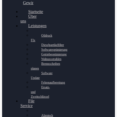
Gewinnspiel
Startseite
Über
uns
Leistungen
Oildruck
FIx
Dieselpartikelfilter
Softwareoptimierung
Getriebeoptimierung
Walnussstrahlen
Bremsscheiben
planen
Software
Update
Felgenaufbereitung
Ersatz-
und
Zweitschlüssel
File
Service
Alientech