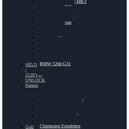
Nissan GT-R35 3.8 MK3
V6 TWINTURBO
BMW 525d
VW Passat 2.0TDI
VW T6 Multivan
BMW 318d
BMW 320d
BMW 120d
Audi S6
Audi A5 3.0TDI
VW Arteon 2.0TSI
VW Passat 110PS
BMW 520d G31
SID212
/
212EVO
UNLOCK
Partner
Bilgenroth Performance
Chiptuning Herzlacke
Chiptuning Duelmen
Chiptuning Schüttorf
Chiptuning Ahaus
Chiptuning Emsdetten
Golf