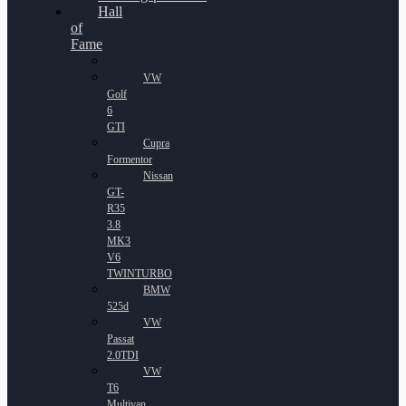
Hall
of
Fame
VW
Golf
6
GTI
Cupra
Formentor
Nissan
GT-
R35
3.8
MK3
V6
TWINTURBO
BMW
525d
VW
Passat
2.0TDI
VW
T6
Multivan