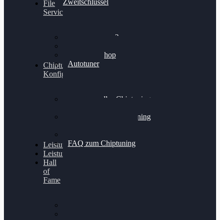
Zweitschlüssel
File
Service
Alientech Kess3
Powergate 4
Alientech Shop
Autotuner
Chiptuning
Konfigurator
Professionelles Chiptuning
für PKWs
Professionelles Chiptuning
für Traktoren & LKW
Softwareoptimierung
FAQ zum Chiptuning
Leistungsmessung
Leistungsprüfstand
Hall
of
Fame
VW Golf 6 GTI
Cupra Formentor