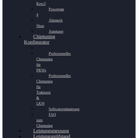
Kess3
Powergate
4
Alientech
Shop
Autotuner
Chiptuning
Konfigurator
Professionelles
Chiptuning
für
PKWs
Professionelles
Chiptuning
für
Traktoren
&
LKW
Softwareoptimierung
FAQ
zum
Chiptuning
Leistungsmessung
Leistungsprüfstand