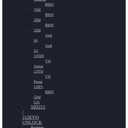
BMW
318d
BMW
320d
BMW
120d
Audi
S6
Audi
A5
3.0TDI
VW
Arteon
2.0TSI
VW
Passat
110PS
BMW
520d
G31
SID212
/
212EVO
UNLOCK
Partner