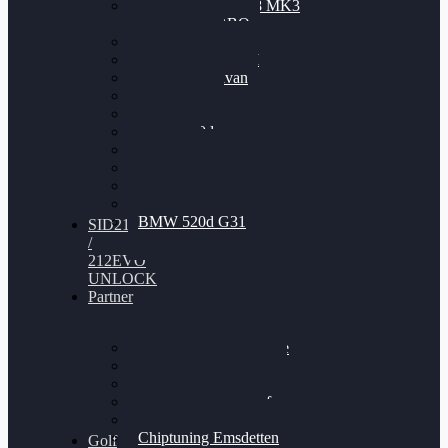
Nissan GT-R35 3.8 MK3
V6 TWINTURBO
BMW 525d
VW Passat 2.0TDI
VW T6 Multivan
BMW 318d
BMW 320d
BMW 120d
Audi S6
Audi A5 3.0TDI
VW Arteon 2.0TSI
VW Passat 110PS
BMW 520d G31
SID212
/
212EVO
UNLOCK
Partner
Bilgenroth Performance
Chiptuning Herzlacke
Chiptuning Duelmen
Chiptuning Schüttorf
Chiptuning Ahaus
Chiptuning Emsdetten
Golf