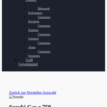
Bilgenroth
Performance
Chiptuning
Herzlacke
Chiptuning
Duelmen
Chiptuning
Schüttorf
Chiptuning
Ahaus
Chiptuning
Emsdetten
Golf
Gewinnspiel
Zurück zur Hersteller-Auswahl
Suzuki Gsx r 750