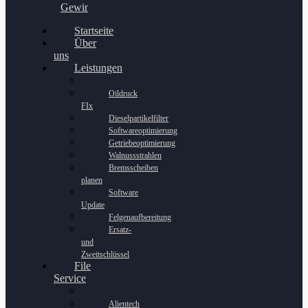
Gewinnspiel
Startseite
Über
uns
Leistungen
Oildruck
FIx
Dieselpartikelfilter
Softwareoptimierung
Getriebeoptimierung
Walnussstrahlen
Bremsscheiben
planen
Software
Update
Felgenaufbereitung
Ersatz-
und
Zweitschlüssel
File
Service
Alientech