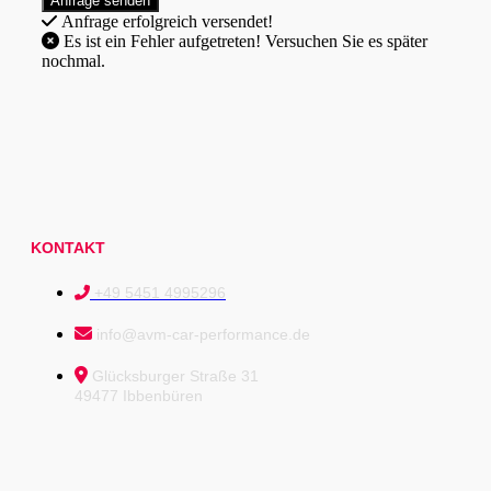
Anfrage erfolgreich versendet!
Es ist ein Fehler aufgetreten! Versuchen Sie es später
nochmal.
KONTAKT
+49 5451 4995296
info@avm-car-performance.de
Glücksburger Straße 31
49477 Ibbenbüren