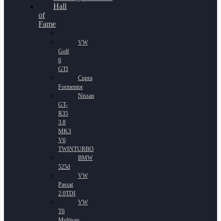
Hall
of
Fame
VW
Golf
6
GTI
Cupra
Formentor
Nissan
GT-
R35
3.8
MK3
V6
TWINTURBO
BMW
525d
VW
Passat
2.0TDI
VW
T6
Multivan