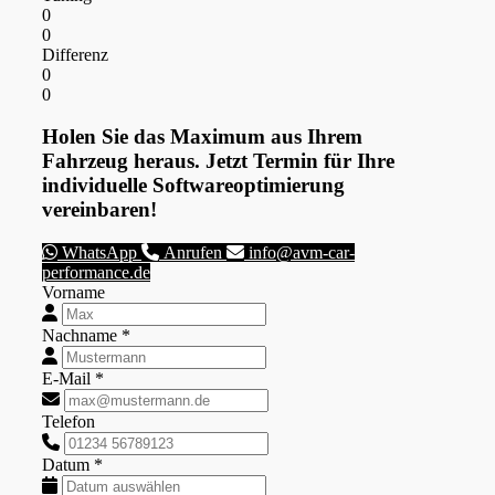
0
0
Differenz
0
0
Holen Sie das Maximum aus Ihrem
Fahrzeug heraus. Jetzt Termin für Ihre
individuelle Softwareoptimierung
vereinbaren!
WhatsApp
Anrufen
info@avm-car-
performance.de
Vorname
Nachname *
E-Mail *
Telefon
Datum *