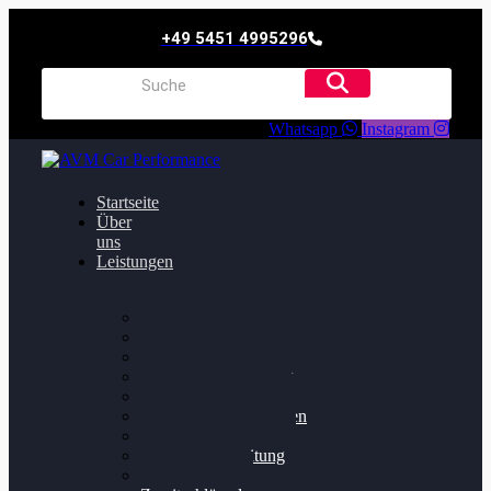
+49 5451 4995296
Whatsapp
Instagram
Startseite
Über
uns
Leistungen
Oildruck FIx
Dieselpartikelfilter
Softwareoptimierung
Getriebeoptimierung
Walnussstrahlen
Bremsscheiben planen
Software Update
Felgenaufbereitung
Ersatz- und