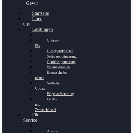
Gewinnspiel
Startseite
Über
uns
Leistungen
Oildruck
FIx
Dieselpartikelfilter
Softwareoptimierung
Getriebeoptimierung
Walnussstrahlen
Bremsscheiben
planen
Software
Update
Felgenaufbereitung
Ersatz-
und
Zweitschlüssel
File
Service
Alientech