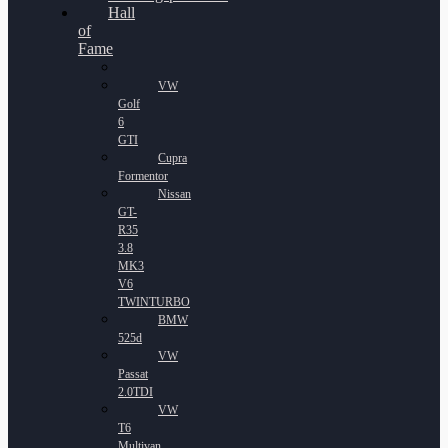
Hall
of
Fame
VW
Golf
6
GTI
Cupra
Formentor
Nissan
GT-
R35
3.8
MK3
V6
TWINTURBO
BMW
525d
VW
Passat
2.0TDI
VW
T6
Multivan