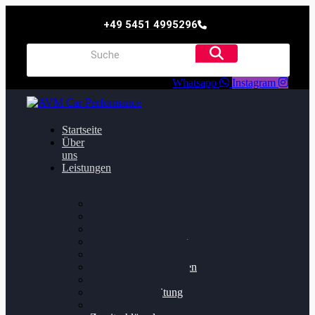
+49 5451 4995296
Whatsapp
Instagram
Startseite
Über
uns
Leistungen
Oildruck FIx
Dieselpartikelfilter
Softwareoptimierung
Getriebeoptimierung
Walnussstrahlen
Bremsscheiben planen
Software Update
Felgenaufbereitung
Ersatz- und