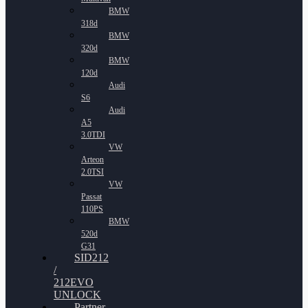
BMW
318d
BMW
320d
BMW
120d
Audi
S6
Audi
A5
3.0TDI
VW
Arteon
2.0TSI
VW
Passat
110PS
BMW
520d
G31
SID212
/
212EVO
UNLOCK
Partner