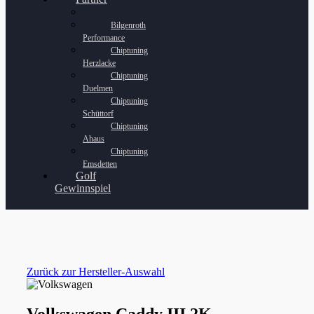
Bilgenroth
Performance
Chiptuning
Herzlacke
Chiptuning
Duelmen
Chiptuning
Schüttorf
Chiptuning
Ahaus
Chiptuning
Emsdetten
Golf
Gewinnspiel
Zurück zur Hersteller-Auswahl
Volkswagen Caddy III 2K