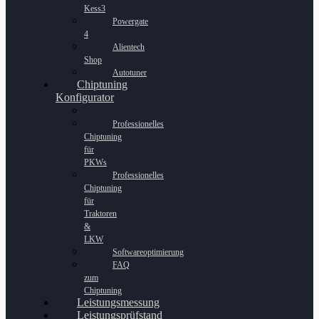
Kess3
Powergate
4
Alientech
Shop
Autotuner
Chiptuning
Konfigurator
Professionelles
Chiptuning
für
PKWs
Professionelles
Chiptuning
für
Traktoren
&
LKW
Softwareoptimierung
FAQ
zum
Chiptuning
Leistungsmessung
Leistungsprüfstand