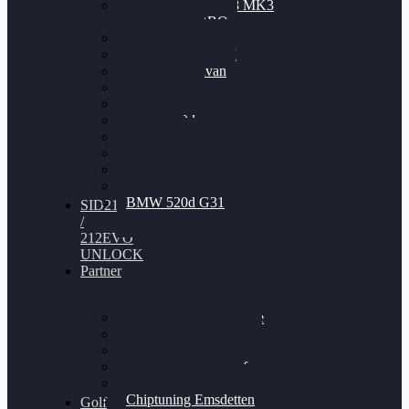
Nissan GT-R35 3.8 MK3
V6 TWINTURBO
BMW 525d
VW Passat 2.0TDI
VW T6 Multivan
BMW 318d
BMW 320d
BMW 120d
Audi S6
Audi A5 3.0TDI
VW Arteon 2.0TSI
VW Passat 110PS
BMW 520d G31
SID212
/
212EVO
UNLOCK
Partner
Bilgenroth Performance
Chiptuning Herzlacke
Chiptuning Duelmen
Chiptuning Schüttorf
Chiptuning Ahaus
Chiptuning Emsdetten
Golf