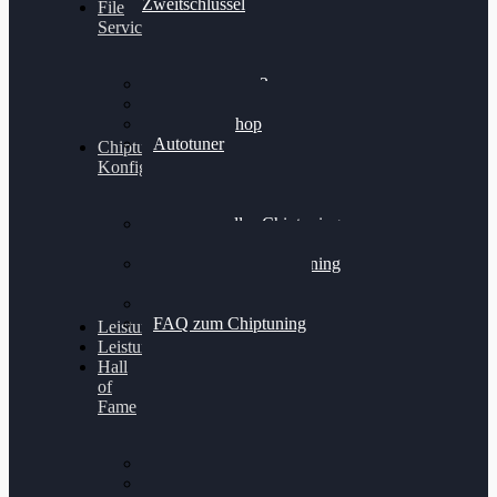
Zweitschlüssel
File
Service
Alientech Kess3
Powergate 4
Alientech Shop
Autotuner
Chiptuning
Konfigurator
Professionelles Chiptuning
für PKWs
Professionelles Chiptuning
für Traktoren & LKW
Softwareoptimierung
FAQ zum Chiptuning
Leistungsmessung
Leistungsprüfstand
Hall
of
Fame
VW Golf 6 GTI
Cupra Formentor