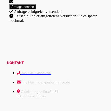
Anfrage erfolgreich versendet!
Es ist ein Fehler aufgetreten! Versuchen Sie es später
nochmal.
KONTAKT
+49 5451 4995296
info@avm-car-performance.de
Glücksburger Straße 31
49477 Ibbenbüren