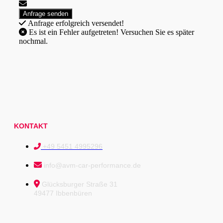
Anfrage erfolgreich versendet!
Es ist ein Fehler aufgetreten! Versuchen Sie es später
nochmal.
KONTAKT
+49 5451 4995296
info@avm-car-performance.de
Glücksburger Straße 31
49477 Ibbenbüren