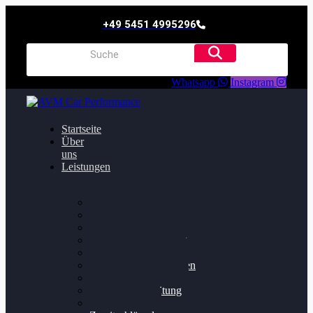
+49 5451 4995296
Whatsapp
Instagram
Startseite
Über
uns
Leistungen
Oildruck FIx
Dieselpartikelfilter
Softwareoptimierung
Getriebeoptimierung
Walnussstrahlen
Bremsscheiben planen
Software Update
Felgenaufbereitung
Ersatz- und