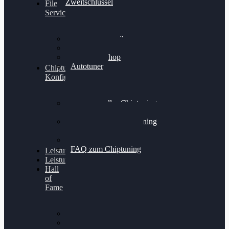
Zweitschlüssel
File
Service
Alientech Kess3
Powergate 4
Alientech Shop
Autotuner
Chiptuning
Konfigurator
Professionelles Chiptuning
für PKWs
Professionelles Chiptuning
für Traktoren & LKW
Softwareoptimierung
FAQ zum Chiptuning
Leistungsmessung
Leistungsprüfstand
Hall
of
Fame
VW Golf 6 GTI
Cupra Formentor