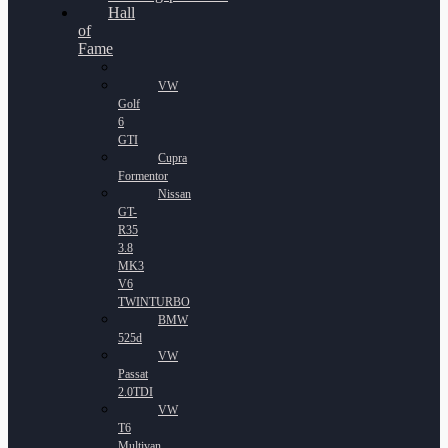
Hall
of
Fame
VW
Golf
6
GTI
Cupra
Formentor
Nissan
GT-
R35
3.8
MK3
V6
TWINTURBO
BMW
525d
VW
Passat
2.0TDI
VW
T6
Multivan