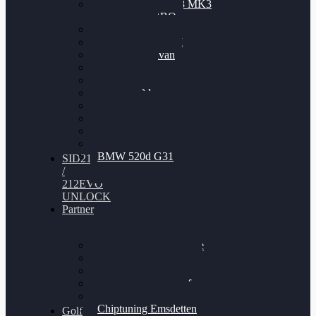
Nissan GT-R35 3.8 MK3
V6 TWINTURBO
BMW 525d
VW Passat 2.0TDI
VW T6 Multivan
BMW 318d
BMW 320d
BMW 120d
Audi S6
Audi A5 3.0TDI
VW Arteon 2.0TSI
VW Passat 110PS
BMW 520d G31
SID212
/
212EVO
UNLOCK
Partner
Bilgenroth Performance
Chiptuning Herzlacke
Chiptuning Duelmen
Chiptuning Schüttorf
Chiptuning Ahaus
Chiptuning Emsdetten
Golf