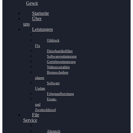
Gewinnspiel
Startseite
Über
uns
Leistungen
Oildruck
FIx
Dieselpartikelfilter
Softwareoptimierung
Getriebeoptimierung
Walnussstrahlen
Bremsscheiben
planen
Software
Update
Felgenaufbereitung
Ersatz-
und
Zweitschlüssel
File
Service
Alientech