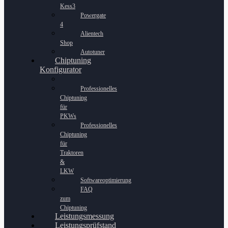
Kess3
Powergate
4
Alientech
Shop
Autotuner
Chiptuning
Konfigurator
Professionelles
Chiptuning
für
PKWs
Professionelles
Chiptuning
für
Traktoren
&
LKW
Softwareoptimierung
FAQ
zum
Chiptuning
Leistungsmessung
Leistungsprüfstand