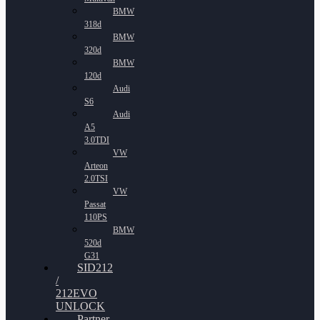
BMW
318d
BMW
320d
BMW
120d
Audi
S6
Audi
A5
3.0TDI
VW
Arteon
2.0TSI
VW
Passat
110PS
BMW
520d
G31
SID212
/
212EVO
UNLOCK
Partner