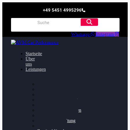
+49 5451 4995296
Whatsapp
Instagram
Startseite
Über
uns
Leistungen
Oildruck FIx
Dieselpartikelfilter
Softwareoptimierung
Getriebeoptimierung
Walnussstrahlen
Bremsscheiben planen
Software Update
Felgenaufbereitung
Ersatz- und