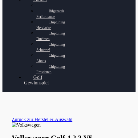
Bilgenroth
Performance
Chiptuning
Herzlacke
Chiptuning
Duelmen
Chiptuning
Schüttorf
Chiptuning
Ahaus
Chiptuning
Emsdetten
Golf
Gewinnspiel
Zurück zur Hersteller-Auswahl
Volkswagen Golf 4 2.3 V5