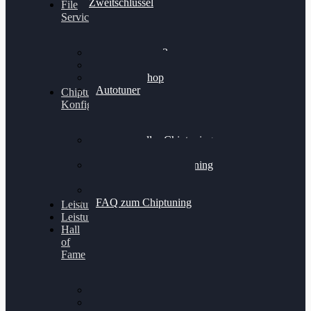
Zweitschlüssel
File
Service
Alientech Kess3
Powergate 4
Alientech Shop
Autotuner
Chiptuning
Konfigurator
Professionelles Chiptuning
für PKWs
Professionelles Chiptuning
für Traktoren & LKW
Softwareoptimierung
FAQ zum Chiptuning
Leistungsmessung
Leistungsprüfstand
Hall
of
Fame
VW Golf 6 GTI
Cupra Formentor