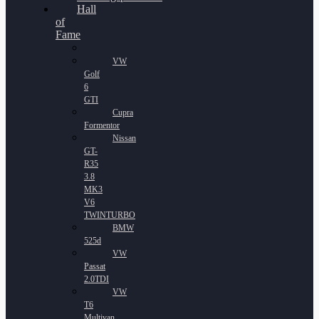
Hall
of
Fame
VW
Golf
6
GTI
Cupra
Formentor
Nissan
GT-
R35
3.8
MK3
V6
TWINTURBO
BMW
525d
VW
Passat
2.0TDI
VW
T6
Multivan