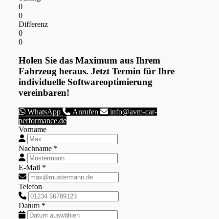
0
0
Differenz
0
0
Holen Sie das Maximum aus Ihrem
Fahrzeug heraus. Jetzt Termin für Ihre
individuelle Softwareoptimierung
vereinbaren!
WhatsApp
Anrufen
info@avm-car-
performance.de
Vorname
Nachname *
E-Mail *
Telefon
Datum *