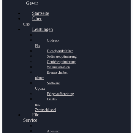
Gewinnspiel
Startseite
Über
uns
Leistungen
Oildruck
FIx
Dieselpartikelfilter
Softwareoptimierung
Getriebeoptimierung
Walnussstrahlen
Bremsscheiben
planen
Software
Update
Felgenaufbereitung
Ersatz-
und
Zweitschlüssel
File
Service
Alientech