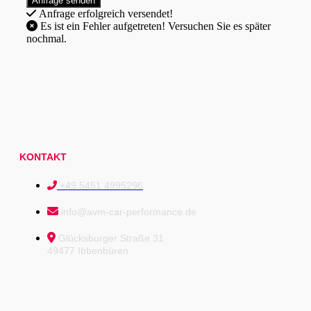
Anfrage erfolgreich versendet!
Es ist ein Fehler aufgetreten! Versuchen Sie es später
nochmal.
KONTAKT
+49 5451 4995296
info@avm-car-performance.de
Glücksburger Straße 31
49477 Ibbenbüren