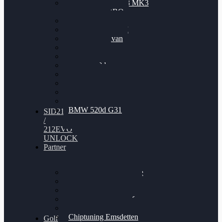
Nissan GT-R35 3.8 MK3
V6 TWINTURBO
BMW 525d
VW Passat 2.0TDI
VW T6 Multivan
BMW 318d
BMW 320d
BMW 120d
Audi S6
Audi A5 3.0TDI
VW Arteon 2.0TSI
VW Passat 110PS
BMW 520d G31
SID212
/
212EVO
UNLOCK
Partner
Bilgenroth Performance
Chiptuning Herzlacke
Chiptuning Duelmen
Chiptuning Schüttorf
Chiptuning Ahaus
Chiptuning Emsdetten
Golf