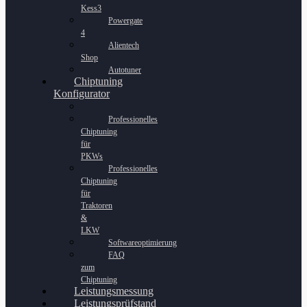
Kess3
Powergate
4
Alientech
Shop
Autotuner
Chiptuning
Konfigurator
Professionelles
Chiptuning
für
PKWs
Professionelles
Chiptuning
für
Traktoren
&
LKW
Softwareoptimierung
FAQ
zum
Chiptuning
Leistungsmessung
Leistungsprüfstand