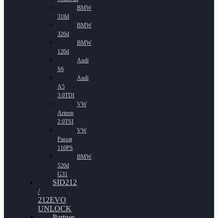
BMW
318d
BMW
320d
BMW
120d
Audi
S6
Audi
A5
3.0TDI
VW
Arteon
2.0TSI
VW
Passat
110PS
BMW
520d
G31
SID212
/
212EVO
UNLOCK
Partner