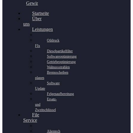
Gewinnspiel
Startseite
Über
uns
Leistungen
Oildruck
FIx
Dieselpartikelfilter
Softwareoptimierung
Getriebeoptimierung
Walnussstrahlen
Bremsscheiben
planen
Software
Update
Felgenaufbereitung
Ersatz-
und
Zweitschlüssel
File
Service
Alientech