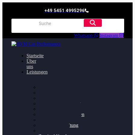
+49 5451 4995296
Whatsapp
Instagram
Startseite
Über
uns
Leistungen
Oildruck FIx
Dieselpartikelfilter
Softwareoptimierung
Getriebeoptimierung
Walnussstrahlen
Bremsscheiben planen
Software Update
Felgenaufbereitung
Ersatz- und