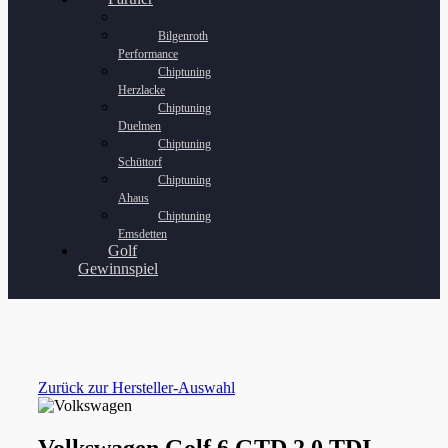
Bilgenroth
Performance
Chiptuning
Herzlacke
Chiptuning
Duelmen
Chiptuning
Schüttorf
Chiptuning
Ahaus
Chiptuning
Emsdetten
Golf
Gewinnspiel
Zurück zur Hersteller-Auswahl
Volkswagen Golf 6 GTD 2.0 TDI