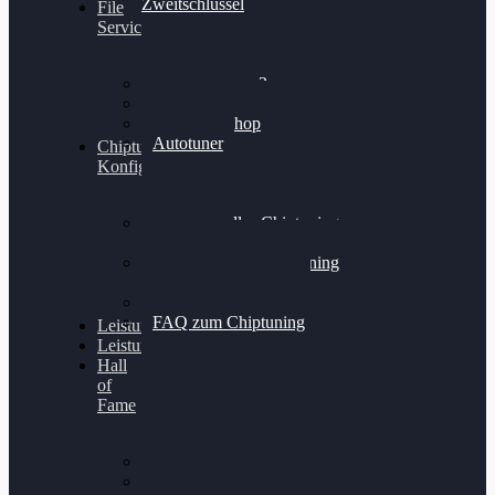
Zweitschlüssel
File
Service
Alientech Kess3
Powergate 4
Alientech Shop
Autotuner
Chiptuning
Konfigurator
Professionelles Chiptuning
für PKWs
Professionelles Chiptuning
für Traktoren & LKW
Softwareoptimierung
FAQ zum Chiptuning
Leistungsmessung
Leistungsprüfstand
Hall
of
Fame
VW Golf 6 GTI
Cupra Formentor