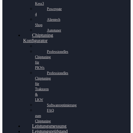
Kess3
Powergate
4
Alientech
Shop
Autotuner
Chiptuning
Konfigurator
Professionelles
Chiptuning
für
PKWs
Professionelles
Chiptuning
für
Traktoren
&
LKW
Softwareoptimierung
FAQ
zum
Chiptuning
Leistungsmessung
Leistungsprüfstand