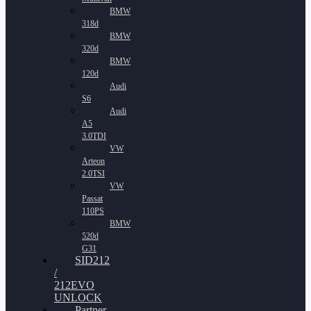
BMW
318d
BMW
320d
BMW
120d
Audi
S6
Audi
A5
3.0TDI
VW
Arteon
2.0TSI
VW
Passat
110PS
BMW
520d
G31
SID212
/
212EVO
UNLOCK
Partner