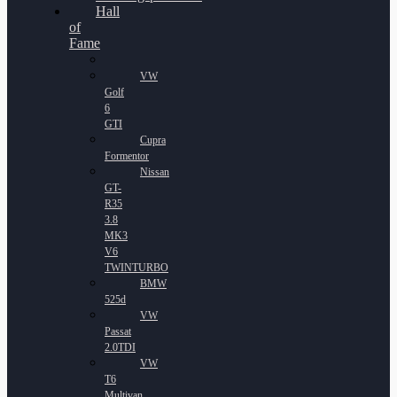
Hall
of
Fame
VW
Golf
6
GTI
Cupra
Formentor
Nissan
GT-
R35
3.8
MK3
V6
TWINTURBO
BMW
525d
VW
Passat
2.0TDI
VW
T6
Multivan