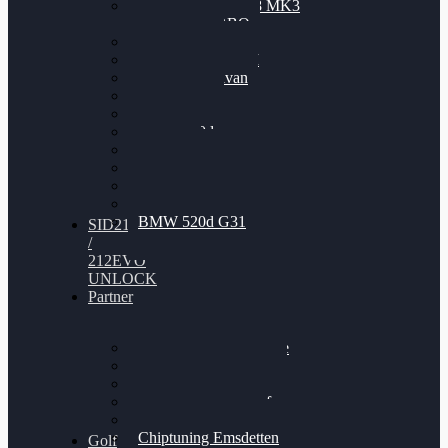
Nissan GT-R35 3.8 MK3
V6 TWINTURBO
BMW 525d
VW Passat 2.0TDI
VW T6 Multivan
BMW 318d
BMW 320d
BMW 120d
Audi S6
Audi A5 3.0TDI
VW Arteon 2.0TSI
VW Passat 110PS
BMW 520d G31
SID212
/
212EVO
UNLOCK
Partner
Bilgenroth Performance
Chiptuning Herzlacke
Chiptuning Duelmen
Chiptuning Schüttorf
Chiptuning Ahaus
Chiptuning Emsdetten
Golf