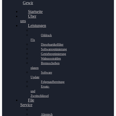
Gewinnspiel
Startseite
Über
uns
Leistungen
Oildruck
FIx
Dieselpartikelfilter
Softwareoptimierung
Getriebeoptimierung
Walnussstrahlen
Bremsscheiben
planen
Software
Update
Felgenaufbereitung
Ersatz-
und
Zweitschlüssel
File
Service
Alientech