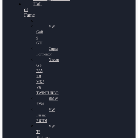
Hall
of
Fame
VW
Golf
6
GTI
Cupra
Formentor
Nissan
GT-
R35
3.8
MK3
V6
TWINTURBO
BMW
525d
VW
Passat
2.0TDI
VW
T6
Multivan