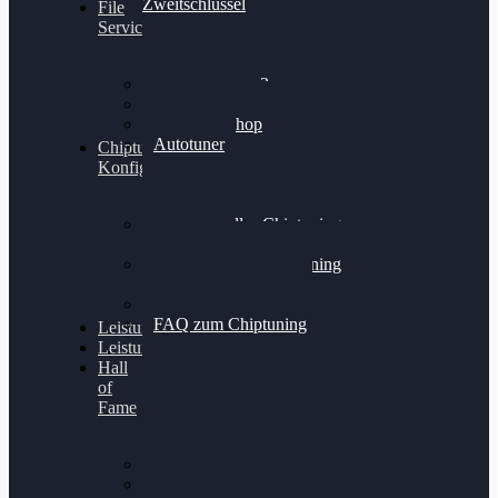
Zweitschlüssel
File
Service
Alientech Kess3
Powergate 4
Alientech Shop
Autotuner
Chiptuning
Konfigurator
Professionelles Chiptuning
für PKWs
Professionelles Chiptuning
für Traktoren & LKW
Softwareoptimierung
FAQ zum Chiptuning
Leistungsmessung
Leistungsprüfstand
Hall
of
Fame
VW Golf 6 GTI
Cupra Formentor