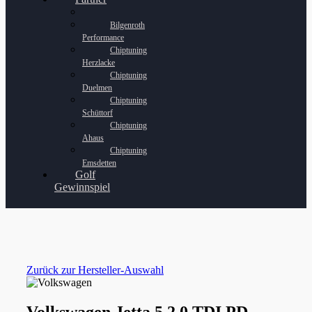
Bilgenroth
Performance
Chiptuning
Herzlacke
Chiptuning
Duelmen
Chiptuning
Schüttorf
Chiptuning
Ahaus
Chiptuning
Emsdetten
Golf
Gewinnspiel
Zurück zur Hersteller-Auswahl
Volkswagen Jetta 5 2.0 TDI PD