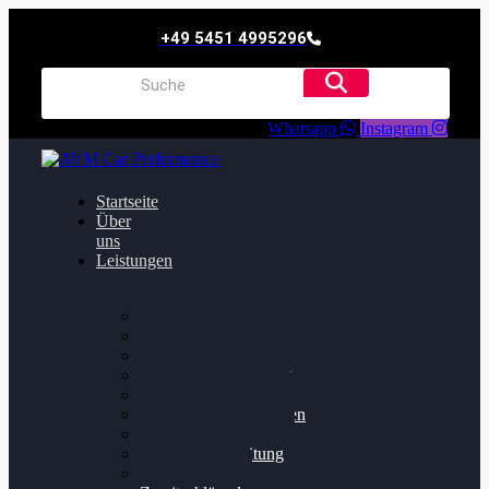
+49 5451 4995296
Whatsapp
Instagram
Startseite
Über
uns
Leistungen
Oildruck FIx
Dieselpartikelfilter
Softwareoptimierung
Getriebeoptimierung
Walnussstrahlen
Bremsscheiben planen
Software Update
Felgenaufbereitung
Ersatz- und