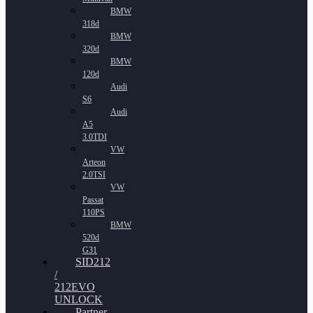
BMW
318d
BMW
320d
BMW
120d
Audi
S6
Audi
A5
3.0TDI
VW
Arteon
2.0TSI
VW
Passat
110PS
BMW
520d
G31
SID212
/
212EVO
UNLOCK
Partner