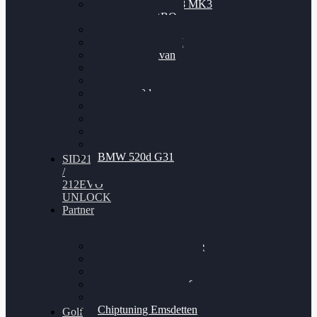
Nissan GT-R35 3.8 MK3
V6 TWINTURBO
BMW 525d
VW Passat 2.0TDI
VW T6 Multivan
BMW 318d
BMW 320d
BMW 120d
Audi S6
Audi A5 3.0TDI
VW Arteon 2.0TSI
VW Passat 110PS
BMW 520d G31
SID212
/
212EVO
UNLOCK
Partner
Bilgenroth Performance
Chiptuning Herzlacke
Chiptuning Duelmen
Chiptuning Schüttorf
Chiptuning Ahaus
Chiptuning Emsdetten
Golf