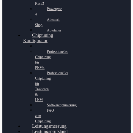
Kess3
Powergate
4
Alientech
Shop
Autotuner
Chiptuning
Konfigurator
Professionelles
Chiptuning
für
PKWs
Professionelles
Chiptuning
für
Traktoren
&
LKW
Softwareoptimierung
FAQ
zum
Chiptuning
Leistungsmessung
Leistungsprüfstand